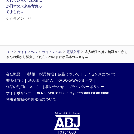
力してたらいつのまに
か日本の未来を背負っ
てました～
シクラメン 他
TOP
ライトノベル
ライトノベル
電撃文庫
凡人転生の努力無双４～赤ち
ゃんの頃から努力してたらいつのまにか日本の未来を…
会社概要
IR情報
採用情報
広告について
ライセンスについて
書店様向け
法人様一括購入
KADOKAWAグループ
作品の利用について
お問い合わせ
プライバシーポリシー
サイトポリシー
Do Not Sell or Share My Personal Information
利用者情報の外部送信について