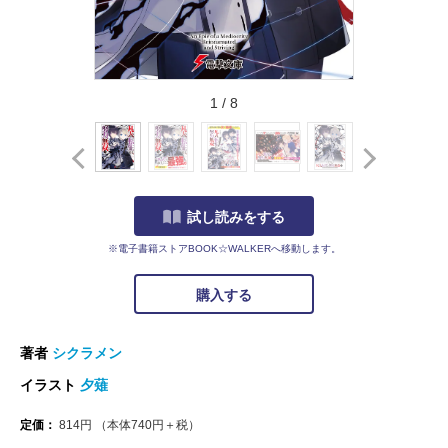
1
/
8
試し読みをする
※電子書籍ストアBOOK☆WALKERへ移動します。
購入する
著者
シクラメン
イラスト
夕薙
定価：
814
円
（本体
740
円＋税）