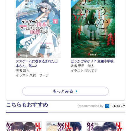
デスゲームに巻き込まれた山
ほうかごがかり７ 立穎小学校
本さん、気…2
著者 甲田 学人
著者 ぽち
イラスト ぴおてぐ
イラスト 久賀 フーナ
もっとみる
こちらもおすすめ
Recommended by