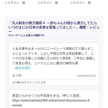
シクラメン 他
シクラメン 他
シクラメン 他
「凡人転生の努力無双４ ～赤ちゃんの頃から努力してたら
いつのまにか日本の未来を背負ってました～」感想・レビュ
ー
※ユーザーによる個人の感想です
とある事件をきっかけにニーナと一つ屋根の下で暮らすこ
とになったイツキ。しかし平穏な日常は突如変貌して、ニ
ーナの父を殺した仇敵に立ち向かう第4弾。二年生に進級し
て友達も増え、ニーナとともに魔法の練習を重
…続きを読む
よっち
2025年06月11日
28
人がナイス！しています
悪霊たちのセリフが不気味すぎる。HPにて加筆。
https://www.kashiwa1969.online/novel-doryokumusou-4-
review/