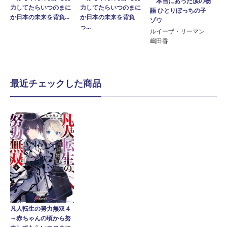
本当にあった涙の物
力してたらいつのまに
力してたらいつのまに
語 ひとりぼっちの子
か日本の未来を背負...
か日本の未来を背負
ゾウ
っ...
ルイーザ・リーマン
嶋田香
最近チェックした商品
凡人転生の努力無双４
～赤ちゃんの頃から努