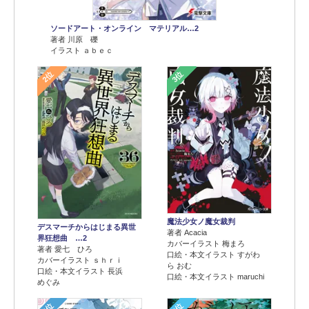
ソードアート・オンライン マテリアル…2
著者 川原 礫
イラスト ａｂｅｃ
2位
3位
魔法少女ノ魔女裁判
デスマーチからはじまる異世
著者 Acacia
界狂想曲 …2
カバーイラスト 梅まろ
著者 愛七 ひろ
口絵・本文イラスト すがわ
カバーイラスト ｓｈｒｉ
ら おむ
口絵・本文イラスト 長浜
口絵・本文イラスト maruchi
めぐみ
4位
5位