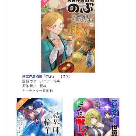
1位
異世界居酒屋「のぶ」 （２２）
漫画 ヴァージニア二等兵
原作 蝉川 夏哉
キャラクター原案 転
2位
3位