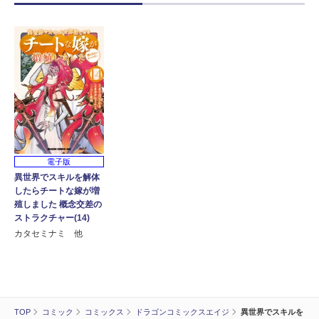
電子版
異世界でスキルを解体
したらチートな嫁が増
殖しました 概念交差の
ストラクチャー(14)
カタセミナミ 他
TOP
コミック
コミックス
ドラゴンコミックスエイジ
異世界でスキルを