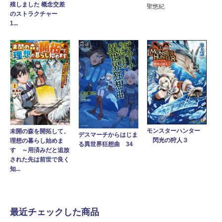
殖しました 概念交差
聖悠紀
のストラクチャー
1...
モンスターハンター
未開の森を開拓して、
デスマーチからはじま
閃光の狩人３
理想の暮らし始めま
る異世界狂想曲 34
す ～用済みだと追放
された先は前世で良く
知...
最近チェックした商品