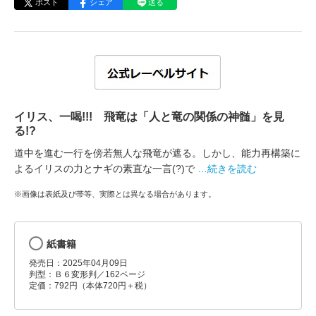
ポスト
シェア
送る
イリス、一喝!!! 飛竜は「人と竜の関係の神髄」を見
る!?
道中を進む一行を傍若無人な飛竜が遮る。しかし、能力再構築に
よるイリスの力とナギの素直な一言(?)で
…続きを読む
※画像は表紙及び帯等、実際とは異なる場合があります。
紙書籍
発売日：2025年04月09日
判型：Ｂ６変形判／162ページ
定価：792円（本体720円＋税）