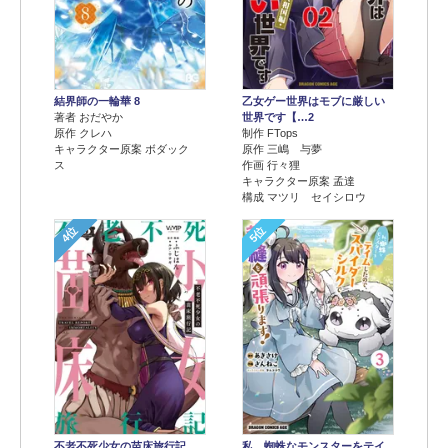
結界師の一輪華 8
乙女ゲー世界はモブに厳しい
著者 おだやか
世界です【…2
原作 クレハ
制作 FTops
キャラクター原案 ボダック
原作 三嶋 与夢
ス
作画 行々狸
キャラクター原案 孟達
構成 マツリ セイシロウ
4位
5位
不老不死少女の苗床旅行記
私、蜘蛛なモンスターをテイ