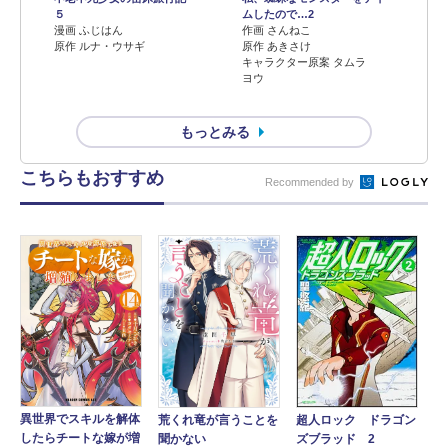
５
ムしたので…2
漫画 ふじはん
作画 さんねこ
原作 ルナ・ウサギ
原作 あきさけ
キャラクター原案 タムラ
ヨウ
もっとみる
こちらもおすすめ
Recommended by
異世界でスキルを解体
超人ロック ドラゴン
荒くれ竜が言うことを
したらチートな嫁が増
ズブラッド 2
聞かない