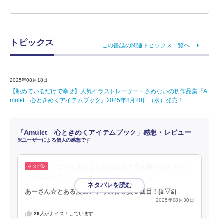
トピックス
この書誌の関連トピックス一覧へ
2025年08月18日
【眺めているだけで幸せ】人気イラストレーター・さめないの初作品集『A
mulet 心ときめくアイテムブック』2025年8月20日（水）発売！
「Amulet 心ときめくアイテムブック」感想・レビュー
※ユーザーによる個人の感想です
どこかで見たことがある女子高生風イラストのア
イテムブック…。
あーさん☆とある漫画アプリの審査員３回目！(⁠≧⁠▽⁠≦⁠)
2025年08月30日
26
人がナイス！しています