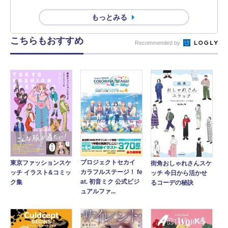
もっとみる
こちらもおすすめ
Recommended by
プロジェクトセカイ
東京ファッションスケ
街角おしゃれさんスケ
カラフルステージ！ fe
ッチ イラスト&コミッ
ッチ 今日から活かせ
at. 初音ミク 公式ビジ
ク集
るコーデの秘訣
ュアルファ...