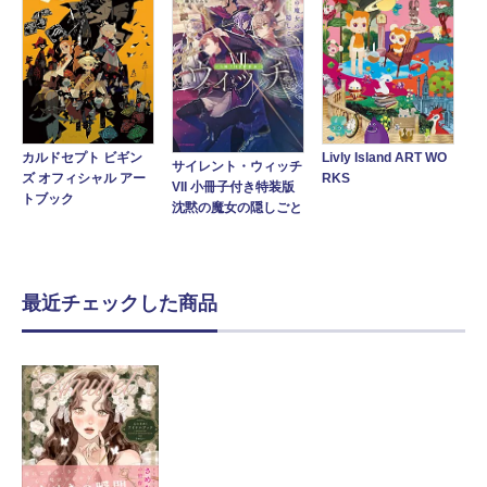
カルドセプト ビギン
Livly Island ART WO
サイレント・ウィッチ
ズ オフィシャル アー
RKS
VII 小冊子付き特装版
トブック
沈黙の魔女の隠しごと
最近チェックした商品