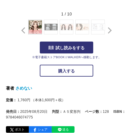
1
/
10
試し読みをする
※電子書籍ストアBOOK☆WALKERへ移動します。
購入する
著者
さめない
定価：
1,760
円
（本体
1,600
円＋税）
発売日：
2025年08月20日
判型：
Ａ５変形判
ページ数：
128
ISBN：
9784046074775
ポスト
シェア
送る