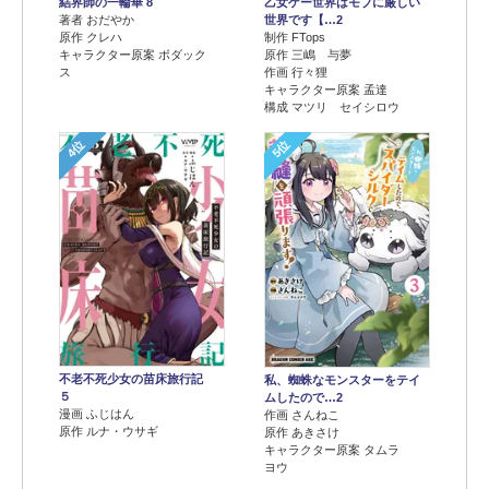
結界師の一輪華 8
乙女ゲー世界はモブに厳しい
著者 おだやか
世界です【…2
原作 クレハ
制作 FTops
キャラクター原案 ボダック
原作 三嶋 与夢
ス
作画 行々狸
キャラクター原案 孟達
構成 マツリ セイシロウ
4位
5位
不老不死少女の苗床旅行記
私、蜘蛛なモンスターをテイ
５
ムしたので…2
漫画 ふじはん
作画 さんねこ
原作 ルナ・ウサギ
原作 あきさけ
キャラクター原案 タムラ
ヨウ