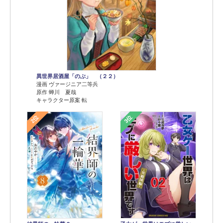
異世界居酒屋「のぶ」 （２２）
漫画 ヴァージニア二等兵
原作 蝉川 夏哉
キャラクター原案 転
2位
3位