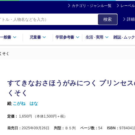
カテゴリ・ジャンル一覧
レーベル
検索
詳細
一般書
児童書
学習参考書
生活
実用
雑誌
ムック
・
・
くそく
すてきなおさほうがみにつく プリンセス
くそく
絵
こがね はな
定価：
1,650
円 （本体
1,500
円＋税）
発売日：
2025年09月26日
判型：
Ｂ５判
ページ数：
54
ISBN：
9784041