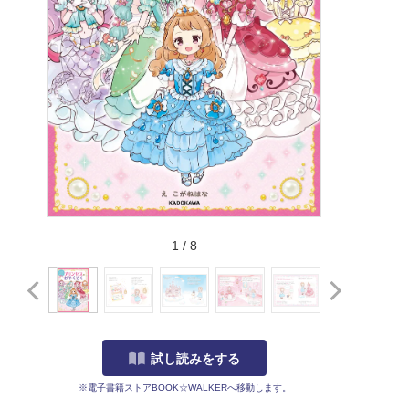
1
/
8
試し読みをする
※電子書籍ストアBOOK☆WALKERへ移動します。