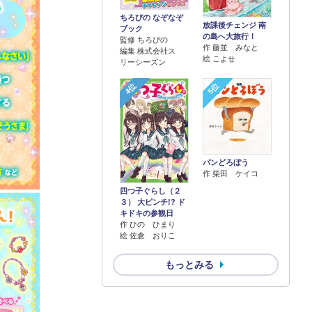
ちろぴの なぞなぞ
放課後チェンジ 南
ブック
の島へ大旅行！
監修 ちろぴの
作 藤並 みなと
編集 株式会社ス
絵 こよせ
リーシーズン
4位
5位
パンどろぼう
作 柴田 ケイコ
四つ子ぐらし（２
３） 大ピンチ!? ド
キドキの参観日
作 ひの ひまり
絵 佐倉 おりこ
もっとみる