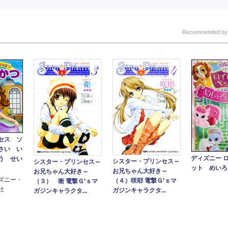
Recommended b
セス ソ
さい い
ディズニー 
う せい
シスター・プリンセス～
シスター・プリンセス～
ット めいろ
お兄ちゃん大好き～
お兄ちゃん大好き～
ズニー・
（４）咲耶 電撃Ｇ’ｓマ
（３） 衛 電撃Ｇ’ｓマ
社
ガジンキャラクタ...
ガジンキャラクタ...