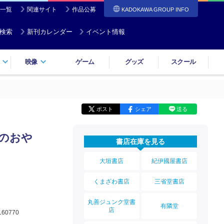
一覧
関連サイト
作品公募
KADOKAWA GROUP INFO
検索
新刊カレンダー
イベント情報
映像
ゲーム
グッズ
スクール
ポスト
シェア
送る
のおや
書店在庫を見る
大垣書店
紀伊國屋書店
くまざわ書店
三省堂書店
丸善ジュンク堂書
有隣堂
店
160770