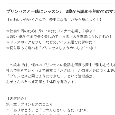
プリンセスと一緒にレッスン♪ 3歳から読める初めてのマ
【かわいいがたくさんで、夢中になる！だから身につく！】
☆社会生活のために身につけたいマナーを楽しく学ぶ！
☆3歳～低学年まで長く楽しめて、入園・入学準備にもおすすめ！
☆ドレスやアクセサリーなどのアイテム選びに夢中に！
☆切り取って遊べる "プリンセスしょうめいしょ” つき！
この絵本では、憧れのプリンセスの物語を何度も夢中で楽しむうち
社会で生きていくうえで役立つ「おさほう」が自然と身につく工夫
「プリンセスと同じようにできた！」という達成感は、
お子さんの自己肯定感と主体性を育みます。
【内容紹介】
第一章：プリンセスのこころ
＊「ありがとう」と「ごめんなさい」をたいせつに