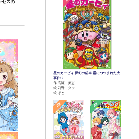
ンセスの
星のカービィ 夢幻の歯車 霧につつまれた大
事件!?
作 高瀬 美恵
絵 苅野 タウ
絵 ぽと
2位
3位