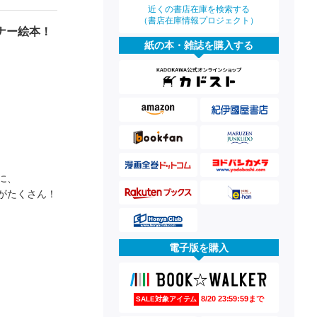
近くの書店在庫を検索する
（書店在庫情報プロジェクト）
ナー絵本！
紙の本・雑誌を購入する
に、
がたくさん！
電子版を購入
8/20 23:59:59まで
SALE対象アイテム