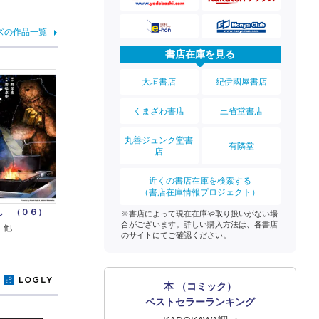
ズの作品一覧
書店在庫を見る
大垣書店
紀伊國屋書店
くまざわ書店
三省堂書店
丸善ジュンク堂書
有隣堂
店
近くの書店在庫を検索する
（書店在庫情報プロジェクト）
し （０６）
※書店によって現在在庫や取り扱いがない場
合がございます。詳しい購入方法は、各書店
 他
のサイトにてご確認ください。
y
本 （コミック）
ベストセラーランキング