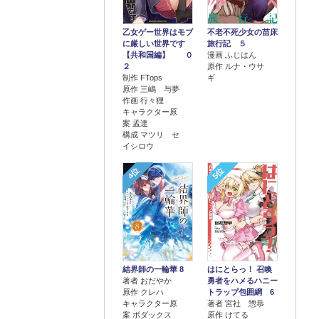
乙女ゲー世界はモブ
不老不死少女の苗床
に厳しい世界です
旅行記 ５
【共和国編】 ０
漫画 ふじはん
２
原作 ルナ・ウサ
制作 FTops
ギ
原作 三嶋 与夢
作画 行々狸
キャラクター原
案 孟達
構成 マツリ セ
イシロウ
4位
5位
結界師の一輪華 8
はにとらっ！ 召喚
著者 おだやか
勇者をハメるハニー
原作 クレハ
トラップ包囲網 6
キャラクター原
著者 宮社 惣恭
案 ボダックス
原作 けてる