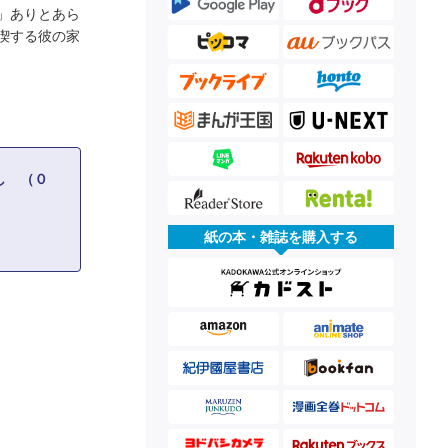
」ありとあら
喫する彼の家
し （０
紙の本・雑誌を購入する