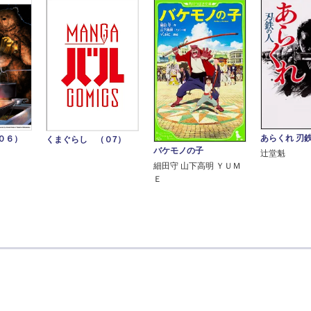
あらくれ 刃
０６）
くまぐらし （０7）
バケモノの子
辻堂魁
細田守 山下高明 ＹＵＭ
Ｅ