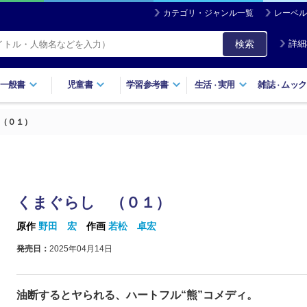
カテゴリ・ジャンル一覧
レーベル
検索
詳細
一般書
児童書
学習参考書
生活
実用
雑誌
ムック
・
・
（０１）
くまぐらし （０１）
原作
野田 宏
作画
若松 卓宏
発売日：
2025年04月14日
油断するとヤられる、ハートフル“熊”コメディ。