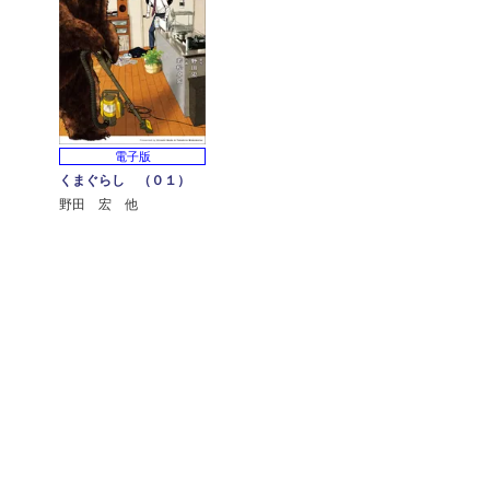
電子版
くまぐらし （０１）
野田 宏 他