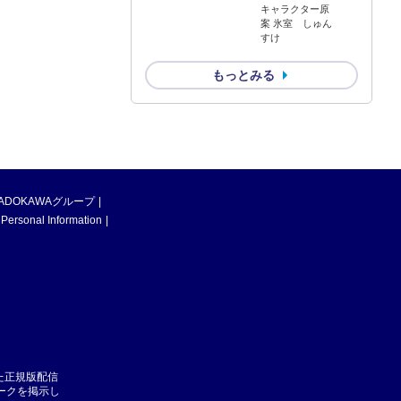
キャラクター原
案 氷室 しゅん
すけ
もっとみる
ADOKAWAグループ
 Personal Information
た正規版配信
マークを掲示し