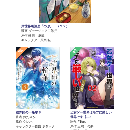
異世界居酒屋「のぶ」 （２２）
漫画 ヴァージニア二等兵
原作 蝉川 夏哉
キャラクター原案 転
2位
3位
結界師の一輪華 8
乙女ゲー世界はモブに厳しい
著者 おだやか
世界です【…2
原作 クレハ
制作 FTops
キャラクター原案 ボダック
原作 三嶋 与夢