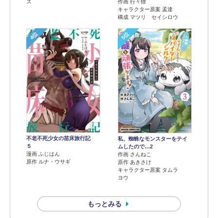
ス
作画 行々狸
キャラクター原案 孟達
構成 マツリ セイシロウ
4位
5位
不老不死少女の苗床旅行記
私、蜘蛛なモンスターをテイ
５
ムしたので…2
漫画 ふじはん
作画 さんねこ
原作 ルナ・ウサギ
原作 あきさけ
キャラクター原案 タムラ
ヨウ
もっとみる