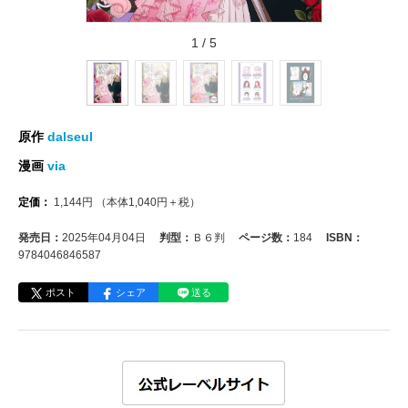
1
/
5
原作
dalseul
漫画
via
定価：
1,144
円
（本体
1,040
円＋税）
発売日：
2025年04月04日
判型：
Ｂ６判
ページ数：
184
ISBN：
9784046846587
ポスト
シェア
送る