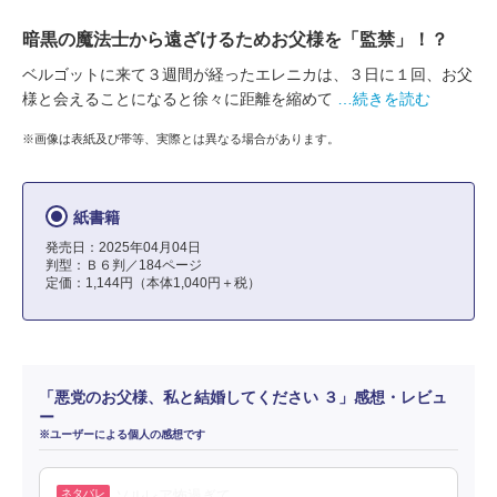
暗黒の魔法士から遠ざけるためお父様を「監禁」！？
ベルゴットに来て３週間が経ったエレニカは、３日に１回、お父
様と会えることになると徐々に距離を縮めて
…続きを読む
※画像は表紙及び帯等、実際とは異なる場合があります。
紙書籍
発売日：2025年04月04日
判型：Ｂ６判／184ページ
定価：1,144円（本体1,040円＋税）
「悪党のお父様、私と結婚してください ３」感想・レビュ
ー
※ユーザーによる個人の感想です
ソルレア怖過ぎて…。