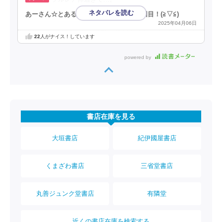
あーさん☆とある漫画アプリの審査員３回目！(⁠≧⁠▽⁠≦⁠)
2025年04月06日
22
人がナイス！しています
powered by
書店在庫を見る
大垣書店
紀伊國屋書店
くまざわ書店
三省堂書店
丸善ジュンク堂書店
有隣堂
近くの書店在庫を検索する