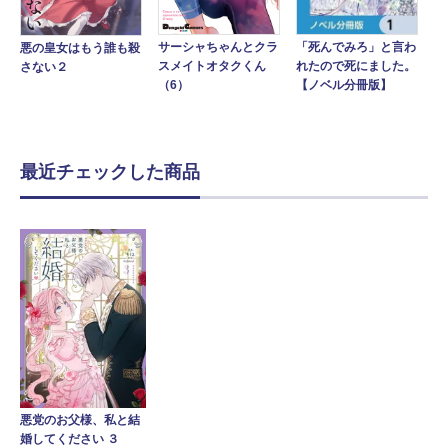
「死んでみろ」と言わ
サーシャちゃんとクラ
悪の皇女はもう誰も殺
れたので死にました。
スメイトオタクくん
さない２
【ノベル分冊版】
（6）
最近チェックした商品
悪党のお父様、私と結
婚してください ３