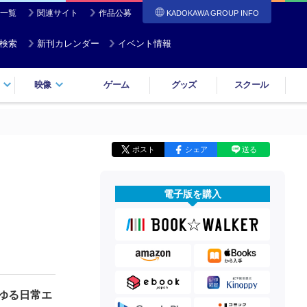
一覧
関連サイト
作品公募
KADOKAWA GROUP INFO
検索
新刊カレンダー
イベント情報
映像
ゲーム
グッズ
スクール
ポスト
シェア
送る
電子版を購入
ゆる日常エ