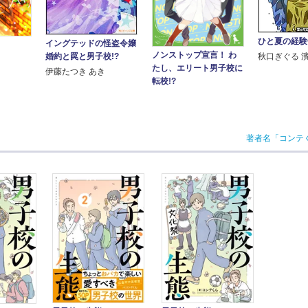
ひと夏の経験
イングテッドの怪盗令嬢
ノンストップ宣言！ わ
秋口ぎぐる 
婚約と罠と男子校!?
たし、エリート男子校に
伊藤たつき あき
転校!?
著者名「コンテ