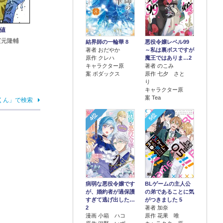
値
濱元隆輔
結界師の一輪華 8
悪役令嬢レベル99
著者 おだやか
～私は裏ボスですが
原作 クレハ
魔王ではありま…2
キャラクター原
著者 のこみ
案 ボダックス
原作 七夕 さと
り
キャラクター原
案 Tea
くん」で検索
4位
5位
病弱な悪役令嬢です
BLゲームの主人公
が、婚約者が過保護
の弟であることに気
すぎて逃げ出した…
がつきました 5
2
著者 加奈
漫画 小箱 ハコ
原作 花果 唯