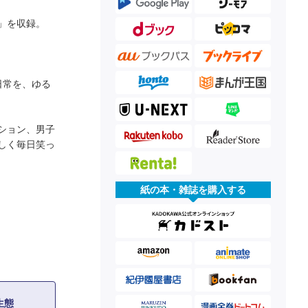
」を収録。
日常を、ゆる
ション、男子
しく毎日笑っ
紙の本・雑誌を購入する
の生態