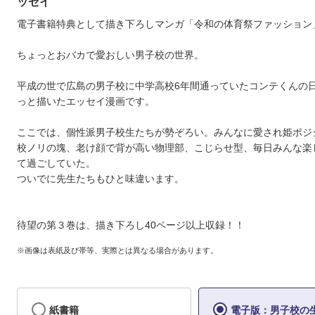
ッセイ
電子書籍特典として描き下ろしマンガ「令和の体育祭ファッション
ちょっとおバカで愛おしい男子校の世界。
平成の世で広島の男子校に中学高校6年間通っていたコンテくんの
っと描いたエッセイ漫画です。
ここでは、個性派男子校生たちが勢ぞろい。みんなに愛され姫ポジ
校ノリの塊、老け顔で背が高い物理部、こじらせ型、毎日みんな楽
て過ごしていた。
ついでに先生たちもひと味違います。
待望の第３巻は、描き下ろし40ページ以上収録！！
※画像は表紙及び帯等、実際とは異なる場合があります。
紙書籍
電子版：男子校