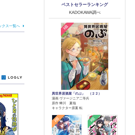
ベストセラーランキング
KADOKAWA調べ
ックス一覧へ
1位
y
異世界居酒屋「のぶ」 （２２）
漫画 ヴァージニア二等兵
原作 蝉川 夏哉
キャラクター原案 転
2位
3位