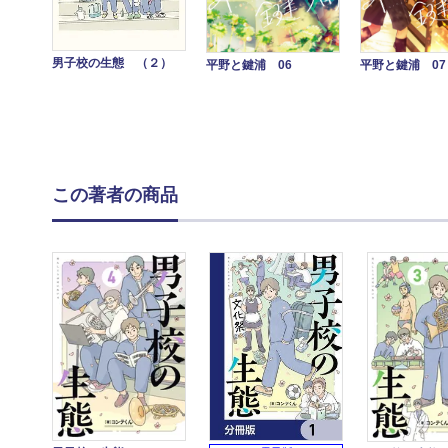
男子校の生態 （２）
平野と鍵浦 07
平野と鍵浦 06
この著者の商品