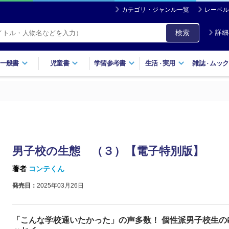
カテゴリ・ジャンル一覧
レーベル
検索
詳細
一般書
児童書
学習参考書
生活
実用
雑誌
ムック
・
・
男子校の生態 （３）【電子特別版】
著者
コンテくん
発売日：
2025年03月26日
「こんな学校通いたかった」の声多数！ 個性派男子校生の