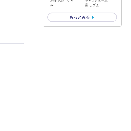
原作 沢野 いず
キャラクター原
み
案 しヴぇ
もっとみる