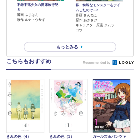
不老不死少女の苗床旅行記
私、蜘蛛なモンスターをテイ
５
ムしたので…2
漫画 ふじはん
作画 さんねこ
原作 ルナ・ウサギ
原作 あきさけ
キャラクター原案 タムラ
ヨウ
もっとみる
こちらもおすすめ
Recommended by
きみの色（4）
ガールズ＆パンツァ
きみの色（1）