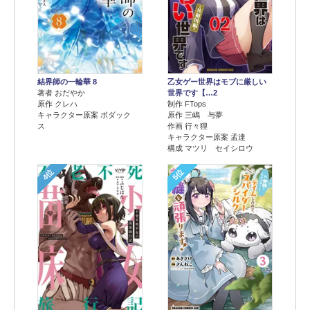
結界師の一輪華 8
乙女ゲー世界はモブに厳しい
著者 おだやか
世界です【…2
原作 クレハ
制作 FTops
キャラクター原案 ボダック
原作 三嶋 与夢
ス
作画 行々狸
キャラクター原案 孟達
構成 マツリ セイシロウ
4位
5位