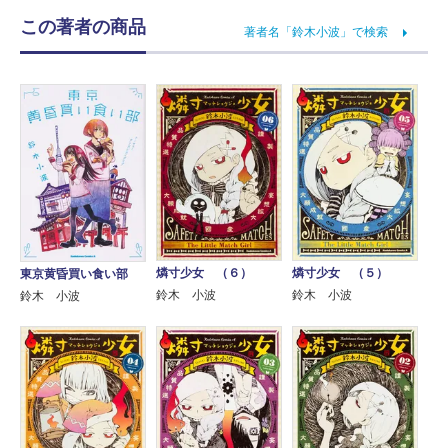
この著者の商品
著者名「鈴木小波」で検索
燐寸少女 （６）
燐寸少女 （５）
東京黄昏買い食い部
鈴木 小波
鈴木 小波
鈴木 小波