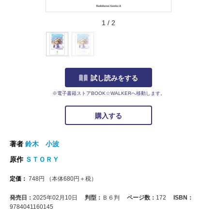
1
/
2
試し読みをする
※電子書籍ストアBOOK☆WALKERへ移動します。
購入する
著者
鈴木 小波
原作
ＳＴＯＲＹ
定価：
748
円
（本体
680
円＋税）
発売日：
2025年02月10日
判型：
Ｂ６判
ページ数：
172
ISBN：
9784041160145