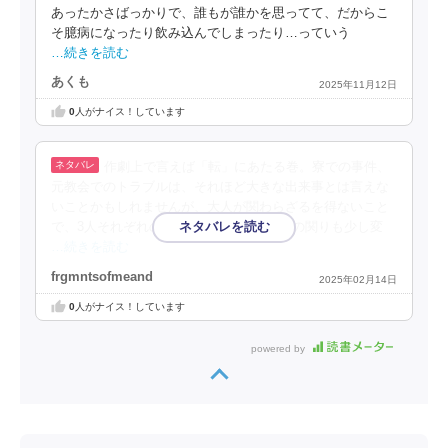
あったかさばっかりで、誰もが誰かを思ってて、だからこ
そ臆病になったり飲み込んでしまったり…っていう
…続きを読む
あくも
2025年11月12日
0
人がナイス！しています
作劇上で言えば「転」にあたる巻。寮での事件、
元教会でのトラブルは、それほど大きな出来事とは言えな
いことかもしれませんが、大人が関わらざるを得ないこと
で、3人それぞれの周りにいる大人たちとの関りも少し変
…続きを読む
frgmntsofmeand
2025年02月14日
0
人がナイス！しています
powered by