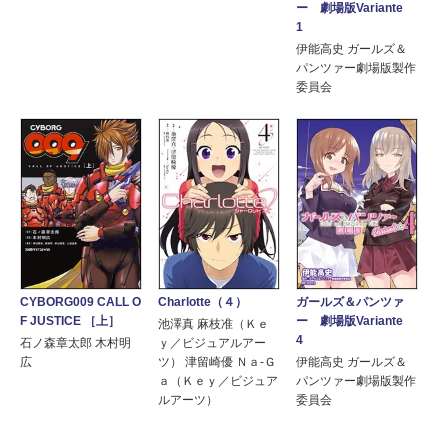
ー 劇場版Variante
1
伊能高史 ガールズ＆
パンツァー劇場版製作
委員会
ガールズ＆パンツァ
CYBORG009 CALL O
Charlotte（４）
ー 劇場版Variante
F JUSTICE ［上］
池澤真 麻枝准（Ｋｅ
4
石ノ森章太郎 木村明
ｙ／ビジュアルアー
伊能高史 ガールズ＆
広
ツ） 津留崎優 Ｎａ‐Ｇ
パンツァー劇場版製作
ａ（Ｋｅｙ／ビジュア
委員会
ルアーツ）