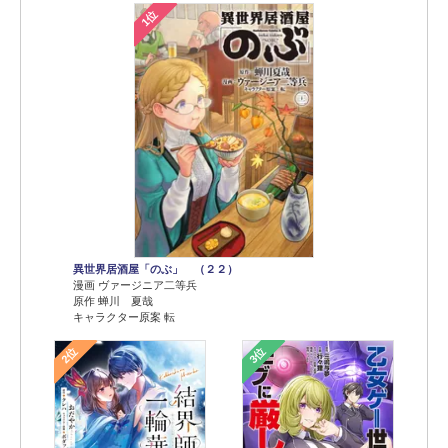
1位
異世界居酒屋「のぶ」 （２２）
漫画 ヴァージニア二等兵
原作 蝉川 夏哉
キャラクター原案 転
2位
3位