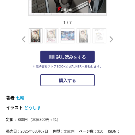
1
/
7
試し読みをする
※電子書籍ストアBOOK☆WALKERへ移動します。
購入する
著者
七転
イラスト
どうしま
定価：
880
円
（本体
800
円＋税）
発売日：
2025年03月07日
判型：
文庫判
ページ数：
310
ISBN：