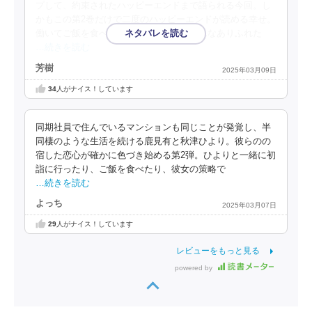
プして、約束されたハッピーエンドまで語られる今回。し
かもこの第2巻だけで二度のハッピーエンドが読める幸せ。
働いてご飯を食べて遊びに出かけて。そんなありふれた
…続きを読む
芳樹
2025年03月09日
34
人がナイス！しています
同期社員で住んでいるマンションも同じことが発覚し、半
同棲のような生活を続ける鹿見有と秋津ひより。彼らのの
宿した恋心が確かに色づき始める第2弾。ひよりと一緒に初
詣に行ったり、ご飯を食べたり、彼女の策略で
…続きを読む
よっち
2025年03月07日
29
人がナイス！しています
レビューをもっと見る
powered by