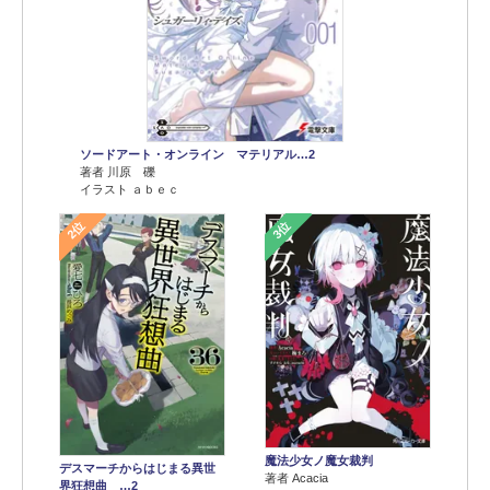
ソードアート・オンライン マテリアル…2
著者 川原 礫
イラスト ａｂｅｃ
2位
3位
魔法少女ノ魔女裁判
デスマーチからはじまる異世
著者 Acacia
界狂想曲 …2