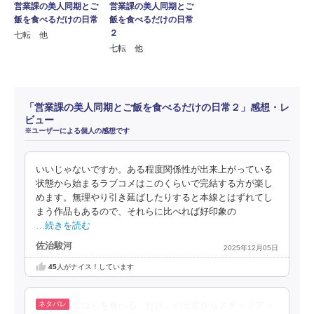
営業課の美人同期とご
営業課の美人同期とご
飯を食べるだけの日常
飯を食べるだけの日常
２
七転 他
七転 他
「営業課の美人同期とご飯を食べるだけの日常２」感想・レ
ビュー
※ユーザーによる個人の感想です
いいじゃないですか。ある程度関係性が出来上がっている
状態から始まるラブコメはこのくらいで完結する方が楽し
めます。無理やり引き延ばしたりすると本線とはずれてし
まう作品もあるので、それらに比べれば好印象の
…続きを読む
佐治駿河
2025年12月05日
45
人がナイス！しています
ごはんを食べる「だけ」の日常からステップアッ