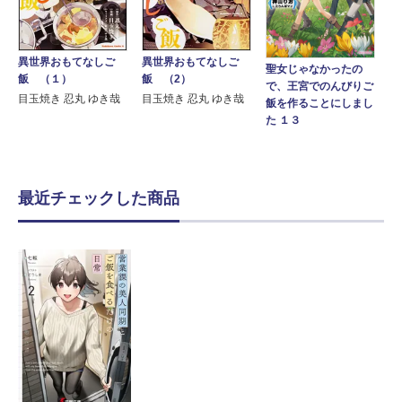
異世界おもてなしご
異世界おもてなしご
聖女じゃなかったの
飯 （１）
飯 （2）
で、王宮でのんびりご
目玉焼き 忍丸 ゆき哉
目玉焼き 忍丸 ゆき哉
飯を作ることにしまし
た １３
最近チェックした商品