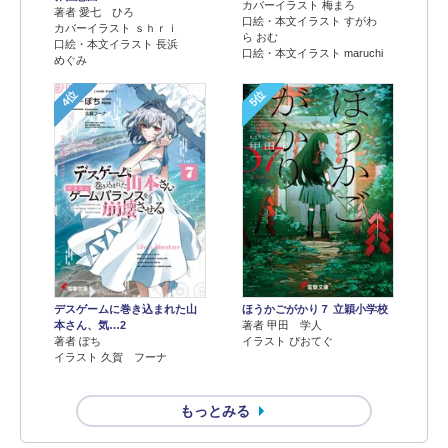
カバーイラスト 梅まろ
著者 愛七 ひろ
口絵・本文イラスト すがわ
カバーイラスト ｓｈｒｉ
ら おむ
口絵・本文イラスト 長浜
口絵・本文イラスト maruchi
めぐみ
4位
5位
デスゲームに巻き込まれた山
ほうかごがかり７ 立穎小学校
本さん、気…2
著者 甲田 学人
著者 ぽち
イラスト ぴおてぐ
イラスト 久賀 フーナ
もっとみる