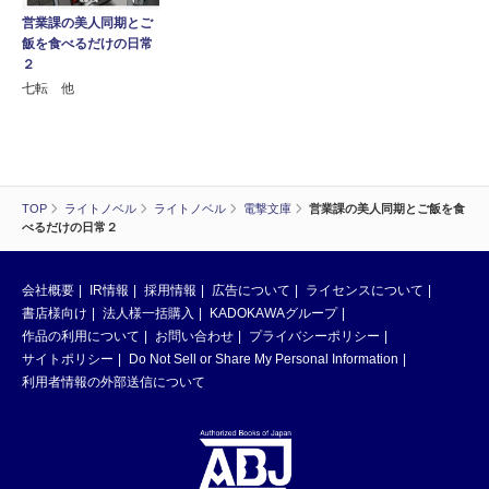
営業課の美人同期とご
飯を食べるだけの日常
２
七転 他
TOP
ライトノベル
ライトノベル
電撃文庫
営業課の美人同期とご飯を食
べるだけの日常２
会社概要
IR情報
採用情報
広告について
ライセンスについて
書店様向け
法人様一括購入
KADOKAWAグループ
作品の利用について
お問い合わせ
プライバシーポリシー
サイトポリシー
Do Not Sell or Share My Personal Information
利用者情報の外部送信について