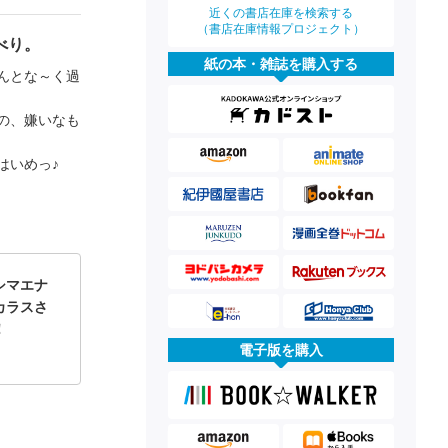
近くの書店在庫を検索する
（書店在庫情報プロジェクト）
べり。
紙の本・雑誌を購入する
んとな～く過
の、嫌いなも
はいめっ♪
シマエナ
カラスさ
！
電子版を購入