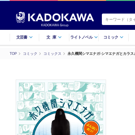
文芸書
文庫
ライトノベル
コミック
TOP
コミック
コミックス
永久機関シマエナガ‐シマエナガとカラス