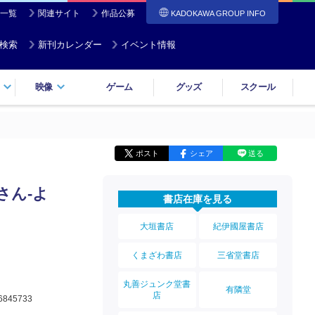
一覧
関連サイト
作品公募
KADOKAWA GROUP INFO
検索
新刊カレンダー
イベント情報
映像
ゲーム
グッズ
スクール
ポスト
シェア
送る
さん‐よ
書店在庫を見る
大垣書店
紀伊國屋書店
くまざわ書店
三省堂書店
丸善ジュンク堂書
有隣堂
店
6845733