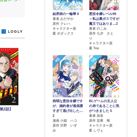
結界師の一輪華 8
悪役令嬢レベル99
著者 おだやか
～私は裏ボスですが
原作 クレハ
魔王ではありま…2
キャラクター原
著者 のこみ
y
案 ボダックス
原作 七夕 さと
り
キャラクター原
案 Tea
4位
5位
病弱な悪役令嬢です
BLゲームの主人公
が、婚約者が過保護
の弟であることに気
第2話】
すぎて逃げ出した…
がつきました 5
2
著者 加奈
漫画 小箱 ハコ
原作 花果 唯
原作 沢野 いず
キャラクター原
み
案 しヴぇ