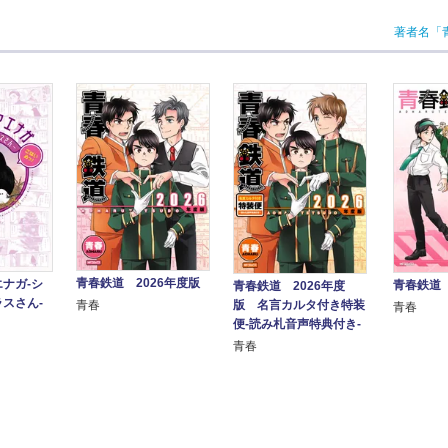
著者名「
青春鉄道 2026年度版
ナガ‐シ
青春鉄道 H
青春鉄道 2026年度
スさん‐
版 名言カルタ付き特装
青春
青春
便‐読み札音声特典付き‐
青春