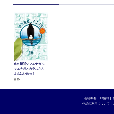
永久機関シマエナガ‐シ
マエナガとカラスさん‐
よんはいめっ！
青春
会社概要
IR情報
作品の利用について