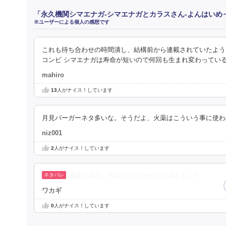
「永久機関シマエナガ‐シマエナガとカラスさん‐よんはいめ
※ユーザーによる個人の感想です
これも待ち合わせの時間潰し、結構前から連載されていたよう
コンビ シマエナガは寿命が短いので何回も生まれ変わってい
mahiro
13
人がナイス！しています
月見バーガーネタ多いな。そうだよ、火薬はこういう事に使わ
niz001
2
人がナイス！しています
電書で購入。今回は泣かされずに済みました。
ワカギ
0
人がナイス！しています