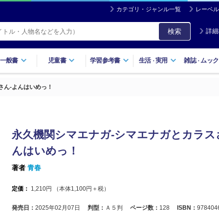
カテゴリ・ジャンル一覧
レーベル
検索
詳細
一般書
児童書
学習参考書
生活
実用
雑誌
ムック
・
・
さん‐よんはいめっ！
永久機関シマエナガ‐シマエナガとカラス
んはいめっ！
著者
青春
定価：
1,210
円 （本体
1,100
円＋税）
発売日：
2025年02月07日
判型：
Ａ５判
ページ数：
128
ISBN：
978404