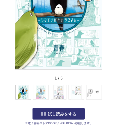
1
/
5
試し読みをする
※電子書籍ストアBOOK☆WALKERへ移動します。