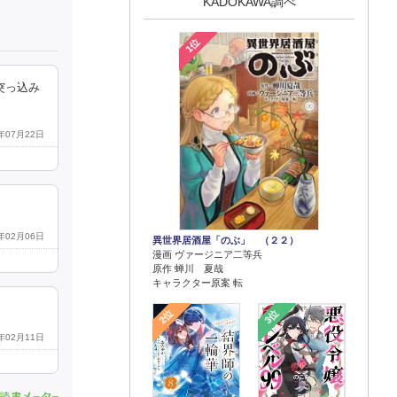
KADOKAWA調べ
1位
突っ込み
6年07月22日
5年02月06日
異世界居酒屋「のぶ」 （２２）
漫画 ヴァージニア二等兵
原作 蝉川 夏哉
キャラクター原案 転
2位
3位
5年02月11日