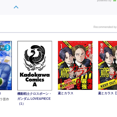
powered by
Recommended b
鳶とカラス
鳶とカラス【
3
機動戦士クロスボーン・
ガンダム LOVE&PIECE
ムラ晋作
（1）