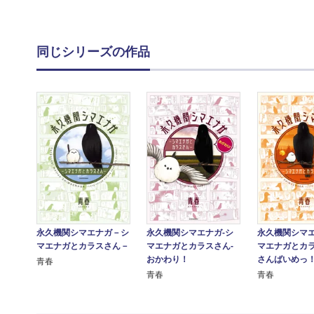
同じシリーズの作品
永久機関シマエナガ－シ
永久機関シマエ
永久機関シマエナガ‐シ
マエナガとカラスさん－
マエナガとカラ
マエナガとカラスさん‐
さんばいめっ
おかわり！
青春
青春
青春