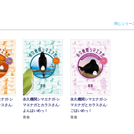
同じシリー
ナガ‐シ
永久機関シマエナガ‐シ
永久機関シマエナガ‐シ
スさん‐
マエナガとカラスさん‐
マエナガとカラスさん‐
！
よんはいめっ！
ごはいめっ！
青春
青春