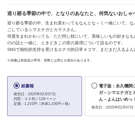
巡り廻る季節の中で、となりのあなたと、何気ないおしゃ
巡り廻る季節の中、生まれ変わってもなんとな～く一緒にいて、な
ごしているシマエナガとカラスさん。
何度生まれかわっても、ただ同じ枝にいて、美味しいもの好きなも
のの話と一緒に、ときどきこの世の真理について語るのです。
SNSで熱狂的支持を受けるエナガ的日常４コマ、まだまだ入るよん
※画像は表紙及び帯等、実際とは異なる場合があります。
紙書籍
電子版：永久機関
ガ－シマエナガと
発売日：2025年02月07日
判型：Ａ５判／128ページ
ん－よんはいめっ
定価：1,210円（本体1,100円＋税）
発売日：2025年02月07日