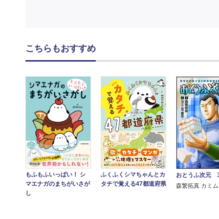
こちらもおすすめ
ふくふくシマちゃんとカ
もふもふいっぱい！ シ
おとうふ次元 
タチで覚える47都道府県
マエナガのまちがいさが
森繁拓真 カミ
し