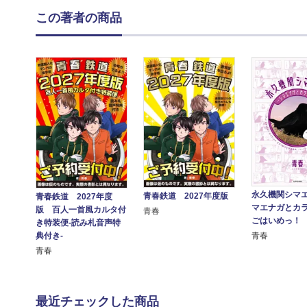
この著者の商品
永久機関シマエ
青春鉄道 2027年度版
青春鉄道 2027年度
マエナガとカラ
版 百人一首風カルタ付
青春
ごはいめっ！
き特装便‐読み札音声特
典付き‐
青春
青春
最近チェックした商品