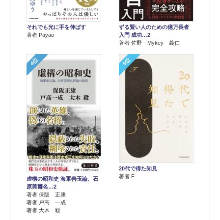
それでも光に手を伸ばす
ずる賢い人のための億万長者
著者 Payao
入門 成功…2
著者 佐野 Mykey 義仁
4位
5位
20代で得た知見
著者 F
虚構の昭和史 海軍善玉論、石
原莞爾名…2
著者 保阪 正康
著者 戸高 一成
著者 大木 毅