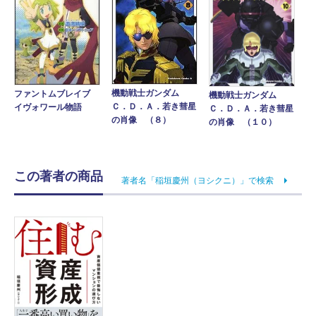
機動戦士ガンダム
ファントムブレイブ
機動戦士ガンダム
Ｃ．Ｄ．Ａ．若き彗星
イヴォワール物語
Ｃ．Ｄ．Ａ．若き彗星
の肖像 （８）
の肖像 （１０）
この著者の商品
著者名「稲垣慶州（ヨシクニ）」で検索