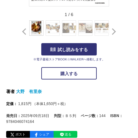
1
/
6
試し読みをする
※電子書籍ストアBOOK☆WALKERへ移動します。
購入する
著者
大野 有里奈
定価：
1,815
円
（本体
1,650
円＋税）
発売日：
2025年09月18日
判型：
Ｂ５判
ページ数：
144
ISBN：
9784046074164
ポスト
シェア
送る