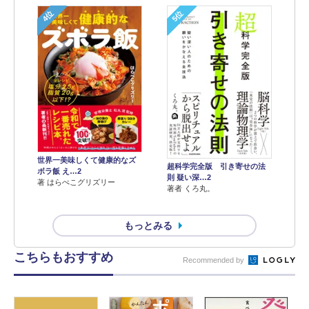
4位
5位
世界一美味しくて健康的なズ
超科学完全版 引き寄せの法
ボラ飯 え…2
則 疑い深…2
著 はらぺこグリズリー
著者 くろ丸。
もっとみる
こちらもおすすめ
Recommended by