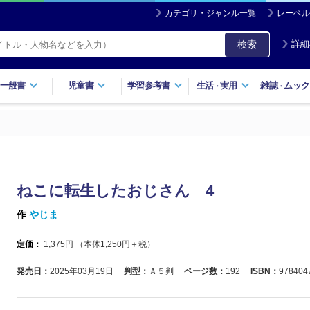
カテゴリ・ジャンル一覧
レーベル
検索
詳細
一般書
児童書
学習参考書
生活
実用
雑誌
ムック
・
・
ねこに転生したおじさん 4
作
やじま
定価：
1,375
円 （本体
1,250
円＋税）
発売日：
2025年03月19日
判型：
Ａ５判
ページ数：
192
ISBN：
978404