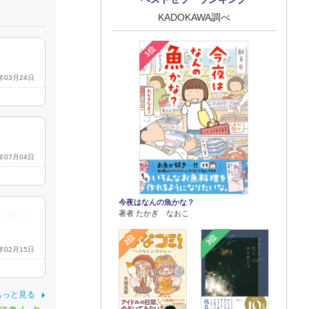
KADOKAWA調べ
1位
5年03月24日
5年07月04日
今夜はなんの魚かな？
の猫だと
著者 たかぎ なおこ
2位
3位
6年02月15日
もっと見る