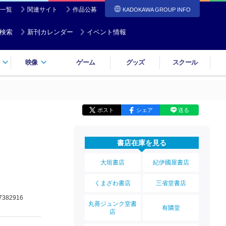
一覧
関連サイト
作品公募
KADOKAWA GROUP INFO
検索
新刊カレンダー
イベント情報
映像
ゲーム
グッズ
スクール
ポスト
シェア
送る
書店在庫を見る
大垣書店
紀伊國屋書店
くまざわ書店
三省堂書店
7382916
丸善ジュンク堂書
有隣堂
店