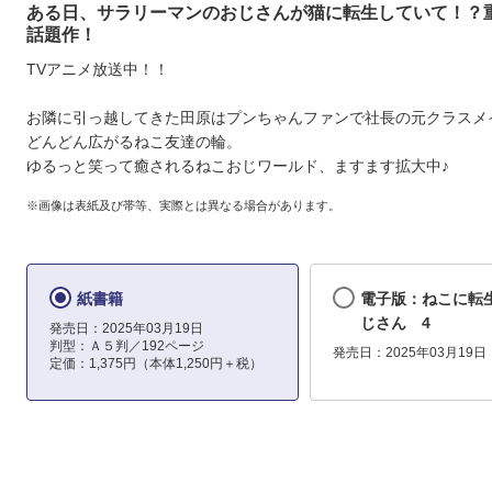
ある日、サラリーマンのおじさんが猫に転生していて！？
話題作！
TVアニメ放送中！！
お隣に引っ越してきた田原はプンちゃんファンで社長の元クラスメ
どんどん広がるねこ友達の輪。
ゆるっと笑って癒されるねこおじワールド、ますます拡大中♪
※画像は表紙及び帯等、実際とは異なる場合があります。
紙書籍
電子版：ねこに転
じさん 4
発売日：2025年03月19日
判型：Ａ５判／192ページ
発売日：2025年03月19日
定価：1,375円（本体1,250円＋税）