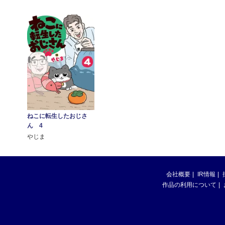
ねこに転生したおじさ
ん 4
やじま
会社概要
IR情報
作品の利用について