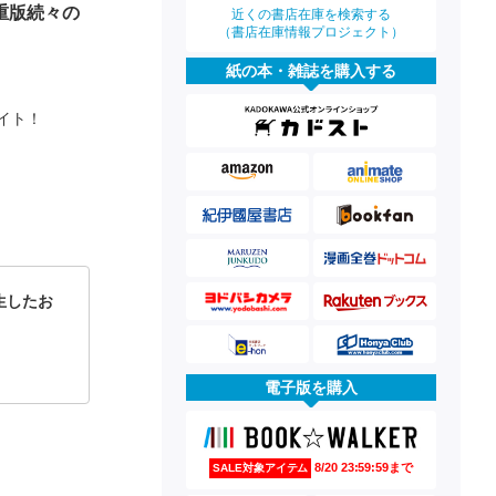
重版続々の
近くの書店在庫を検索する
（書店在庫情報プロジェクト）
紙の本・雑誌を購入する
イト！
生したお
電子版を購入
8/20 23:59:59まで
SALE対象アイテム