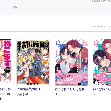
powered by
Recommended b
ゃロリ狐
平家物語夜異聞 １
ねこはねこらしくあれ
ねこはねこ
じさん ね
５
３
黒崎冬子
ル