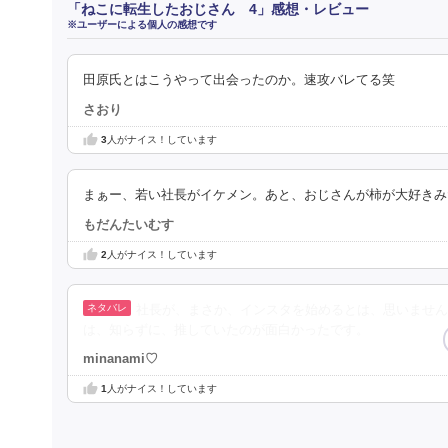
「ねこに転生したおじさん 4」感想・レビュー
※ユーザーによる個人の感想です
田原氏とはこうやって出会ったのか。速攻バレてる笑
さおり
3
人がナイス！しています
まぁー、若い社長がイケメン。あと、おじさんが柿が大好きみ
もだんたいむす
2
人がナイス！しています
社長が、まさか、インスタを始めるとは、思いませ
は、知らずに、推していたのが面白かったです。
minanami♡
1
人がナイス！しています