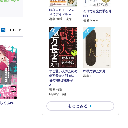
はなコミ！ ～とな
それでも光に手を伸
りにアイドル～
ばす
著者 大場 花菜
著者 Payao
4位
5位
y
ずる賢い人のための
20代で得た知見
億万長者入門 成功
著者 F
者の9割は性格が…
2
著者 佐野
Mykey 義仁
らしくあれ
もっとみる