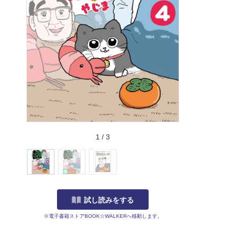
1
/
3
試し読みをする
※電子書籍ストアBOOK☆WALKERへ移動します。