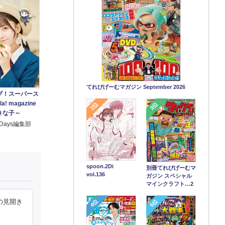
てれびげーむマガジン September 2026
ブ！スーパース
la! magazine
2位
3位
きな子～
e!Days編集部
spoon.2Di
別冊てれびげーむマ
vol.136
ガジン スペシャル
マインクラフト…2
4位
5位
の見開き