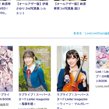
【オールアザー版】伊達
】鈴原希
【オールアザー版】鈴原
さゆり 2nd写真集 シル
ED /
希実 1st写真集 届け
エット
TO...
著者名「LoveLive!Day
Link！L
ブ！104
トBOOK
LoveLiv
ラブライブ！スーパース
！ラブライ
ラブライブ！スーパース
ター!! Liella! magazine
N BOOK
ター!! Liella! magazine
～鬼塚冬毬～
～ウィーン・マルガレー
ys編集部
テ～