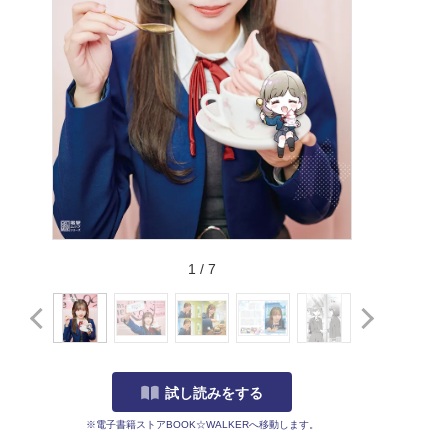
1
/
7
試し読みをする
※電子書籍ストアBOOK☆WALKERへ移動します。