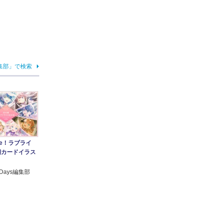
s編集部」で検索
ike！ラブライ
期カードイラス
e!Days編集部