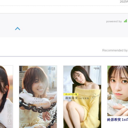
202
powered by
Recommended b
鈴原希実 1s