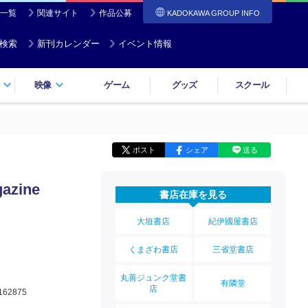
一覧
関連サイト
作品公募
KADOKAWA GROUP INFO
検索
新刊カレンダー
イベント情報
映像
ゲーム
グッズ
スクール
ポスト
シェア
送る
zine
書店在庫を見る
大垣書店
紀伊國屋書店
くまざわ書店
三省堂書店
丸善ジュンク堂書
有隣堂
店
162875