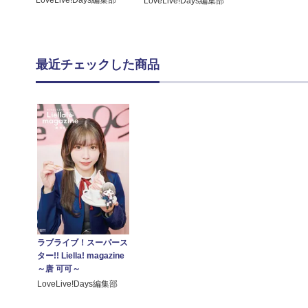
LoveLive!Days編集部
LoveLive!Days編集部
最近チェックした商品
ラブライブ！スーパース
ター!! Liella! magazine
～唐 可可～
LoveLive!Days編集部