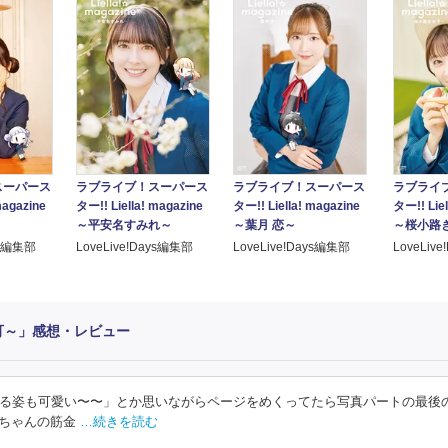
スーパース
ラブライブ！スーパース
ラブライブ！スーパース
ラブライ
magazine
ター!! Liella! magazine
ター!! Liella! magazine
ター!! Liel
～平安名すみれ～
～葉月 恋～
～桜小路
ys編集部
LoveLive!Days編集部
LoveLive!Days編集部
LoveLiv
唐 可可～」感想・レビュー
る姿も可愛い〜〜」とか思いながらページをめくってたら写真パートの最後
可ちゃんの筋金
…続きを読む