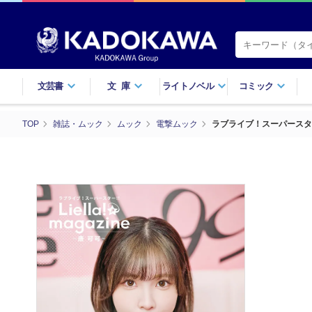
文芸書
文庫
ライトノベル
コミック
TOP
雑誌・ムック
ムック
電撃ムック
ラブライブ！スーパースター!!