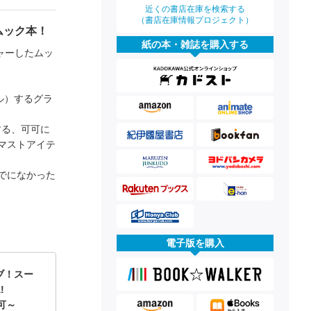
近くの書店在庫を検索する
（書店在庫情報プロジェクト）
ムック本！
紙の本・雑誌を購入する
チャーしたムッ
ル）するグラ
する、可可に
マストアイテ
でになかった
電子版を購入
ブ！スー
!
可可～