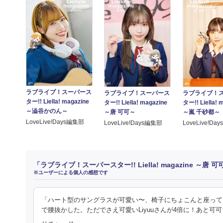
ラブライブ！スーパース
ラブライブ！スーパース
ラブライブ！
ター!! Liella! magazine
ター!! Liella! magazine
ター!! Liella! 
～澁谷かのん～
～唐 可可～
～嵐 千砂都～
LoveLive!Days編集部
LoveLive!Days編集部
LoveLive!Da
「ラブライブ！スーパースター!! Liella! magazine ～
※ユーザーによる個人の感想です
「ハート型のサングラスが可愛い〜、椅子にちょこんと座って
で腰抜かした。ただでさえ可愛いLiyuuさんが4倍に！あと可