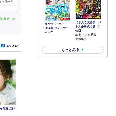
5年04月03日
にゃんこ大戦争 バ
関西ウォーカー
トル必勝虎の巻 2
2026夏 ウォーカー
缶目
ムック
編集 ファミ通書
籍編集部
y
もっとみる
t写真集 届け