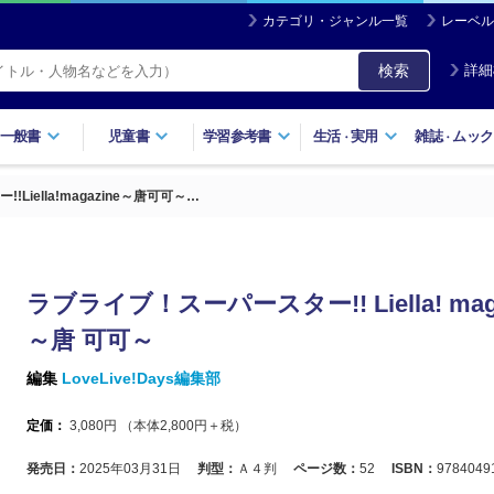
カテゴリ・ジャンル一覧
レーベル
検索
詳細
一般書
児童書
学習参考書
生活
実用
雑誌
ムック
・
・
Liella!magazine～唐可可～…
ラブライブ！スーパースター!! Liella! maga
～唐 可可～
編集
LoveLive!Days編集部
定価：
3,080
円 （本体
2,800
円＋税）
発売日：
2025年03月31日
判型：
Ａ４判
ページ数：
52
ISBN：
9784049