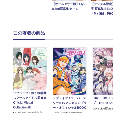
【オールアザー版】Liyu
【デジタル限定
u 2nd写真集 ヒトミ
実 写真集 BELOV
「My Girl」PHO
この著者の商品
ラブライブ！虹ヶ咲学園
スクールアイドル同好会
ラブライブ！スーパース
Link！Like
Official Visual
ター!! TVアニメコンプリ
ブ！THIRD FA
Collection III
ートオフィシャルBOOK
LoveLive!Da