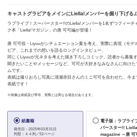
キャストグラビアをメインにLiella!メンバーを掘り下げる
ラブライブ！スーパースター!!のLiella!メンバーを1名ずつフィー
ク本「Liella!マガジン」の唐 可可編が登場！
唐 可可役・Liyuuがシチュエーション案を考え、実際に表現（モデ
ビア、これまでの想いを語るロングインタビュー、
同じくLiyuuが元ネタを考えた描き下ろしコミック、読者から募集
聞きたいことやメッセージなど、可可が大好きなみなさんに向けた
ムです。
表紙は撮りおろし写真に清瀬赤目さんのミニ可可を合わせた、今ま
表紙です！
※画像は表紙及び帯等、実際とは異なる場合があります。
紙書籍
電子版：ラブライ
パースター!! Liella
発売日：2025年03月31日
判型：Ａ４判／52ページ
magazine ～唐 