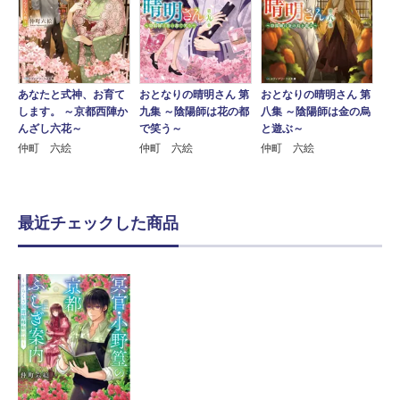
あなたと式神、お育て
おとなりの晴明さん 第
おとなりの晴明さん 第
します。 ～京都西陣か
九集 ～陰陽師は花の都
八集 ～陰陽師は金の烏
んざし六花～
で笑う～
と遊ぶ～
仲町 六絵
仲町 六絵
仲町 六絵
最近チェックした商品