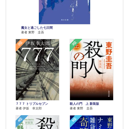
魔女と過ごした七日間
著者 東野 圭吾
2位
3位
７７７ トリプルセブン
殺人の門 上 新装版
著者 伊坂 幸太郎
著者 東野 圭吾
4位
5位