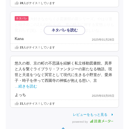
28
人がナイス！しています
大好きなからくさ図書館の新シリーズ。やはり篁
と時子のこの2人の話いいな。篁の時子に対する変態ぶりも
変わらず(笑)。このシリーズも長く続いてほしいな。
Kana
2025年01月28日
23
人がナイス！しています
悠久の都、京の町の不思議を紐解く私立移動図書館。異界
と人を繋ぐライブラリ・ファンタジーの新たなる物語。現
世と天道をつなぐ冥官として現代に生きる小野篁が、愛弟
子・時子を伴って西園寺の神狐が抱える想い、京
…続きを読む
よっち
2025年03月05日
21
人がナイス！しています
レビューをもっと見る
powered by