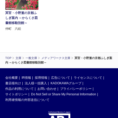
冥官・小野篁の京都ふ
しぎ案内 ～からくさ図
書館移動別館～
仲町 六絵
TOP
文庫
一般文庫
メディアワークス文庫
冥官・小野篁の京都ふしぎ案
内 ～からくさ図書館移動別館～
会社概要
IR情報
採用情報
広告について
ライセンスについて
書店様向け
法人様一括購入
KADOKAWAグループ
作品の利用について
お問い合わせ
プライバシーポリシー
サイトポリシー
Do Not Sell or Share My Personal Information
利用者情報の外部送信について