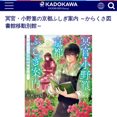
冥官・小野篁の京都ふしぎ案内 ～からくさ図
書館移動別館～