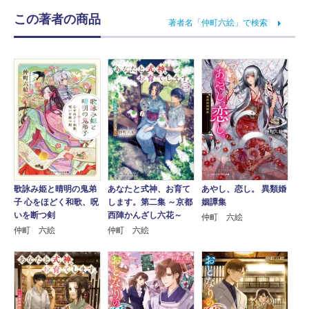
この著者の商品
著者名「仲町六絵」で検索
歌詠み姫と晴明の鬼弟
あなたと式神、お育て
あやし、恋し。 異類婚
子 心をほどく和歌、呪
します。第二集 ～京都
姻譚集
いを断つ剣
西陣かんざし六花～
仲町 六絵
仲町 六絵
仲町 六絵