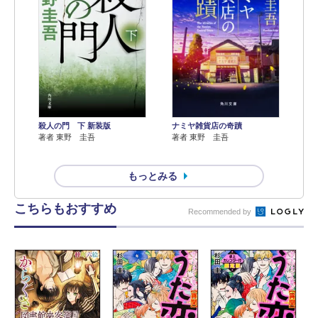
殺人の門 下 新装版
ナミヤ雑貨店の奇蹟
著者 東野 圭吾
著者 東野 圭吾
もっとみる
こちらもおすすめ
Recommended by