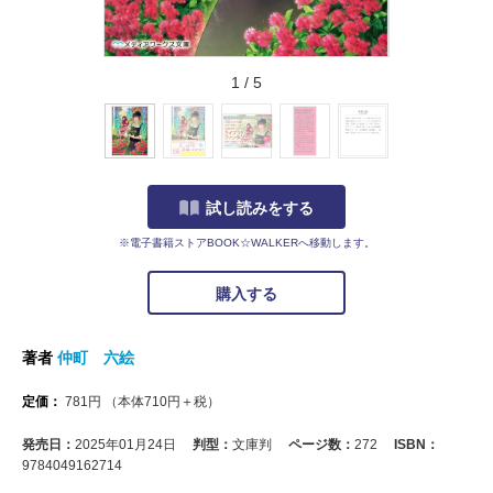
1
/
5
試し読みをする
※電子書籍ストアBOOK☆WALKERへ移動します。
購入する
著者
仲町 六絵
定価：
781
円
（本体
710
円＋税）
発売日：
2025年01月24日
判型：
文庫判
ページ数：
272
ISBN：
9784049162714