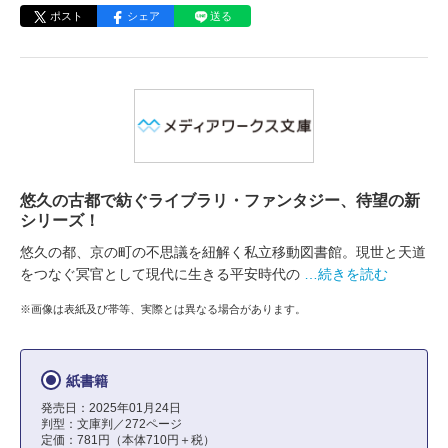
ポスト
シェア
送る
悠久の古都で紡ぐライブラリ・ファンタジー、待望の新
シリーズ！
悠久の都、京の町の不思議を紐解く私立移動図書館。現世と天道
をつなぐ冥官として現代に生きる平安時代の
…続きを読む
※画像は表紙及び帯等、実際とは異なる場合があります。
紙書籍
発売日：2025年01月24日
判型：文庫判／272ページ
定価：781円（本体710円＋税）