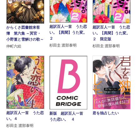
超訳百人一首 うた恋
超訳百人一首 うた恋
からくさ図書館来客
い。【異聞】うた変。
い。【異聞】うた変。
簿 第六集 ～冥官・
２
２ 限定版
小野篁と雪解けの歌～
杉田圭 渡部泰明
杉田圭 渡部泰明
仲町六絵
超訳百人一首 うた恋
君を独占したい
新版 超訳百人一首
い。４
うた恋い。 4
杉田圭 渡部泰明