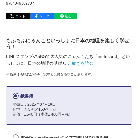
9784049162707
ポスト
シェア
送る
もふもふにゃんこといっしょに日本の地理を楽しく学ぼ
う！
LINEスタンプやSNSで大人気のにゃんこたち「mofusand」とい
っしょに、日本の地理の基礎知
…続きを読む
※画像は表紙及び帯等、実際とは異なる場合があります。
紙書籍
発売日：2025年07月16日
判型：Ａ５判／160ページ
定価：1,540円（本体1,400円＋税）
電子版：mofusand クイズで学ぶ47都道府県