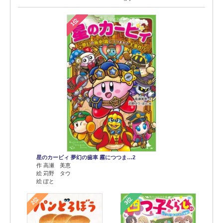
1位
星のカービィ 夢幻の歯車 霧につつま…2
作 高瀬 美恵
絵 苅野 タウ
絵 ぽと
2位
3位