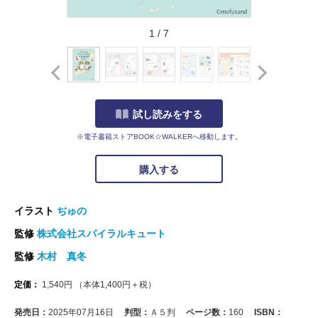
1
/
7
試し読みをする
※電子書籍ストアBOOK☆WALKERへ移動します。
購入する
イラスト
ぢゅの
監修
株式会社スパイラルキュート
監修
木村 真冬
定価：
1,540
円
（本体
1,400
円＋税）
発売日：
2025年07月16日
判型：
Ａ５判
ページ数：
160
ISBN：