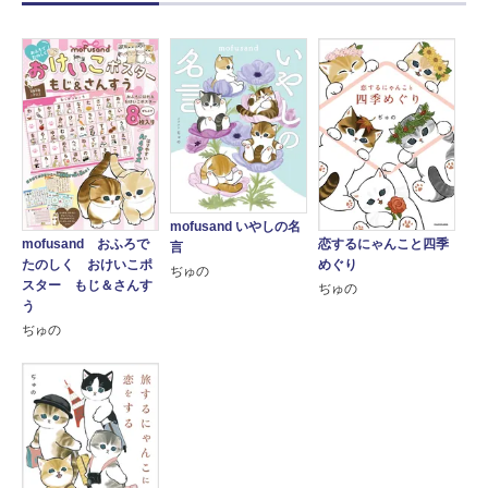
mofusand いやしの名
mofusand おふろで
恋するにゃんこと四季
言
たのしく おけいこポ
めぐり
ぢゅの
スター もじ＆さんす
ぢゅの
う
ぢゅの