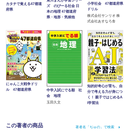
角川まんが学習シリー
小学社会 47都道府県
カタチで覚える47都道
ズ のびーる社会 日
ドリル
府県
本の地理 47都道府
株式会社サンリオ 株
県・地形・気候他
式会社あすなろ舎
にゃんこ大戦争ドリ
知的好奇心が育ち、自
ル 47都道府県
中学入試にでる順 社
分で考える力が身につ
会 地理
く！ 親子ではじめるA
玉田久文
I学習法
この著者の商品
著者名「ぢゅの」で検索