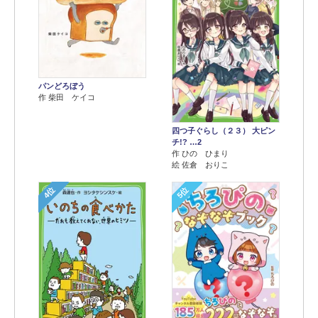
パンどろぼう
作 柴田 ケイコ
四つ子ぐらし（２３） 大ピン
チ!? …2
作 ひの ひまり
絵 佐倉 おりこ
4位
5位