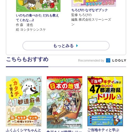
ちろぴの なぞなぞブック
監修 ちろぴの
いのちの食べかた だれも教え
編集 株式会社スリーシーズ
てくれな…2
ン
作 森 達也
絵 ヨシタケシンスケ
もっとみる
こちらもおすすめ
Recommended by
ご当地キティと学ぶ
ふくふくシマちゃんと