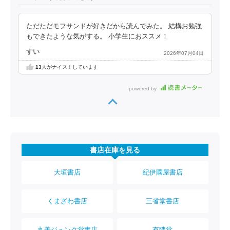
ただただモフサンドが好きだから読んでみた。 結構お勉強
もできたような気がする。 小学生におススメ！
すい
2026年07月04日
13
人がナイス！しています
powered by
書店在庫を見る
大垣書店
紀伊國屋書店
くまざわ書店
三省堂書店
丸善ジュンク堂書店
有隣堂