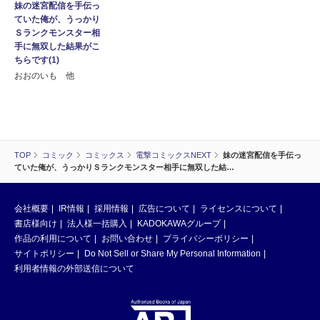
妹の迷宮配信を手伝っ
ていた俺が、うっかり
Ｓランクモンスター相
手に無双した結果がこ
ちらです(1)
おおのいも 他
TOP
コミック
コミックス
電撃コミックスNEXT
妹の迷宮配信を手伝っ
ていた俺が、うっかりＳランクモンスター相手に無双した結…
会社概要
IR情報
採用情報
広告について
ライセンスについて
書店様向け
法人様一括購入
KADOKAWAグループ
作品の利用について
お問い合わせ
プライバシーポリシー
サイトポリシー
Do Not Sell or Share My Personal Information
利用者情報の外部送信について