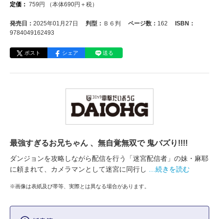
定価：
759
円
（本体
690
円＋税）
発売日：
2025年01月27日
判型：
Ｂ６判
ページ数：
162
ISBN：
9784049162493
ポスト
シェア
送る
最強すぎるお兄ちゃん 、無自覚無双で 鬼バズり!!!!
ダンジョンを攻略しながら配信を行う「迷宮配信者」の妹・麻耶
に頼まれて、カメラマンとして迷宮に同行し
…続きを読む
※画像は表紙及び帯等、実際とは異なる場合があります。