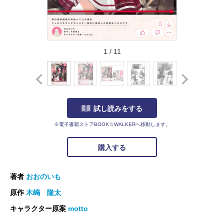
1
/
11
試し読みをする
※電子書籍ストアBOOK☆WALKERへ移動します。
購入する
著者
おおのいも
原作
木嶋 隆太
キャラクター原案
motto