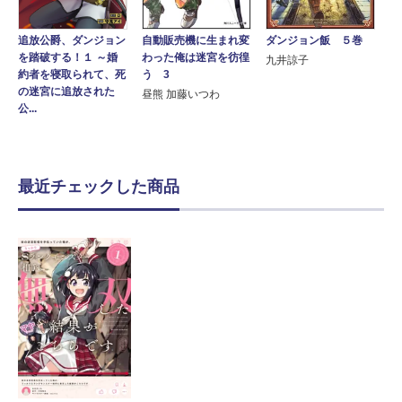
自動販売機に生まれ変
ダンジョン飯 ５巻
追放公爵、ダンジョン
わった俺は迷宮を彷徨
を踏破する！１ ～婚
九井諒子
う 3
約者を寝取られて、死
の迷宮に追放された
昼熊 加藤いつわ
公...
最近チェックした商品