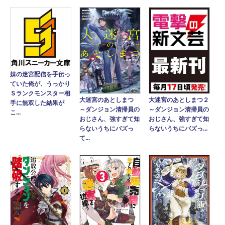
妹の迷宮配信を手伝っ
ていた俺が、うっかり
Ｓランクモンスター相
大迷宮のあとしまつ
大迷宮のあとしまつ２
手に無双した結果が
～ダンジョン清掃員の
～ダンジョン清掃員の
こ...
おじさん、強すぎて知
おじさん、強すぎて知
らないうちにバズっ
らないうちにバズっ...
て...