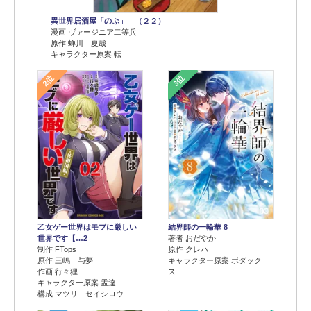
異世界居酒屋「のぶ」 （２２）
漫画 ヴァージニア二等兵
原作 蝉川 夏哉
キャラクター原案 転
2位
3位
乙女ゲー世界はモブに厳しい
結界師の一輪華 8
世界です【…2
著者 おだやか
制作 FTops
原作 クレハ
原作 三嶋 与夢
キャラクター原案 ボダック
作画 行々狸
ス
キャラクター原案 孟達
構成 マツリ セイシロウ