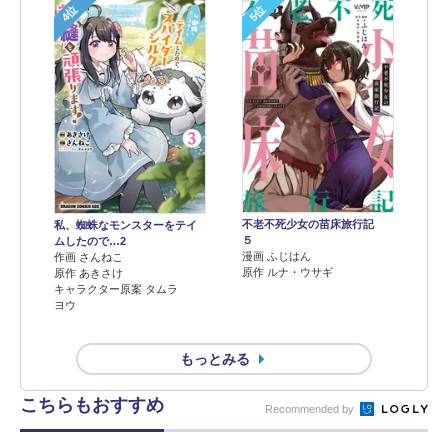
4位
5位
不老不死少女の苗床旅行記
私、蜘蛛なモンスターをテイ
５
ムしたので…2
漫画 ふじはん
作画 さんねこ
原作 ルナ・ウサギ
原作 あきさけ
キャラクター原案 タムラ
ヨウ
もっとみる
こちらもおすすめ
Recommended by