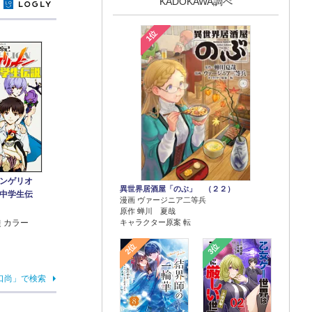
KADOKAWA調べ
y
1位
ンゲリオ
異世界居酒屋「のぶ」 （２２）
中学生伝
漫画 ヴァージニア二等兵
原作 蝉川 夏哉
キャラクター原案 転
 カラー
2位
3位
口尚」で検索