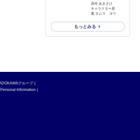
原作 あきさけ
キャラクター原
案 タムラ ヨウ
もっとみる
ADOKAWAグループ
 Personal Information