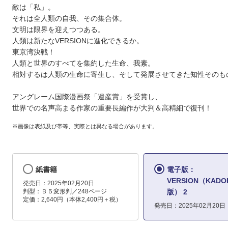
敵は「私」。
それは全人類の自我、その集合体。
文明は限界を迎えつつある。
人類は新たなVERSIONに進化できるか。
東京湾決戦！
人類と世界のすべてを集約した生命、我素。
相対するは人類の生命に寄生し、そして発展させてきた知性そのも
アングレーム国際漫画祭「遺産賞」を受賞し、
世界での名声高まる作家の重要長編作が大判＆高精細で復刊！
※画像は表紙及び帯等、実際とは異なる場合があります。
紙書籍
電子版：
VERSION（KADO
発売日：2025年02月20日
判型：Ｂ５変形判／248ページ
版） 2
定価：2,640円（本体2,400円＋税）
発売日：2025年02月20日