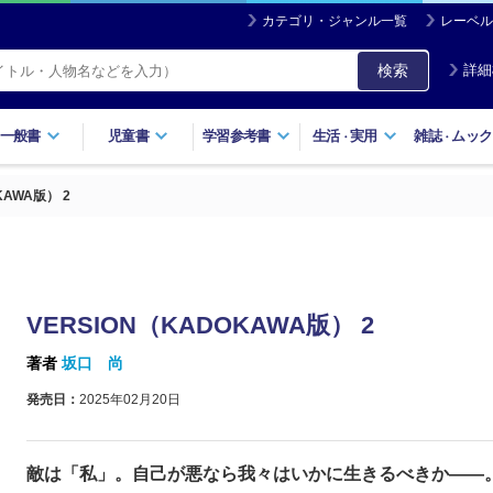
カテゴリ・ジャンル一覧
レーベル
検索
詳細
一般書
児童書
学習参考書
生活
実用
雑誌
ムック
・
・
KAWA版） 2
VERSION（KADOKAWA版） 2
著者
坂口 尚
発売日：
2025年02月20日
敵は「私」。自己が悪なら我々はいかに生きるべきか――