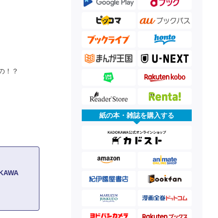
の！？
紙の本・雑誌を購入する
KAWA