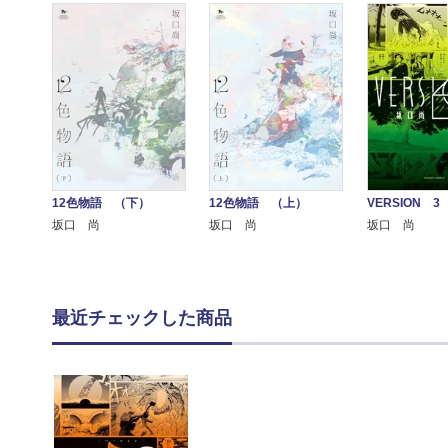
12色物語 （下）
12色物語 （上）
VERSION 3
坂口 尚
坂口 尚
坂口 尚
最近チェックした商品