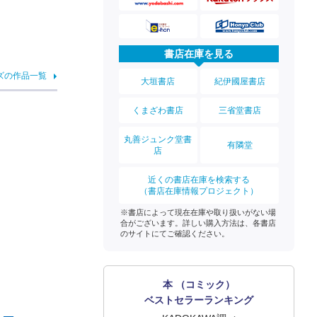
書店在庫を見る
ズの作品一覧
大垣書店
紀伊國屋書店
くまざわ書店
三省堂書店
丸善ジュンク堂書
有隣堂
店
近くの書店在庫を検索する
（書店在庫情報プロジェクト）
※書店によって現在在庫や取り扱いがない場
合がございます。詳しい購入方法は、各書店
のサイトにてご確認ください。
本 （コミック）
ベストセラーランキング