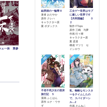
結界師の一輪華 8
乙女ゲー世界はモブ
著者 おだやか
に厳しい世界です
原作 クレハ
【共和国編】 ０
キャラクター原
２
案 ボダックス
制作 FTops
原作 三嶋 与夢
作画 行々狸
キャラクター原
案 孟達
構成 マツリ セ
べェ一休 第参
イシロウ
4位
5位
不老不死少女の苗床
私、蜘蛛なモンスタ
旅行記 ５
ーをテイムしたの
漫画 ふじはん
で、スパイダーシ
原作 ルナ・ウサ
ル…2
ギ
作画 さんねこ