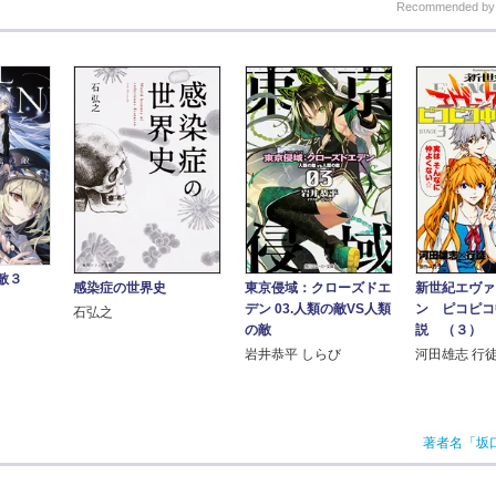
Recommended b
敵３
感染症の世界史
東京侵域：クローズドエ
新世紀エヴァ
デン 03.人類の敵VS人類
ン ピコピコ
石弘之
の敵
説 （３）
岩井恭平 しらび
河田雄志 行徒
著者名「坂