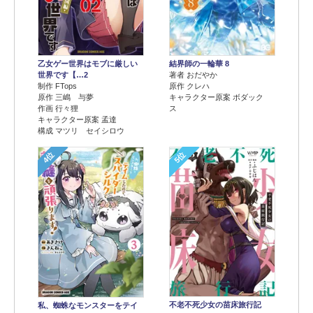
乙女ゲー世界はモブに厳しい
結界師の一輪華 8
世界です【…2
著者 おだやか
制作 FTops
原作 クレハ
原作 三嶋 与夢
キャラクター原案 ボダック
作画 行々狸
ス
キャラクター原案 孟達
構成 マツリ セイシロウ
4位
5位
不老不死少女の苗床旅行記
私、蜘蛛なモンスターをテイ