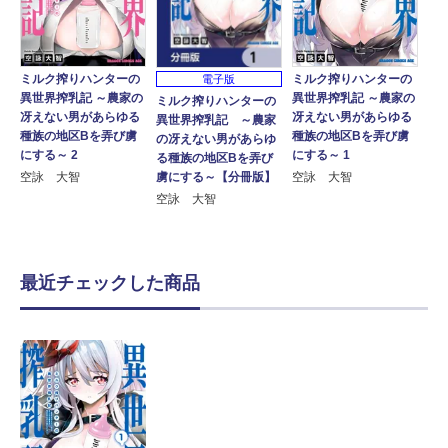
ミルク搾りハンターの
ミルク搾りハンターの
電子版
異世界搾乳記 ～農家の
異世界搾乳記 ～農家の
ミルク搾りハンターの
冴えない男があらゆる
冴えない男があらゆる
異世界搾乳記 ～農家
種族の地区Bを弄び虜
種族の地区Bを弄び虜
の冴えない男があらゆ
にする～ 2
にする～ 1
る種族の地区Bを弄び
虜にする～【分冊版】
空詠 大智
空詠 大智
空詠 大智
最近チェックした商品