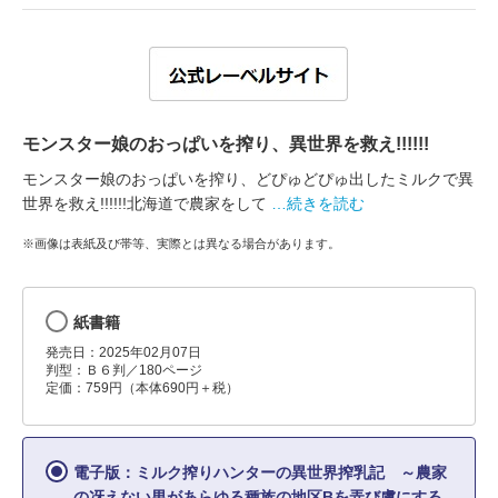
モンスター娘のおっぱいを搾り、異世界を救え!!!!!!
モンスター娘のおっぱいを搾り、どぴゅどぴゅ出したミルクで異
世界を救え!!!!!!北海道で農家をして
…続きを読む
※画像は表紙及び帯等、実際とは異なる場合があります。
紙書籍
発売日：2025年02月07日
判型：Ｂ６判／180ページ
定価：759円（本体690円＋税）
電子版：ミルク搾りハンターの異世界搾乳記 ～農家
の冴えない男があらゆる種族の地区Bを弄び虜にする