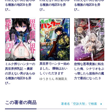
の冴えない男があらゆ
の冴えない男があらゆ
の冴えない男があらゆ
る種族の地区Bを弄
る種族の地区Bを弄
る種族の地区Bを弄
び...
び...
び...
異世界でハンター始め
怠惰な悪辱貴族に転生
ミルク搾りハンターの
ました。 獲物はおい
した俺、シナリオをぶ
異世界搾乳記 ～農家
しくいただきます
っ壊したら規格外の魔
の冴えない男があらゆ
力で最凶になった３
る種族の地区Bを弄
ゆうきりん 布施龍太
び...
この著者の商品
著者名「空詠大智」で検索