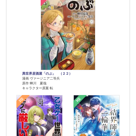
異世界居酒屋「のぶ」 （２２）
漫画 ヴァージニア二等兵
原作 蝉川 夏哉
キャラクター原案 転
2位
3位