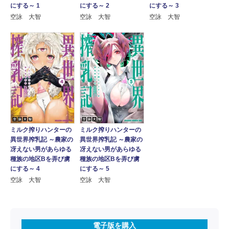
にする～ 1
にする～ 2
にする～ 3
空詠 大智
空詠 大智
空詠 大智
ミルク搾りハンターの
ミルク搾りハンターの
異世界搾乳記 ～農家の
異世界搾乳記 ～農家の
冴えない男があらゆる
冴えない男があらゆる
種族の地区Bを弄び虜
種族の地区Bを弄び虜
にする～ 4
にする～ 5
空詠 大智
空詠 大智
電子版を購入