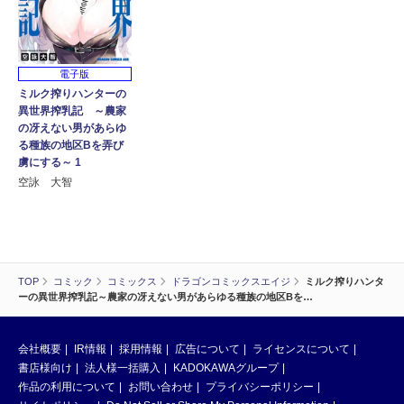
電子版
ミルク搾りハンターの
異世界搾乳記 ～農家
の冴えない男があらゆ
る種族の地区Bを弄び
虜にする～ 1
空詠 大智
TOP
コミック
コミックス
ドラゴンコミックスエイジ
ミルク搾りハンタ
ーの異世界搾乳記～農家の冴えない男があらゆる種族の地区Bを…
会社概要
IR情報
採用情報
広告について
ライセンスについて
書店様向け
法人様一括購入
KADOKAWAグループ
作品の利用について
お問い合わせ
プライバシーポリシー