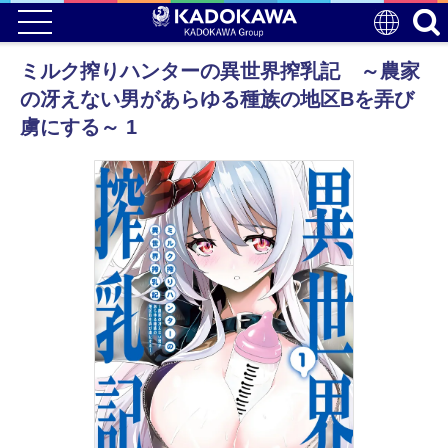
ミルク搾りハンターの異世界搾乳記 ～農家
の冴えない男があらゆる種族の地区Bを弄び
虜にする～ 1