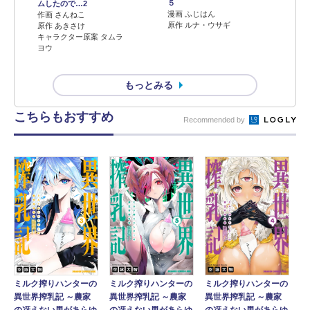
５
ムしたので…2
漫画 ふじはん
作画 さんねこ
原作 ルナ・ウサギ
原作 あきさけ
キャラクター原案 タムラ
ヨウ
もっとみる
こちらもおすすめ
Recommended by
ミルク搾りハンターの
ミルク搾りハンターの
ミルク搾りハンターの
異世界搾乳記 ～農家
異世界搾乳記 ～農家
異世界搾乳記 ～農家