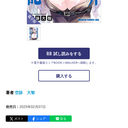
電子版
試し読みをする
※電子書籍ストアBOOK☆WALKERへ移動します。
購入する
著者
空詠 大智
発売日：
2025年02月07日
ポスト
シェア
送る