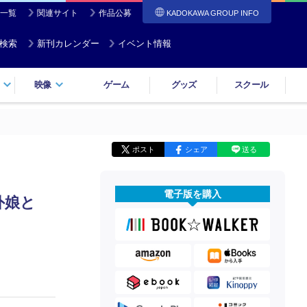
一覧
関連サイト
作品公募
KADOKAWA GROUP INFO
検索
新刊カレンダー
イベント情報
映像
ゲーム
グッズ
スクール
ポスト
シェア
送る
電子版を購入
外娘と