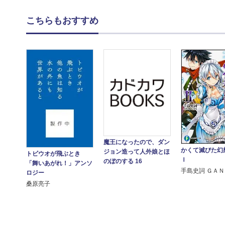
こちらもおすすめ
魔王になったので、ダン
かくて滅びた幻
ジョン造って人外娘とほ
トビウオが飛ぶとき
Ｉ
のぼのする 16
「舞いあがれ！」アンソ
手島史詞 ＧＡＮ
ロジー
桑原亮子