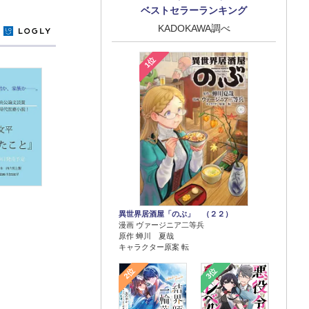
ベストセラーランキング
KADOKAWA調べ
y
1位
異世界居酒屋「のぶ」 （２２）
漫画 ヴァージニア二等兵
原作 蝉川 夏哉
キャラクター原案 転
2位
3位