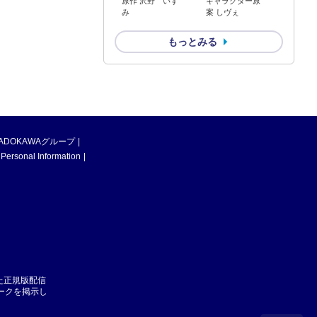
原作 沢野 いず
キャラクター原
み
案 しヴぇ
もっとみる
ADOKAWAグループ
 Personal Information
た正規版配信
マークを掲示し