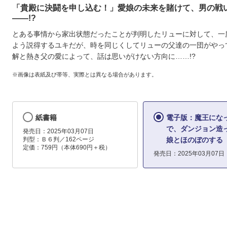
「貴殿に決闘を申し込む！」愛娘の未来を賭けて、男の戦
――!?
とある事情から家出状態だったことが判明したリューに対して、一
よう説得するユキだが、時を同じくしてリューの父達の一団がやっ
解と熱き父の愛によって、話は思いがけない方向に……!?
※画像は表紙及び帯等、実際とは異なる場合があります。
紙書籍
電子版：魔王にな
で、ダンジョン造
発売日：2025年03月07日
判型：Ｂ６判／162ページ
娘とほのぼのする
定価：759円（本体690円＋税）
発売日：2025年03月07日