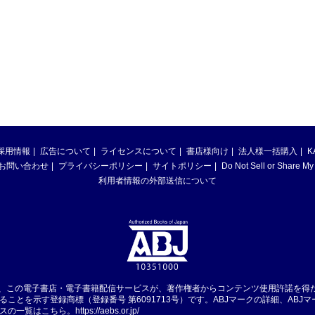
採用情報
広告について
ライセンスについて
書店様向け
法人様一括購入
K
お問い合わせ
プライバシーポリシー
サイトポリシー
Do Not Sell or Share My
利用者情報の外部送信について
は、この電子書店・電子書籍配信サービスが、著作権者からコンテンツ使用許諾を得
ることを示す登録商標（登録番号 第6091713号）です。ABJマークの詳細、ABJ
スの一覧はこちら。
https://aebs.or.jp/