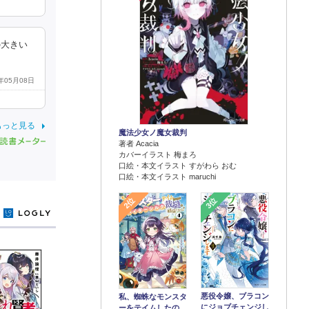
の大きい
5年05月08日
もっと見る
魔法少女ノ魔女裁判
著者 Acacia
カバーイラスト 梅まろ
口絵・本文イラスト すがわら おむ
口絵・本文イラスト maruchi
2位
3位
y
悪役令嬢、ブラコン
私、蜘蛛なモンスタ
にジョブチェンジし
ーをテイムしたの