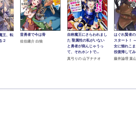
昔勇者で今は骨
自称魔王にさらわれまし
はぐれ賢者の
魔王、転
た 聖属性の私がいない
スタート！ 
る２
佐伯庸介 白狼
と勇者が病んじゃうっ
女に惚れこま
て、それホントで...
役復帰してみた
真弓りの 山下ナナオ
藤井論理 葉