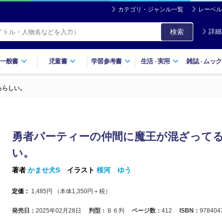
カテゴリ・ジャンル一覧
レーベル
検索
詳細
一般書
児童書
学習参考書
生活
実用
雑誌
ムック
・
・
るらしい。
勇者パーティーの仲間に魔王が混ざって
い。
著者
かませ犬S
イラスト
桜河 ゆう
定価：
1,485
円 （本体
1,350
円＋税）
発売日：
2025年02月28日
判型：
Ｂ６判
ページ数：
412
ISBN：
978404