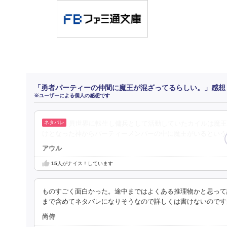
「勇者パーティーの仲間に魔王が混ざってるらしい。」感想
※ユーザーによる個人の感想です
異世界に転生し傭兵として活動していたカイルは魔王
けとなった神からパーティーメンバーの中に魔王がいるという
アウル
15
人がナイス！しています
ものすごく面白かった。途中まではよくある推理物かと思って
まで含めてネタバレになりそうなので詳しくは書けないのです
尚侍