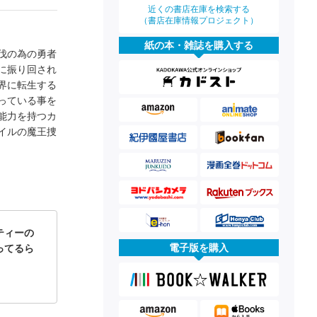
近くの書店在庫を検索する
（書店在庫情報プロジェクト）
紙の本・雑誌を購入する
伐の為の勇者
に振り回され
界に転生する
っている事を
能力を持つカ
イルの魔王捜
ティーの
電子版を購入
ってるら