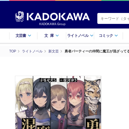
文芸書
文庫
ライトノベル
コミック
TOP
ライトノベル
新文芸
勇者パーティーの仲間に魔王が混ざって