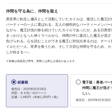
仲間を守る為に、仲間を疑え
異世界に転生し傭兵として活動していたカイルは、復活した魔王討
パーティーの一人に選ばれる。五人の個性的なパーティーメンバー
ながら、魔王討伐の旅を続けていたカイルであったが、ある日異世
きっかけとなった神ミラベルから、仲間の中に復活した魔王が混ざ
告げられる。心を読むことができる魔王に対抗出来るのは、チート
イルただ一人。世界を救うため、そして大切な仲間を守るため、カ
しが始まる──。
※画像は表紙及び帯等、実際とは異なる場合があります。
紙書籍
電子版：勇者パー
仲間に魔王が混ざ
発売日：2025年02月28日
判型：Ｂ６判／412ページ
しい。
定価：1,485円（本体1,350円＋税）
発売日：2025年02月28日