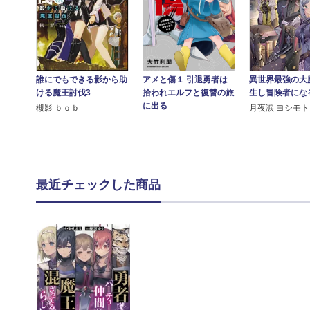
誰にでもできる影から助
異世界最強の大
アメと傷１ 引退勇者は
ける魔王討伐3
生し冒険者にな
拾われエルフと復讐の旅
に出る
槻影 ｂｏｂ
月夜涙 ヨシモト
最近チェックした商品