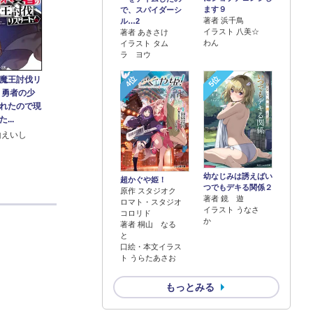
ます９
で、スパイダーシ
著者 浜千鳥
ル…2
イラスト 八美☆
著者 あきさけ
わん
イラスト タム
ラ ヨウ
4位
5位
魔王討伐リ
～勇者の少
れたので現
...
山えいし
幼なじみは誘えばい
超かぐや姫！
つでもデキる関係２
原作 スタジオク
著者 鏡 遊
ロマト・スタジオ
イラスト うなさ
コロリド
か
著者 桐山 なる
と
口絵・本文イラス
ト うらたあさお
もっとみる