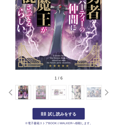
1
/
6
試し読みをする
※電子書籍ストアBOOK☆WALKERへ移動します。