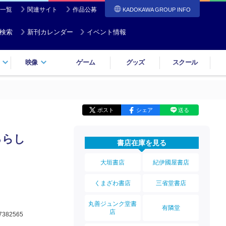
一覧
関連サイト
作品公募
KADOKAWA GROUP INFO
検索
新刊カレンダー
イベント情報
映像
ゲーム
グッズ
スクール
ポスト
シェア
送る
るらし
書店在庫を見る
大垣書店
紀伊國屋書店
くまざわ書店
三省堂書店
丸善ジュンク堂書
有隣堂
店
7382565