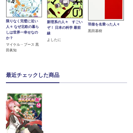
限りなく完璧に近い
新理系の人々 すごい
羽柴を名乗った人々
人々 なぜ北欧の暮ら
ぞ！ 日本の科学 最前
黒田基樹
しは世界一幸せなの
線
か？
よしたに
マイケル・ブース 黒
田眞知
最近チェックした商品