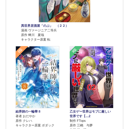
異世界居酒屋「のぶ」 （２２）
漫画 ヴァージニア二等兵
原作 蝉川 夏哉
キャラクター原案 転
2位
3位
結界師の一輪華 8
乙女ゲー世界はモブに厳しい
著者 おだやか
世界です【…2
原作 クレハ
制作 FTops
キャラクター原案 ボダック
原作 三嶋 与夢