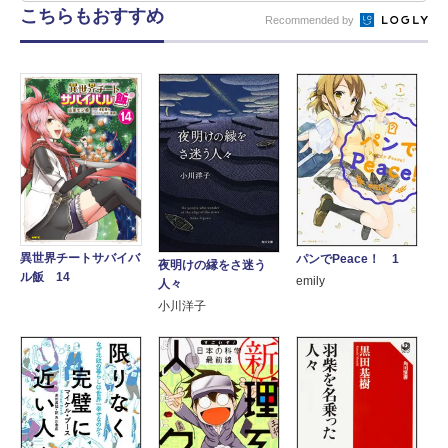
こちらもおすすめ
Recommended by
異世界チートサバイバ
パンでPeace！ 1
夜明けの縁をさ迷う
ル飯 14
emily
人々
小川洋子