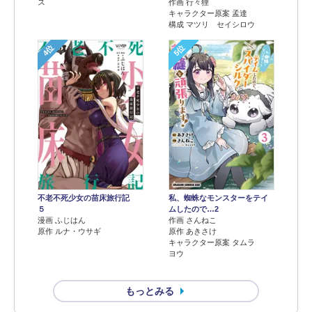
ス
作画 行々狸
キャラクター原案 孟達
構成 マツリ セイシロウ
4位
5位
不老不死少女の苗床旅行記
私、蜘蛛なモンスターをテイ
５
ムしたので…2
漫画 ふじはん
作画 さんねこ
原作 ルナ・ウサギ
原作 あきさけ
キャラクター原案 タムラ
ヨウ
もっとみる