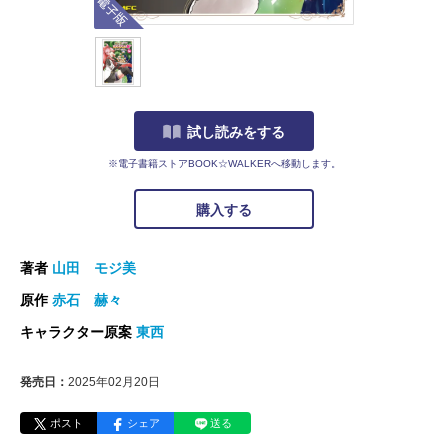
試し読みをする
※電子書籍ストアBOOK☆WALKERへ移動します。
購入する
著者
山田 モジ美
原作
赤石 赫々
キャラクター原案
東西
発売日：
2025年02月20日
ポスト
シェア
送る