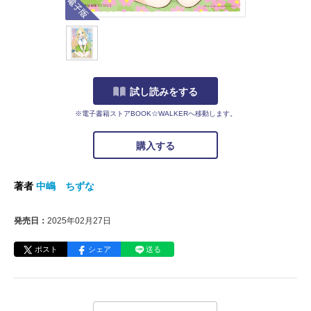
試し読みをする
※電子書籍ストアBOOK☆WALKERへ移動します。
購入する
著者
中嶋 ちずな
発売日：
2025年02月27日
ポスト
シェア
送る