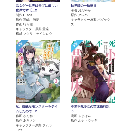
乙女ゲー世界はモブに厳しい
結界師の一輪華 8
世界です【…2
著者 おだやか
制作 FTops
原作 クレハ
原作 三嶋 与夢
キャラクター原案 ボダック
作画 行々狸
ス
キャラクター原案 孟達
構成 マツリ セイシロウ
4位
5位
不老不死少女の苗床旅行記
私、蜘蛛なモンスターをテイ
５
ムしたので…2
漫画 ふじはん
作画 さんねこ
原作 ルナ・ウサギ
原作 あきさけ
キャラクター原案 タムラ
ヨウ