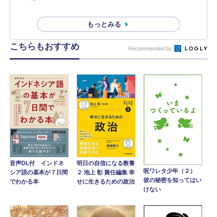
もっとみる
こちらもおすすめ
Recommended by
音声DL付 インドネ
明日の自信になる教養
呪ワレタ少年（２）
シア語の基本が７日間
２ 池上 彰 責任編集 幸
彼の秘密を知ってはい
でわかる本
せに生きるための政治
けない