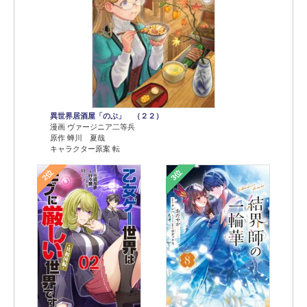
異世界居酒屋「のぶ」 （２２）
漫画 ヴァージニア二等兵
原作 蝉川 夏哉
キャラクター原案 転
2位
3位