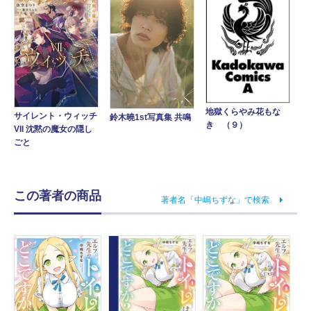
地獄くらやみ花もな
サイレント・ウィッチ
鈴木曉1st写真集 共鳴
き （９）
VII 沈黙の魔女の隠し
ごと
この著者の商品
著者名「中嶋ちずな」で検索