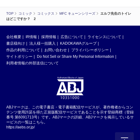
TOP
コミック
コミックス
MFC キューンシリーズ
エルフ先生のトイレ
はどこですか？ 2
会社概要
IR情報
採用情報
広告について
ライセンスについて
書店様向け
法人様一括購入
KADOKAWAグループ
作品の利用について
お問い合わせ
プライバシーポリシー
サイトポリシー
Do Not Sell or Share My Personal Information
利用者情報の外部送信について
ABJマークは、この電子書店・電子書籍配信サービスが、著作権者からコン
テンツ使用許諾を得た正規版配信サービスであることを示す登録商標（登録
番号 第6091713号）です。ABJマークの詳細、ABJマークを掲示しているサ
ービスの一覧はこちら。
https://aebs.or.jp/