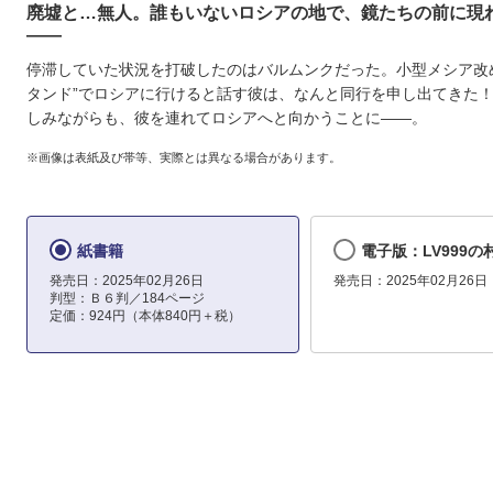
廃墟と…無人。誰もいないロシアの地で、鏡たちの前に現
――
停滞していた状況を打破したのはバルムンクだった。小型メシア改
タンド”でロシアに行けると話す彼は、なんと同行を申し出てきた
しみながらも、彼を連れてロシアへと向かうことに――。
※画像は表紙及び帯等、実際とは異なる場合があります。
紙書籍
電子版：LV999の村
発売日：2025年02月26日
発売日：2025年02月26日
判型：Ｂ６判／184ページ
定価：924円（本体840円＋税）