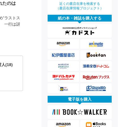
れたのは
近くの書店在庫を検索する
（書店在庫情報プロジェクト）
め“ラストス
紙の本・雑誌を購入する
！ 一行は訝
人(18)
電子版を購入