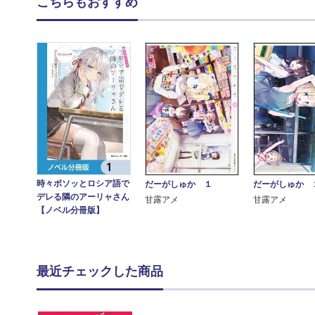
こちらもおすすめ
時々ボソッとロシア語で
だーがしゅか １
だーがしゅか 
デレる隣のアーリャさん
甘露アメ
甘露アメ
【ノベル分冊版】
最近チェックした商品