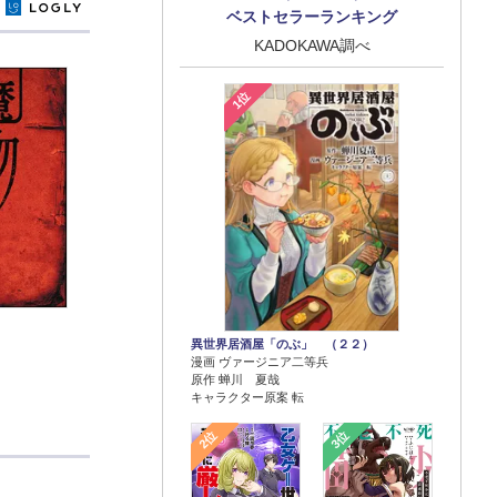
y
ベストセラーランキング
KADOKAWA調べ
1位
異世界居酒屋「のぶ」 （２２）
漫画 ヴァージニア二等兵
原作 蝉川 夏哉
キャラクター原案 転
2位
3位