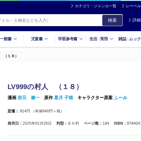
カテゴリ・ジャンル一覧
レーベル
検索
詳細
一般書
児童書
学習参考書
生活
実用
雑誌
ムック
・
・
人 （１８）
LV999の村人 （１８）
漫画
岩元 健一
原作
星月 子猫
キャラクター原案
ふーみ
定価：
924
円 （本体
840
円＋税）
発売日：
2025年02月26日
判型：
Ｂ６判
ページ数：
184
ISBN：
978404