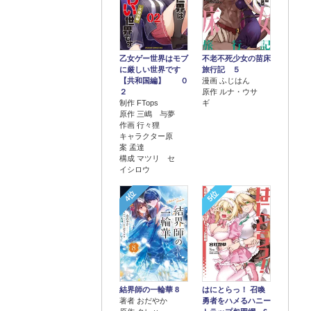
乙女ゲー世界はモブ
不老不死少女の苗床
に厳しい世界です
旅行記 ５
【共和国編】 ０
漫画 ふじはん
２
原作 ルナ・ウサ
制作 FTops
ギ
原作 三嶋 与夢
作画 行々狸
キャラクター原
案 孟達
構成 マツリ セ
イシロウ
4位
5位
結界師の一輪華 8
はにとらっ！ 召喚
著者 おだやか
勇者をハメるハニー