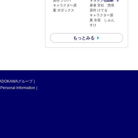
原作 クレハ
トラップ包囲網 6
キャラクター原
著者 宮社 惣恭
案 ボダックス
原作 けてる
キャラクター原
案 氷室 しゅん
すけ
もっとみる
ADOKAWAグループ
 Personal Information