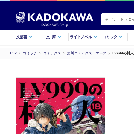
文芸書
文庫
ライトノベル
コミック
TOP
コミック
コミックス
角川コミックス・エース
LV999の村