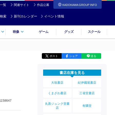
一覧
関連サイト
作品公募
KADOKAWA GROUP INFO
検索
新刊カレンダー
イベント情報
映像
ゲーム
グッズ
スクール
ポスト
シェア
送る
書店在庫を見る
大垣書店
紀伊國屋書店
くまざわ書店
三省堂書店
1158647
丸善ジュンク堂書
有隣堂
店