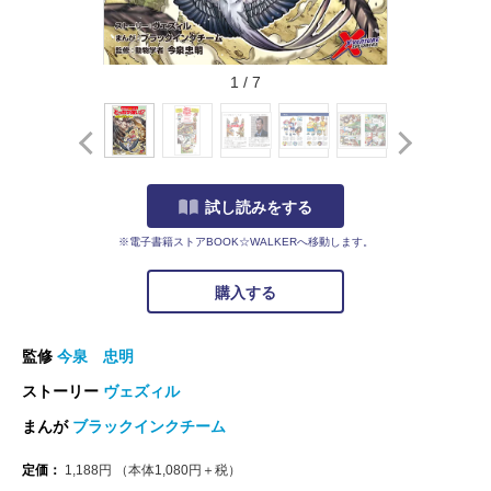
1
/
7
試し読みをする
※電子書籍ストアBOOK☆WALKERへ移動します。
購入する
監修
今泉 忠明
ストーリー
ヴェズィル
まんが
ブラックインクチーム
定価：
1,188
円
（本体
1,080
円＋税）