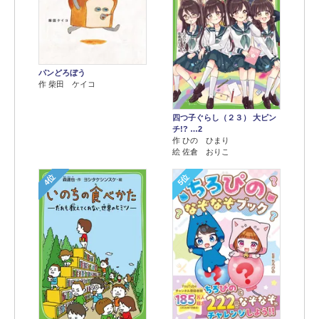
パンどろぼう
作 柴田 ケイコ
四つ子ぐらし（２３） 大ピン
チ!? …2
作 ひの ひまり
絵 佐倉 おりこ
4位
5位