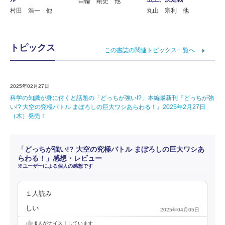
白輪 剛史 他
村田 浩一 他
丸山 宗利 他
トピックス
この書誌の関連トピックス一覧へ
2025年02月27日
科学の知識が身に付くと話題の「どっちが強い!?」本編最新刊『どっちが強
い!? 大空の究極バトル まぼろしの巨大ワシあらわる！』2025年2月27日
（木）発売！
「どっちが強い!? 大空の究極バトル まぼろしの巨大ワシあ
らわる！」感想・レビュー
※ユーザーによる個人の感想です
１人読み
しい
2025年04月05日
0
人がナイス！しています