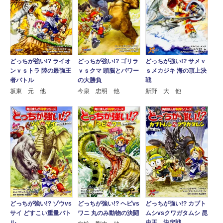
どっちが強い!? ライオ
どっちが強い!? ゴリラ
どっちが強い!? サメｖ
ンｖｓトラ 陸の最強王
ｖｓクマ 頭脳とパワー
ｓメカジキ 海の頂上決
者バトル
の大勝負
戦
坂東 元 他
今泉 忠明 他
新野 大 他
どっちが強い!? ゾウvs
どっちが強い!? ヘビvs
どっちが強い!? カブト
サイ どすこい重量バト
ワニ 丸のみ動物の決闘
ムシvsクワガタムシ 昆
ル
虫王、決定戦