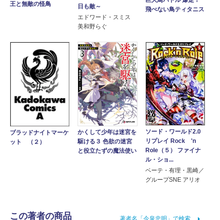
巨大鳥バトル 爆走！
王と無敵の怪鳥
日も敵～
飛べない鳥ティタニス
エドワード・スミス
美和野らぐ
ソード・ワールド2.0
かくして少年は迷宮を
ブラッドナイトマーケ
リプレイ Rock 'n
駆ける３ 色欲の迷宮
ット （２）
Role（５） ファイナ
と役立たずの魔法使い
ル・ショ...
ベーテ・有理・黒崎／
グループSNE アリオ
この著者の商品
著者名「今泉忠明」で検索