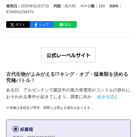
発売日：
2025年02月27日
判型：
四六判
ページ数：
160
ISBN：
9784041158470
ポスト
シェア
送る
古代生物がよみがえる!?キング・オブ・猛禽類を決める
究極バトル！
ある日、アルゼンチンで建設中の風力発電塔がコンドルの群れに
おそわれる事件が起きてしまう。調査に向か
…続きを読む
※画像は表紙及び帯等、実際とは異なる場合があります。
紙書籍