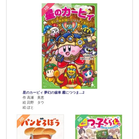
1位
星のカービィ 夢幻の歯車 霧につつま…2
作 高瀬 美恵
絵 苅野 タウ
絵 ぽと
2位
3位