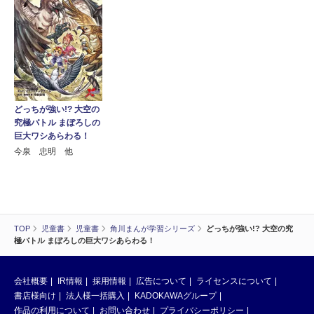
どっちが強い!? 大空の
究極バトル まぼろしの
巨大ワシあらわる！
今泉 忠明 他
TOP
児童書
児童書
角川まんが学習シリーズ
どっちが強い!? 大空の究
極バトル まぼろしの巨大ワシあらわる！
会社概要
IR情報
採用情報
広告について
ライセンスについて
書店様向け
法人様一括購入
KADOKAWAグループ
作品の利用について
お問い合わせ
プライバシーポリシー