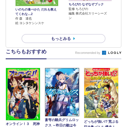
ちろぴの なぞなぞブック
監修 ちろぴの
いのちの食べかた だれも教え
編集 株式会社スリーシーズ
てくれな…2
ン
作 森 達也
絵 ヨシタケシンスケ
もっとみる
こちらもおすすめ
Recommended by
蒼穹の騎兵グリムロッ
どっちが強い!? 荒ぶる
オンライン！３ 死神
クス ～昨日の敵は今