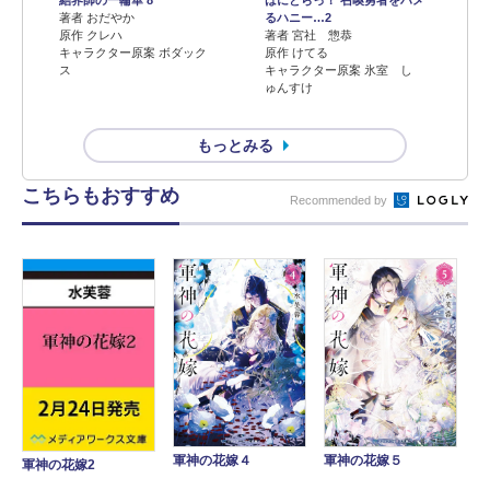
著者 おだやか
るハニー…2
原作 クレハ
著者 宮社 惣恭
キャラクター原案 ボダック
原作 けてる
ス
キャラクター原案 氷室 し
ゅんすけ
もっとみる
こちらもおすすめ
Recommended by
軍神の花嫁４
軍神の花嫁５
軍神の花嫁2