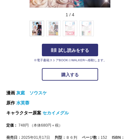
1
/
4
試し読みをする
※電子書籍ストアBOOK☆WALKERへ移動します。
購入する
漫画
灰庭 ソウスケ
原作
水芙蓉
キャラクター原案
セカイメグル
定価：
748
円
（本体
680
円＋税）
発売日：
2025年01月17日
判型：
Ｂ６判
ページ数：
152
ISBN：