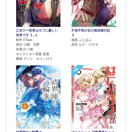
乙女ゲー世界はモブに厳しい
不老不死少女の苗床旅行記
世界です【…2
５
制作 FTops
漫画 ふじはん
原作 三嶋 与夢
原作 ルナ・ウサギ
作画 行々狸
キャラクター原案 孟達
構成 マツリ セイシロウ
4位
5位
結界師の一輪華 8
はにとらっ！ 召喚勇者をハメ