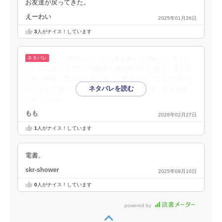
お友達が戻ってきた。
えーわい
2025年01月26日
3
人がナイス！しています
〇 両想いに。 このまま終わるのかなと思うく
らいに二人のラブラブな様子が描かれていたけど、まだま
だ続く模様。主人公が辛い思いをするなら、ここで完結も
ありかもと思ってしまったけど。 とりあえず、控えめす
…続きを読む
もも
2026年02月27日
1
人がナイス！しています
電書。
skr-shower
2025年08月10日
0
人がナイス！しています
powered by