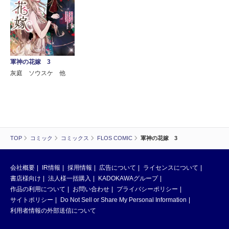
軍神の花嫁 3
灰庭 ソウスケ 他
TOP
コミック
コミックス
FLOS COMIC
軍神の花嫁 3
会社概要
IR情報
採用情報
広告について
ライセンスについて
書店様向け
法人様一括購入
KADOKAWAグループ
作品の利用について
お問い合わせ
プライバシーポリシー
サイトポリシー
Do Not Sell or Share My Personal Information
利用者情報の外部送信について