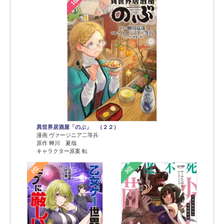
1位
異世界居酒屋「のぶ」 （２２）
漫画 ヴァージニア二等兵
原作 蝉川 夏哉
キャラクター原案 転
2位
3位