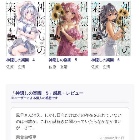
神隠しの楽園 4
神隠しの楽園 5
神隠しの楽園 6
佐原 玄清
佐原 玄清
佐原 玄清
「神隠しの楽園 5」感想・レビュー
※ユーザーによる個人の感想です
風早さん消失。しかし日向だけはその存在を忘れていない
のは何故か。これが謎解きに関わっていたらなかなか凄い
が、さて。
乗合自転車
2025年02月11日