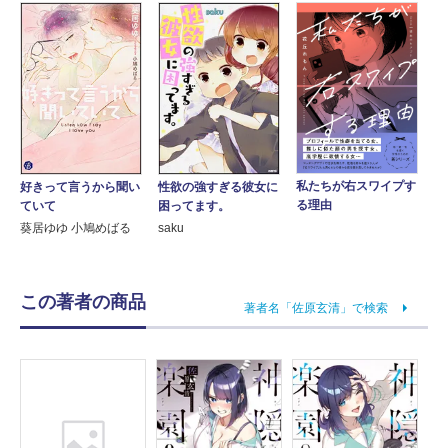
私たちが右スワイプす
性欲の強すぎる彼女に
好きって言うから聞い
る理由
困ってます。
ていて
saku
葵居ゆゆ 小鳩めばる
この著者の商品
著者名「佐原玄清」で検索