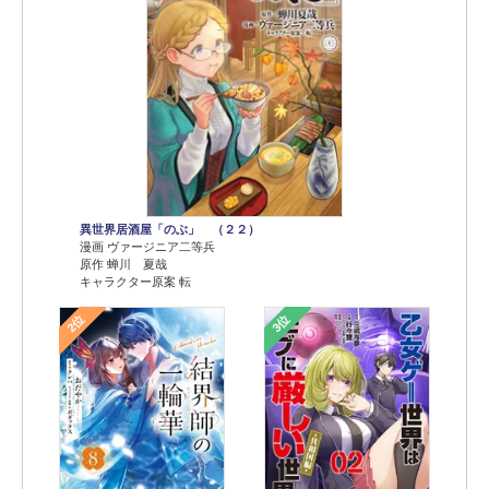
異世界居酒屋「のぶ」 （２２）
漫画 ヴァージニア二等兵
原作 蝉川 夏哉
キャラクター原案 転
2位
3位