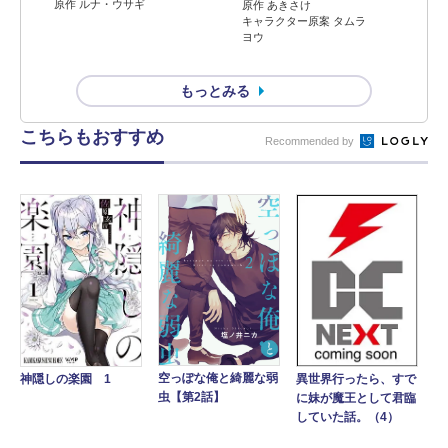
原作 ルナ・ウサギ
原作 あきさけ
キャラクター原案 タムラ
ヨウ
もっとみる
こちらもおすすめ
Recommended by
空っぽな俺と綺麗な弱
神隠しの楽園 1
異世界行ったら、すで
虫【第2話】
に妹が魔王として君臨
していた話。（4）