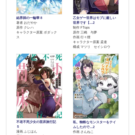
結界師の一輪華 8
乙女ゲー世界はモブに厳しい
著者 おだやか
世界です【…2
原作 クレハ
制作 FTops
キャラクター原案 ボダック
原作 三嶋 与夢
ス
作画 行々狸
キャラクター原案 孟達
構成 マツリ セイシロウ
4位
5位
不老不死少女の苗床旅行記
私、蜘蛛なモンスターをテイ
５
ムしたので…2
漫画 ふじはん
作画 さんねこ