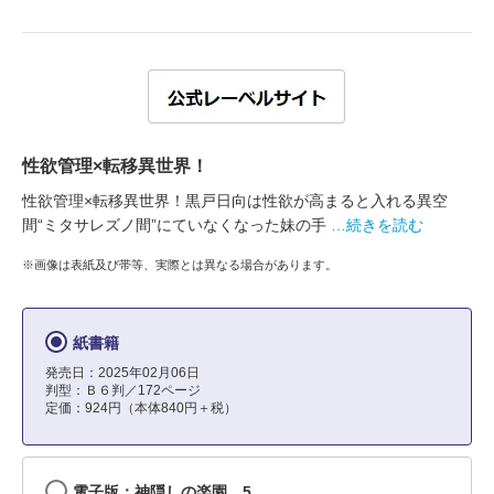
性欲管理×転移異世界！
性欲管理×転移異世界！黒戸日向は性欲が高まると入れる異空
間“ミタサレズノ間”にていなくなった妹の手
…続きを読む
※画像は表紙及び帯等、実際とは異なる場合があります。
紙書籍
発売日：2025年02月06日
判型：Ｂ６判／172ページ
定価：924円（本体840円＋税）
電子版：神隠しの楽園 5