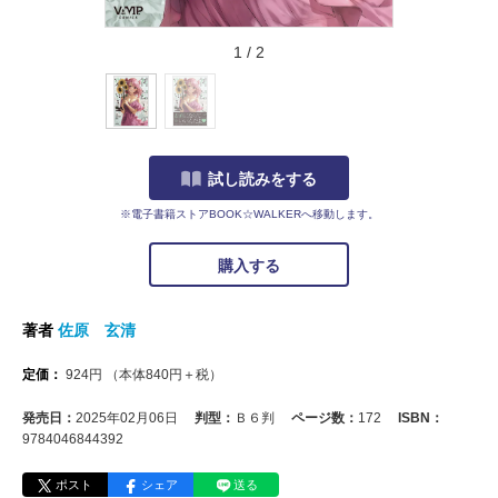
1
/
2
試し読みをする
※電子書籍ストアBOOK☆WALKERへ移動します。
購入する
著者
佐原 玄清
定価：
924
円
（本体
840
円＋税）
発売日：
2025年02月06日
判型：
Ｂ６判
ページ数：
172
ISBN：
9784046844392
ポスト
シェア
送る