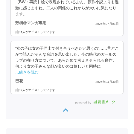
【BW・再読】絵で表現されているぶん、原作小説よりも過
激に感じますね。二人の関係のこれからが大いに気になり
ます。
芳樹@マンガ専用
2025年07月01日
5
人がナイス！しています
“女の子は女の子同士で付き合うべきだと思うの”……昔どこ
かで読んだそんな台詞を思い出した。今の時代のガールズ
ラブの在り方について、あらためて考えさせられる良作。
何より女の子みんな顔が良いのは嬉しいと同時に
…続きを読む
巴花
2025年04月30日
0
人がナイス！しています
powered by