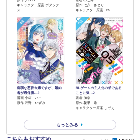
原作 クレハ
著者 のこみ
キャラクター原案 ボダック
原作 七夕 さとり
ス
キャラクター原案 Tea
4位
5位
病弱な悪役令嬢ですが、婚約
BLゲームの主人公の弟である
者が過保護…2
ことに気…2
漫画 小箱 ハコ
著者 加奈
原作 沢野 いずみ
原作 花果 唯
キャラクター原案 しヴぇ
もっとみる
こちらもおすすめ