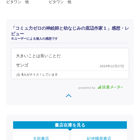
ビタワン 他
ビタワン 他
「コミュ力ゼロの神絵師と幼なじみの底辺作家１」感想・レ
ビュー
※ユーザーによる個人の感想です
大きいことは良いことだ
サンゴ
2024年12月27日
5
人がナイス！しています
powered by
書店在庫を見る
大垣書店
紀伊國屋書店