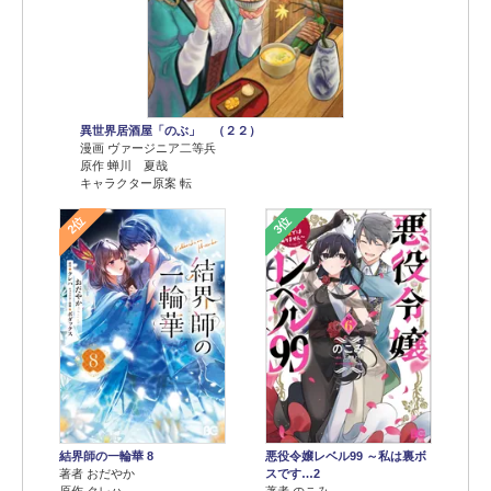
異世界居酒屋「のぶ」 （２２）
漫画 ヴァージニア二等兵
原作 蝉川 夏哉
キャラクター原案 転
2位
3位
結界師の一輪華 8
悪役令嬢レベル99 ～私は裏ボ
著者 おだやか
スです…2