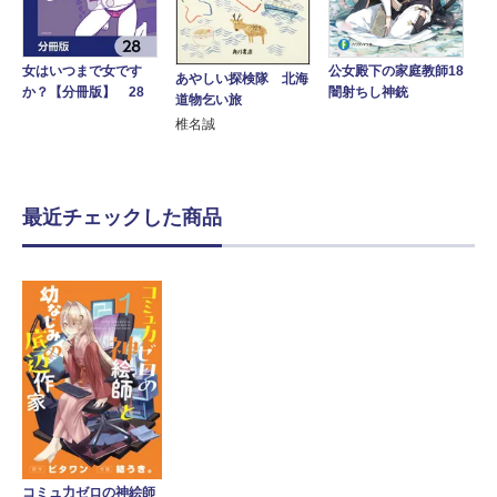
女はいつまで女です
公女殿下の家庭教師18
あやしい探検隊 北海
か？【分冊版】 28
闇射ちし神銃
道物乞い旅
椎名誠
最近チェックした商品
コミュ力ゼロの神絵師