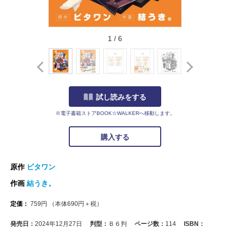
1
/
6
試し読みをする
※電子書籍ストアBOOK☆WALKERへ移動します。
購入する
原作
ビタワン
作画
結うき。
定価：
759
円
（本体
690
円＋税）
発売日：
2024年12月27日
判型：
Ｂ６判
ページ数：
114
ISBN：