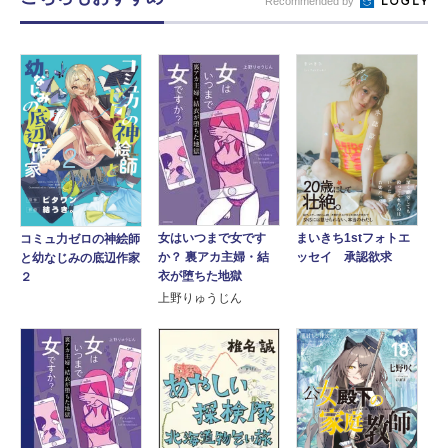
Recommended by
女はいつまで女です
まいきち1stフォトエ
コミュ力ゼロの神絵師
か？ 裏アカ主婦・結
ッセイ 承認欲求
と幼なじみの底辺作家
衣が堕ちた地獄
２
上野りゅうじん