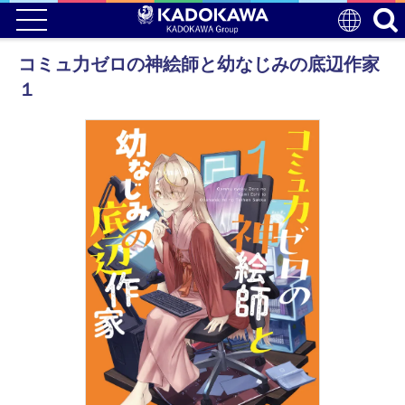
コミュ力ゼロの神絵師と幼なじみの底辺作家
１