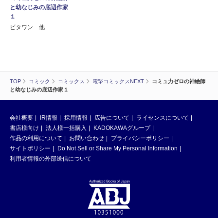
と幼なじみの底辺作家
１
ビタワン 他
TOP
コミック
コミックス
電撃コミックスNEXT
コミュ力ゼロの神絵師
と幼なじみの底辺作家１
会社概要
IR情報
採用情報
広告について
ライセンスについて
書店様向け
法人様一括購入
KADOKAWAグループ
作品の利用について
お問い合わせ
プライバシーポリシー
サイトポリシー
Do Not Sell or Share My Personal Information
利用者情報の外部送信について