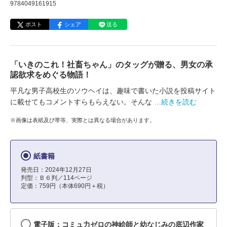
9784049161915
ポスト
シェア
送る
「いきのこれ！社畜ちゃん」のタッグが贈る、男女の承
認欲求をめぐる物語！
平凡な男子高校生のソウヘイは、趣味で書いた小説を投稿サイト
に載せてもコメントすらもらえない。そんな
…続きを読む
※画像は表紙及び帯等、実際とは異なる場合があります。
紙書籍
発売日：2024年12月27日
判型：Ｂ６判／114ページ
定価：759円（本体690円＋税）
電子版：コミュ力ゼロの神絵師と幼なじみの底辺作家