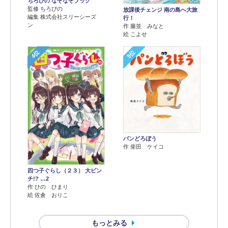
ちろぴの なぞなぞブック
監修 ちろぴの
放課後チェンジ 南の島へ大旅
編集 株式会社スリーシーズ
行！
ン
作 藤並 みなと
絵 こよせ
4位
5位
パンどろぼう
作 柴田 ケイコ
四つ子ぐらし（２３） 大ピン
チ!? …2
作 ひの ひまり
絵 佐倉 おりこ
もっとみる