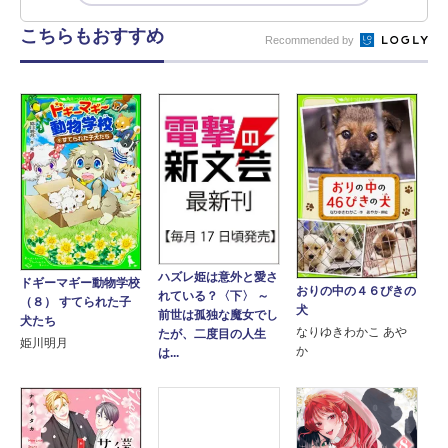
こちらもおすすめ
Recommended by
ハズレ姫は意外と愛さ
ドギーマギー動物学校
おりの中の４６ぴきの
れている？〈下〉 ～
（８） すてられた子
犬
前世は孤独な魔女でし
犬たち
なりゆきわかこ あや
たが、二度目の人生
姫川明月
か
は...