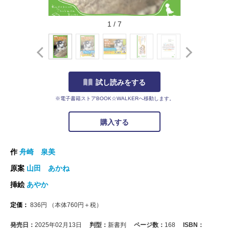
1
/
7
試し読みをする
※電子書籍ストアBOOK☆WALKERへ移動します。
購入する
作
舟崎 泉美
原案
山田 あかね
挿絵
あやか
定価：
836
円
（本体
760
円＋税）
発売日：
2025年02月13日
判型：
新書判
ページ数：
168
ISBN：