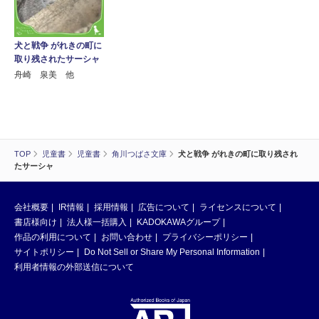
犬と戦争 がれきの町に
取り残されたサーシャ
舟崎 泉美 他
TOP
児童書
児童書
角川つばさ文庫
犬と戦争 がれきの町に取り残され
たサーシャ
会社概要
IR情報
採用情報
広告について
ライセンスについて
書店様向け
法人様一括購入
KADOKAWAグループ
作品の利用について
お問い合わせ
プライバシーポリシー
サイトポリシー
Do Not Sell or Share My Personal Information
利用者情報の外部送信について