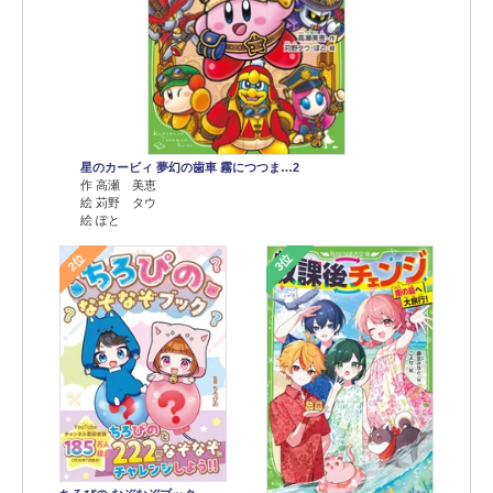
星のカービィ 夢幻の歯車 霧につつま…2
作 高瀬 美恵
絵 苅野 タウ
絵 ぽと
2位
3位