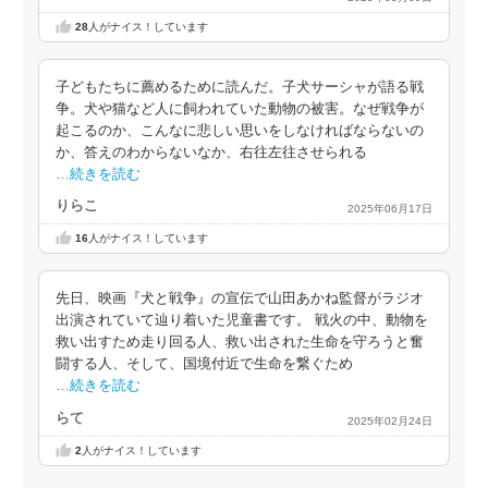
28
人がナイス！しています
子どもたちに薦めるために読んだ。子犬サーシャが語る戦
争。犬や猫など人に飼われていた動物の被害。なぜ戦争が
起こるのか、こんなに悲しい思いをしなければならないの
か、答えのわからないなか、右往左往させられる
…続きを読む
りらこ
2025年06月17日
16
人がナイス！しています
先日、映画『犬と戦争』の宣伝で山田あかね監督がラジオ
出演されていて辿り着いた児童書です。 戦火の中、動物を
救い出すため走り回る人、救い出された生命を守ろうと奮
闘する人、そして、国境付近で生命を繋ぐため
…続きを読む
らて
2025年02月24日
2
人がナイス！しています