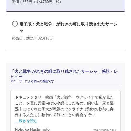
定価：836円（本体760円＋税）
電子版：犬と戦争 がれきの町に取り残されたサーシ
ャ
発売日：2025年02月13日
「犬と戦争 がれきの町に取り残されたサーシャ」感想・レ
ビュー
※ユーザーによる個人の感想です
ドキュメンタリー映画「犬と戦争 ウクライナで私が見た
こと」を基に児童向けの小説にしたもの。飼い主一家と避
難中にはぐれた子犬が戦禍のウクライナで動物の救助に奔
走する人たちに救われて飼い主との再会を待つ、
…続きを読む
Nobuko Hashimoto
2025年03月09日