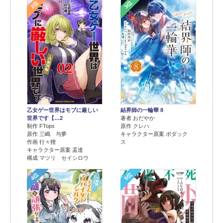
2位
3位
乙女ゲー世界はモブに厳しい
結界師の一輪華 8
世界です【…2
著者 おだやか
制作 FTops
原作 クレハ
原作 三嶋 与夢
キャラクター原案 ボダック
作画 行々狸
ス
キャラクター原案 孟達
構成 マツリ セイシロウ
4位
5位