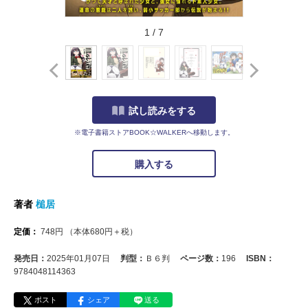
1
/
7
試し読みをする
※電子書籍ストアBOOK☆WALKERへ移動します。
購入する
著者
槌居
定価：
748
円
（本体
680
円＋税）
発売日：
2025年01月07日
判型：
Ｂ６判
ページ数：
196
ISBN：
9784048114363
ポスト
シェア
送る