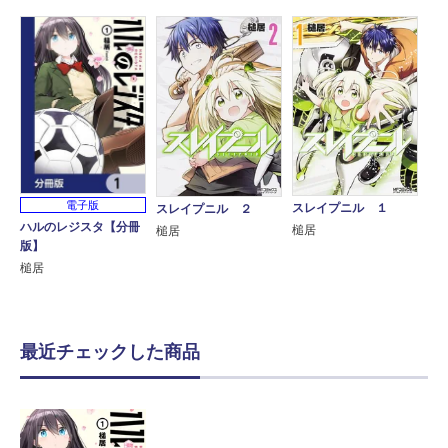
電子版
スレイプニル １
スレイプニル ２
ハルのレジスタ【分冊
槌居
槌居
版】
槌居
最近チェックした商品