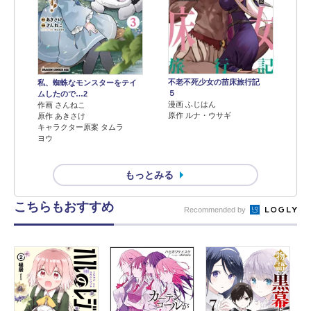
不老不死少女の苗床旅行記
私、蜘蛛なモンスターをテイ
５
ムしたので…2
漫画 ふじはん
作画 さんねこ
原作 ルナ・ウサギ
原作 あきさけ
キャラクター原案 タムラ
ヨウ
もっとみる
こちらもおすすめ
Recommended by