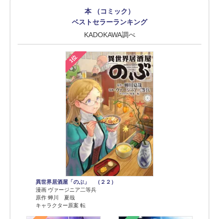
本 （コミック）
ベストセラーランキング
KADOKAWA調べ
1位
異世界居酒屋「のぶ」 （２２）
漫画 ヴァージニア二等兵
原作 蝉川 夏哉
キャラクター原案 転