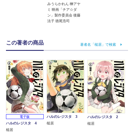
みうらかれん 榊アヤ
ミ 映画「チア☆ダ
ン」製作委員会 後藤
法子 徳尾浩司
この著者の商品
著者名「槌居」で検索
ハルのレジスタ 3
電子版
ハルのレジスタ 2
ハルのレジスタ 4
槌居
槌居
槌居