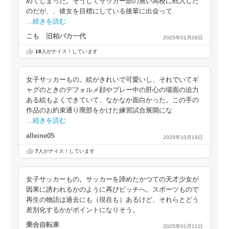
めてしまった。そうしてサッカー部の無い高校に転入した
のだが、、彼女を目標にしている後輩に出会って
…続きを読む
こも 旧柏バカ一代
2025年01月08日
18
人がナイス！しています
女子サッカーもの。絵がきれいで可愛いし、それでいてギ
ャグのときのデフォルメ顔やプレー中の肝心の場面の迫力
ある絵もよくできていて、なかなか面白かった。この手の
作品のお約束通り廃部をかけた練習試合展開にな
…続きを読む
alleine05
2025年10月19日
7
人がナイス！しています
女子サッカーもの。サッカーを諦めたかつての天才少女が
因果に誘われるかのように再びピッチへ。スポーツもので
再生の物語は過去にも（現在も）あるけど、それらとどう
差別化するかがポイントになりそう。
乗合自転車
2025年01月11日