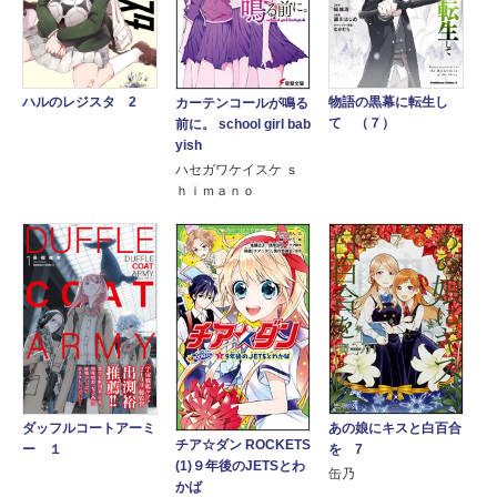
ハルのレジスタ 2
物語の黒幕に転生し
カーテンコールが鳴る
て （７）
前に。 school girl bab
yish
ハセガワケイスケ ｓ
ｈｉｍａｎｏ
ダッフルコートアーミ
あの娘にキスと白百合
チア☆ダン ROCKETS
ー １
を 7
(1)９年後のJETSとわ
缶乃
かば