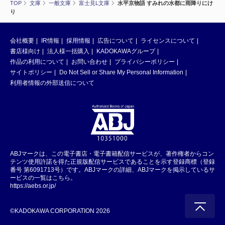
TOP
文庫
一般文庫
富士見L文庫
水平京物語 すみれの水都に雨降りにけ
り
会社概要
IR情報
採用情報
広告について
ライセンスについて
書店様向け
法人様一括購入
KADOKAWAグループ
作品の利用について
お問い合わせ
プライバシーポリシー
サイトポリシー
Do Not Sell or Share My Personal Information
利用者情報の外部送信について
ABJマークは、この電子書店・電子書籍配信サービスが、著作権者からコン
テンツ使用許諾を得た正規版配信サービスであることを示す登録商標（登録
番号 第6091713号）です。ABJマークの詳細、ABJマークを掲示しているサ
ービスの一覧はこちら。
https://aebs.or.jp/
©KADOKAWA CORPORATION 2026