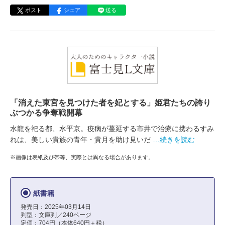
ポスト
シェア
送る
「消えた東宮を見つけた者を妃とする」姫君たちの誇り
ぶつかる争奪戦開幕
水龍を祀る都、水平京。疫病が蔓延する市井で治療に携わるすみ
れは、美しい貴族の青年・貴月を助け見いだ
…続きを読む
※画像は表紙及び帯等、実際とは異なる場合があります。
紙書籍
発売日：2025年03月14日
判型：文庫判／240ページ
定価：704円（本体640円＋税）