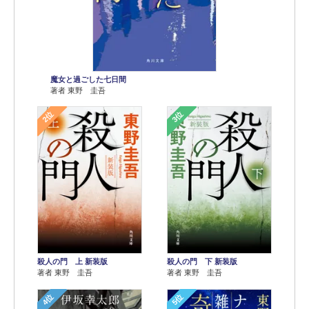
魔女と過ごした七日間
著者 東野 圭吾
2位
3位
殺人の門 上 新装版
殺人の門 下 新装版
著者 東野 圭吾
著者 東野 圭吾
4位
5位