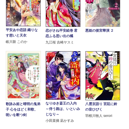
平安あや恋語 織りな
恋がさね平安絵巻 君
悪姫の後宮華演 ２
す想いと天衣
恋ふる思い出の橘
岐川新 このか
九江桜 吉崎ヤスミ
なりゆき斎王の入内
八雲京語り 宮廷に鈴
歌詠み姫と晴明の鬼弟
～侍う路は、いといみ
の音ひびく
子 心をほどく和歌、
じなり～
呪いを断つ剣
羽根川牧人 serori
小田菜摘 凪かすみ