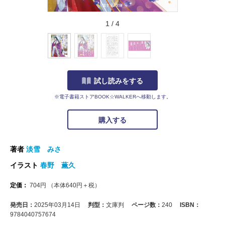
1
/
4
試し読みをする
※電子書籍ストアBOOK☆WALKERへ移動します。
購入する
著者
淡雪 みさ
イラスト
春野 薫久
定価：
704
円
（本体
640
円＋税）
発売日：
2025年03月14日
判型：
文庫判
ページ数：
240
ISBN：
9784040757674