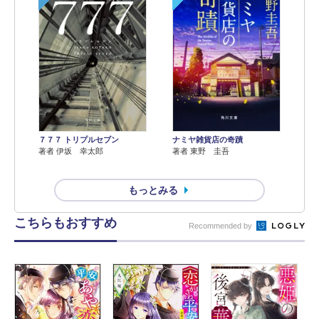
７７７ トリプルセブン
ナミヤ雑貨店の奇蹟
著者 伊坂 幸太郎
著者 東野 圭吾
もっとみる
こちらもおすすめ
Recommended by