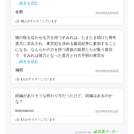
…続きを読む
冬野
2025年04月04日
10
人がナイス！しています
物の怪を従わせる力を持つすみれは、たまたま助けた青年
貴月に見出され、東宮妃を決める藤花妃争に参加すること
になる。なんらかの力を持つ貴族の姫君たちが集う後宮
で、すみれは懐刀となった貴月と行方不明の東宮を
…続きを読む
鳩羽
2025年05月09日
1
人がナイス！しています
続編がありそうな終わり方だったけど、続編はあるのか
な？
tomoaoso
2025年03月23日
1
人がナイス！しています
powered by