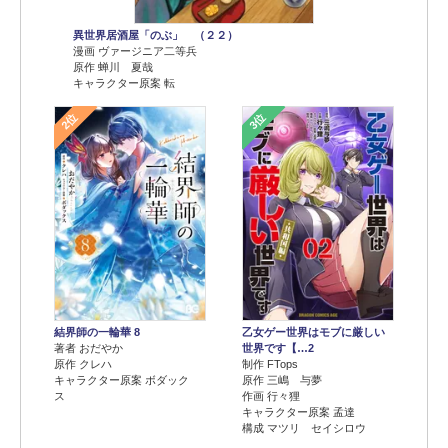
異世界居酒屋「のぶ」 （２２）
漫画 ヴァージニア二等兵
原作 蝉川 夏哉
キャラクター原案 転
2位
3位
結界師の一輪華 8
乙女ゲー世界はモブに厳しい
著者 おだやか
世界です【…2
原作 クレハ
制作 FTops
キャラクター原案 ボダック
原作 三嶋 与夢
ス
作画 行々狸
キャラクター原案 孟達
構成 マツリ セイシロウ