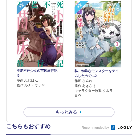
4位
5位
不老不死少女の苗床旅行記
私、蜘蛛なモンスターをテイ
５
ムしたので…2
漫画 ふじはん
作画 さんねこ
原作 ルナ・ウサギ
原作 あきさけ
キャラクター原案 タムラ
ヨウ
もっとみる
こちらもおすすめ
Recommended by