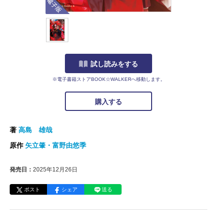
試し読みをする
※電子書籍ストアBOOK☆WALKERへ移動します。
購入する
著
高島 雄哉
原作
矢立肇・富野由悠季
発売日：
2025年12月26日
ポスト
シェア
送る