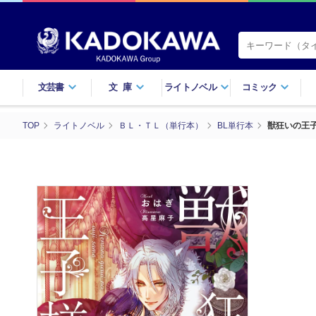
文芸書
文庫
ライトノベル
コミック
TOP
ライトノベル
ＢＬ・ＴＬ（単行本）
BL単行本
獣狂いの王