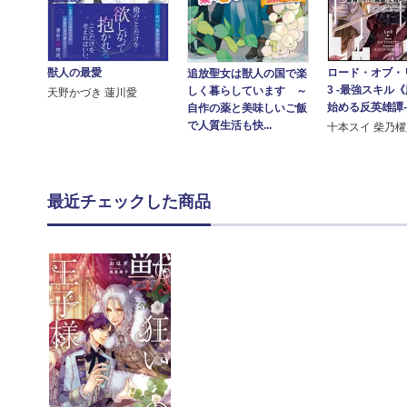
獣人の最愛
ロード・オブ・
追放聖女は獣人の国で楽
3 ‐最強スキル
しく暮らしています ～
天野かづき 蓮川愛
始める反英雄譚
自作の薬と美味しいご飯
で人質生活も快...
十本スイ 柴乃
最近チェックした商品