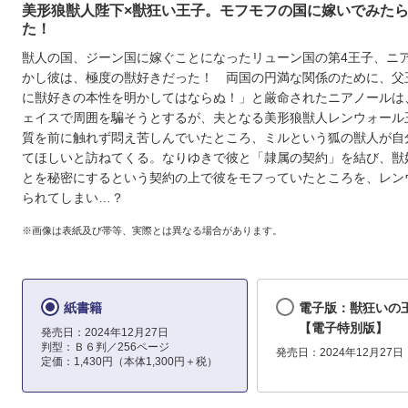
美形狼獣人陛下×獣狂い王子。モフモフの国に嫁いでみた
た！
獣人の国、ジーン国に嫁ぐことになったリューン国の第4王子、ニ
かし彼は、極度の獣好きだった！ 両国の円満な関係のために、父
に獣好きの本性を明かしてはならぬ！」と厳命されたニアノールは
ェイスで周囲を騙そうとするが、夫となる美形狼獣人レンウォール
質を前に触れず悶え苦しんでいたところ、ミルという狐の獣人が自
てほしいと訪ねてくる。なりゆきで彼と「隷属の契約」を結び、獣
とを秘密にするという契約の上で彼をモフっていたところを、レン
られてしまい…？
※画像は表紙及び帯等、実際とは異なる場合があります。
紙書籍
電子版：獣狂いの
【電子特別版】
発売日：2024年12月27日
判型：Ｂ６判／256ページ
発売日：2024年12月27日
定価：1,430円（本体1,300円＋税）