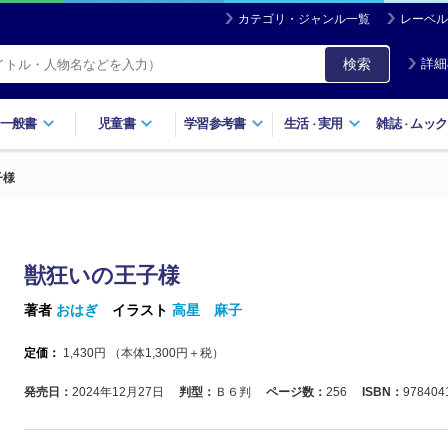
カテゴリ・ジャンル一覧
レーベル
検索
詳細
一般書
児童書
学習参考書
生活
実用
雑誌
ムック
・
・
子様
獣狂いの王子様
著者
おはぎ
イラスト
高星 麻子
定価：
1,430
円 （本体
1,300
円＋税）
発売日：
2024年12月27日
判型：
Ｂ６判
ページ数：
256
ISBN：
978404