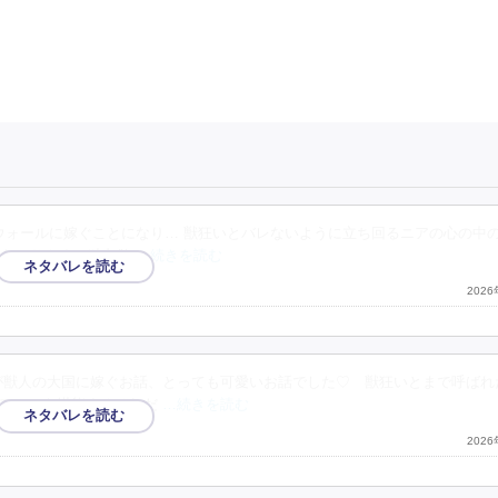
ンウォールに嫁ぐことになり… 獣狂いとバレないように立ち回るニアの心の中
のわかりやすい独占欲
…続きを読む
202
ルが獣人の大国に嫁ぐお話、とっても可愛いお話でした♡ 獣狂いとまで呼ばれ
フモフを堪能するそれだ
…続きを読む
202