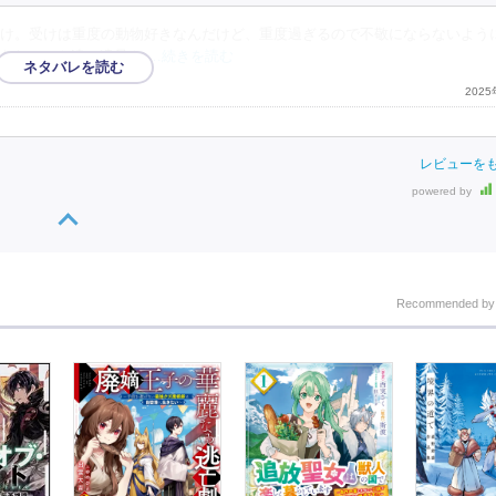
け。受けは重度の動物好きなんだけど、重度過ぎるので不敬にならないよう
きたペット達の遺骨や
…続きを読む
202
レビューを
powered by
Recommended b