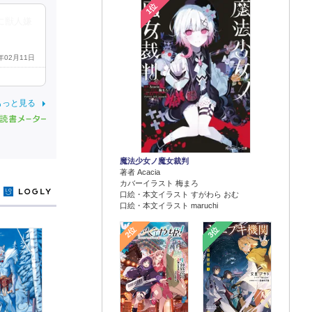
1位
に獣人嫌
5年02月11日
もっと見る
魔法少女ノ魔女裁判
著者 Acacia
カバーイラスト 梅まろ
y
口絵・本文イラスト すがわら おむ
口絵・本文イラスト maruchi
2位
3位