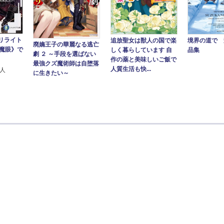
リライト
追放聖女は獣人の国で楽
境界の道で 
廃嫡王子の華麗なる逃亡
《魔眼》で
しく暮らしています 自
品集
劇 ２ ～手段を選ばない
‐
作の薬と美味しいご飯で
最強クズ魔術師は自堕落
人質生活も快...
櫂人
に生きたい～