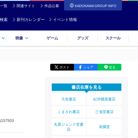
一覧
関連サイト
作品公募
KADOKAWA GROUP INFO
検索
新刊カレンダー
イベント情報
映像
ゲーム
グッズ
スクール
ポスト
シェア
送る
書店在庫を見る
大垣書店
紀伊國屋書店
くまざわ書店
三省堂書店
1157503
丸善ジュンク堂書
有隣堂
店