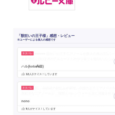
「獣狂いの王子様」感想・レビュー
※ユーザーによる個人の感想です
♥♥♥♥♥ 獣狂いの王子ニアノールが獣人の国の王レ
大変面白く(笑)従者のアルエードとのやり取りも面白い｡レン
ハル(koto👼🏻‎)
12
人がナイス！しています
BL。Web発の初読み作家様。小国の王子二アノー
獣好きな二アノールが、狼獣人のレンウォール王に溺愛されモ
nono
9
人がナイス！しています