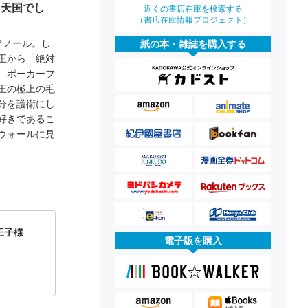
ら天国でし
近くの書店在庫を検索する
（書店在庫情報プロジェクト）
アノール。し
紙の本・雑誌を購入する
王から「絶対
、ポーカーフ
王の極上の毛
分を護衛にし
好きであるこ
ウォールに見
王子様
電子版を購入