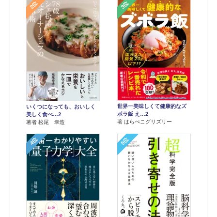
2位
3位
世界一美味しくて健康的なズ
いくつになっても、おいしく
ボラ飯 え…2
美しく食べ…2
著 はらぺこグリズリー
著者 松尾 幸造
4位
5位