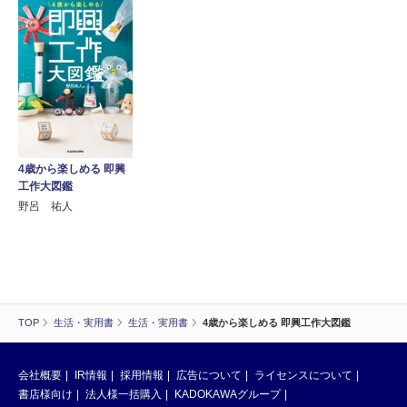
4歳から楽しめる 即興
工作大図鑑
野呂 祐人
TOP
生活・実用書
生活・実用書
4歳から楽しめる 即興工作大図鑑
会社概要
IR情報
採用情報
広告について
ライセンスについて
書店様向け
法人様一括購入
KADOKAWAグループ