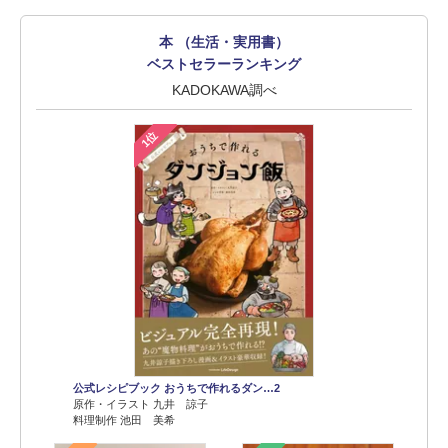
本 （生活・実用書）
ベストセラーランキング
KADOKAWA調べ
1位
公式レシピブック おうちで作れるダン…2
原作・イラスト 九井 諒子
料理制作 池田 美希