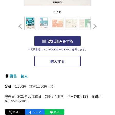
1
/
8
試し読みをする
※電子書籍ストアBOOK☆WALKERへ移動します。
購入する
著
野呂 祐人
定価：
1,650
円
（本体
1,500
円＋税）
発売日：
2025年05月28日
判型：
Ａ５判
ページ数：
128
ISBN：
9784046073068
ポスト
シェア
送る