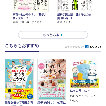
宇宙一わかりやすい「量子力
超科学完全版 引き寄せの法
学」大全 …2
則 疑い深…2
著者 田畑 誠（まこちん）
著者 くろ丸。
もっとみる
こちらもおすすめ
Recommended by
にっこり に～
わたなべさとこ にへ
いたもつ
指先を使って感覚が育
親子で作れて、知育に