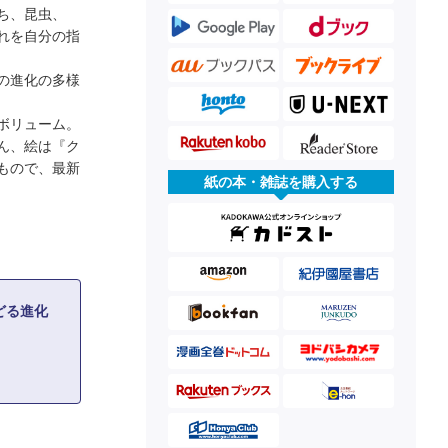
ち、昆虫、
れを自分の指
の進化の多様
ボリューム。
ん、絵は『ク
もので、最新
紙の本・雑誌を購入する
どる進化