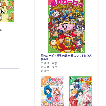
り
星のカービィ 夢幻の歯車 霧につつまれた大
事件!?
作 高瀬 美恵
絵 苅野 タウ
絵 ぽと
2位
3位