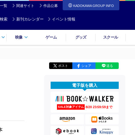
一覧
関連サイト
作品公募
KADOKAWA GROUP INFO
検索
新刊カレンダー
イベント情報
映像
ゲーム
グッズ
スクール
ポスト
シェア
送る
電子版を購入
8/20 23:59:59まで
SALE対象アイテム
本