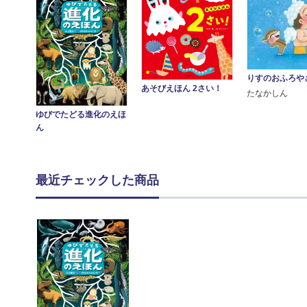
りすのおふろや
あそびえほん 2さい！
たなかしん
ゆびでたどる進化のえほ
ん
最近チェックした商品