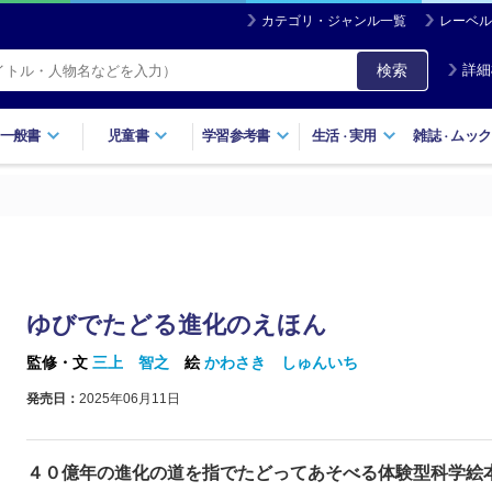
カテゴリ・ジャンル一覧
レーベル
検索
詳細
一般書
児童書
学習参考書
生活
実用
雑誌
ムック
・
・
ゆびでたどる進化のえほん
監修・文
三上 智之
絵
かわさき しゅんいち
発売日：
2025年06月11日
４０億年の進化の道を指でたどってあそべる体験型科学絵