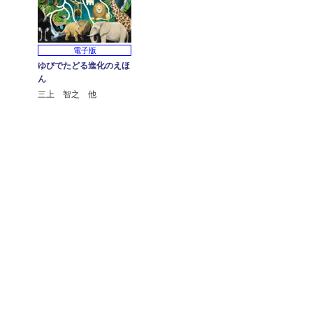
電子版
ゆびでたどる進化のえほ
ん
三上 智之 他