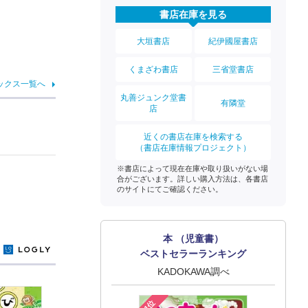
書店在庫を見る
大垣書店
紀伊國屋書店
くまざわ書店
三省堂書店
ックス一覧へ
丸善ジュンク堂書
有隣堂
店
近くの書店在庫を検索する
（書店在庫情報プロジェクト）
※書店によって現在在庫や取り扱いがない場
合がございます。詳しい購入方法は、各書店
のサイトにてご確認ください。
本 （児童書）
y
ベストセラーランキング
KADOKAWA調べ
1位