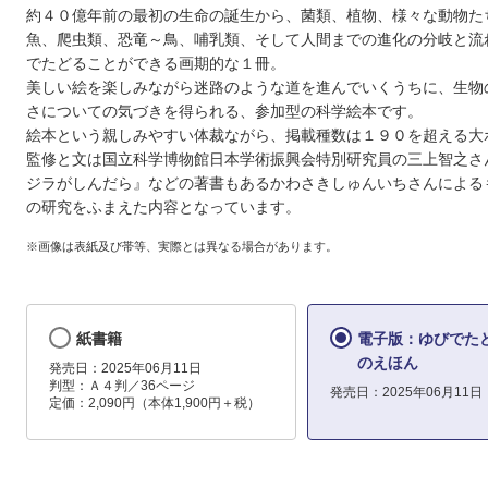
約４０億年前の最初の生命の誕生から、菌類、植物、様々な動物た
魚、爬虫類、恐竜～鳥、哺乳類、そして人間までの進化の分岐と流
でたどることができる画期的な１冊。
美しい絵を楽しみながら迷路のような道を進んでいくうちに、生物
さについての気づきを得られる、参加型の科学絵本です。
絵本という親しみやすい体裁ながら、掲載種数は１９０を超える大
監修と文は国立科学博物館日本学術振興会特別研究員の三上智之さ
ジラがしんだら』などの著書もあるかわさきしゅんいちさんによる
の研究をふまえた内容となっています。
※画像は表紙及び帯等、実際とは異なる場合があります。
紙書籍
電子版：ゆびでた
のえほん
発売日：2025年06月11日
判型：Ａ４判／36ページ
発売日：2025年06月11日
定価：2,090円（本体1,900円＋税）