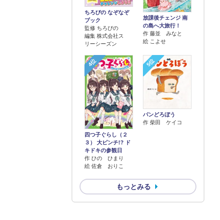
ちろぴの なぞなぞ
放課後チェンジ 南
ブック
の島へ大旅行！
監修 ちろぴの
作 藤並 みなと
編集 株式会社ス
絵 こよせ
リーシーズン
4位
5位
パンどろぼう
作 柴田 ケイコ
四つ子ぐらし（２
３） 大ピンチ!? ド
キドキの参観日
作 ひの ひまり
絵 佐倉 おりこ
もっとみる