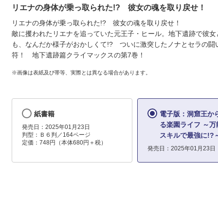
リエナの身体が乗っ取られた!? 彼女の魂を取り戻せ！
リエナの身体が乗っ取られた!? 彼女の魂を取り戻せ！
敵に攫われたリエナを追っていた元王子・ヒール。地下遺跡で彼女
も、なんだか様子がおかしくて!? ついに激突したノナとセラの闘
符！ 地下遺跡篇クライマックスの第7巻！
※画像は表紙及び帯等、実際とは異なる場合があります。
紙書籍
電子版：洞窟王か
る楽園ライフ ～万
発売日：2025年01月23日
判型：Ｂ６判／164ページ
スキルで最強に!?～
定価：748円（本体680円＋税）
発売日：2025年01月23日