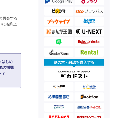
と再会する
いにも終止
らはじめ
紙の本・雑誌を購入する
能の採掘
 7