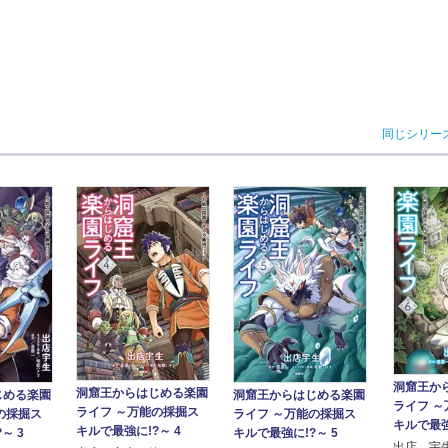
同じシリー
洞窟王か
洞窟王からはじめる楽園
じめる楽園
洞窟王からはじめる楽園
ライフ 
ライフ ～万能の採掘ス
の採掘ス
ライフ ～万能の採掘ス
キルで最強
キルで最強に!?～ 4
～ 3
キルで最強に!?～ 5
出店 宇