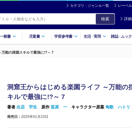
カテゴリ・ジャンル一覧
レーベル
検索
詳細
一般書
児童書
学習参考書
生活
実用
雑誌
ムック
・
・
万能の採掘スキルで最強に!?～ 7
洞窟王からはじめる楽園ライフ ～万能の
キルで最強に!?～ 7
著者
出店 宇生
原作
苗原 一
キャラクター原案
匈歌 ハトリ
発売日：
2025年01月23日