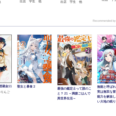
出店 宇生 他
他
出店 宇生 他
Recommended b
埋蔵金11
聖女と暴食２
無能と呼ばれ
最強の鑑定士って誰のこ
実は無双な冒
赤りんご
と？ 21 ～満腹ごはんで
能力を解放し
異世界生活～
い大地の眠り..