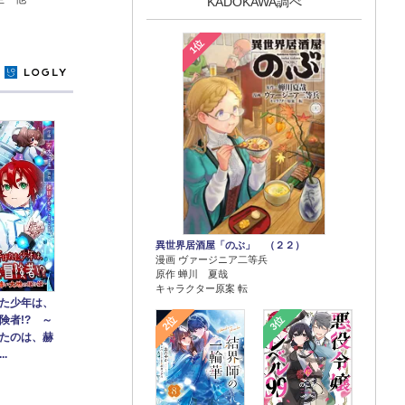
KADOKAWA調べ
1位
y
異世界居酒屋「のぶ」 （２２）
漫画 ヴァージニア二等兵
原作 蝉川 夏哉
キャラクター原案 転
た少年は、
2位
3位
険者!? ～
たのは、赫
.