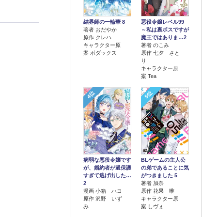
結界師の一輪華 8
悪役令嬢レベル99
著者 おだやか
～私は裏ボスですが
原作 クレハ
魔王ではありま…2
キャラクター原
著者 のこみ
案 ボダックス
原作 七夕 さと
り
キャラクター原
案 Tea
4位
5位
病弱な悪役令嬢です
BLゲームの主人公
が、婚約者が過保護
の弟であることに気
すぎて逃げ出した…
がつきました 5
2
著者 加奈
漫画 小箱 ハコ
原作 花果 唯
原作 沢野 いず
キャラクター原
み
案 しヴぇ