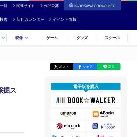
一覧
関連サイト
作品公募
KADOKAWA GROUP INFO
検索
新刊カレンダー
イベント情報
映像
ゲーム
グッズ
スクール
ポスト
シェア
送る
電子版を購入
採掘ス