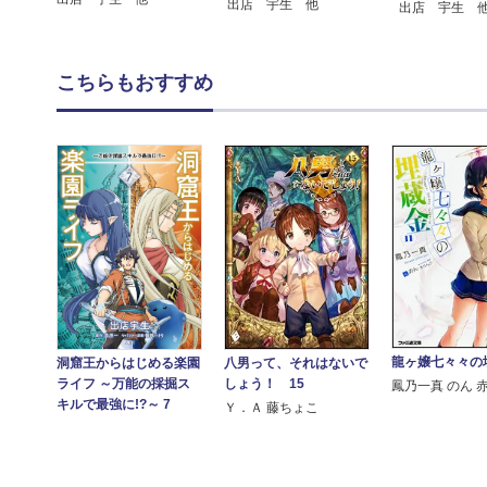
出店 宇生 他
出店 宇生 
こちらもおすすめ
龍ヶ嬢七々々の
八男って、それはないで
洞窟王からはじめる楽園
しょう！ 15
ライフ ～万能の採掘ス
鳳乃一真 のん 
キルで最強に!?～ 7
Ｙ．Ａ 藤ちょこ