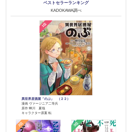
ベストセラーランキング
KADOKAWA調べ
1位
異世界居酒屋「のぶ」 （２２）
漫画 ヴァージニア二等兵
原作 蝉川 夏哉
キャラクター原案 転
2位
3位