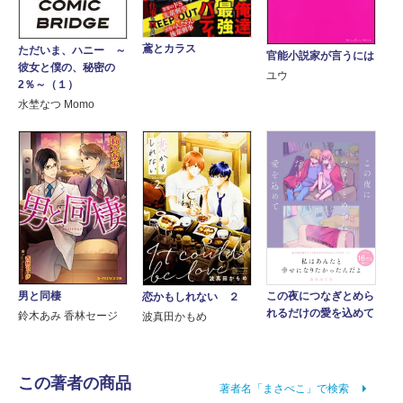
鳶とカラス
ただいま、ハニー ～
官能小説家が言うには
彼女と僕の、秘密の
ユウ
2％～（１）
水埜なつ Momo
男と同棲
この夜につなぎとめら
恋かもしれない ２
れるだけの愛を込めて
鈴木あみ 香林セージ
波真田かもめ
この著者の商品
著者名「まさぺこ」で検索