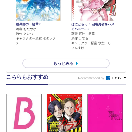
結界師の一輪華 8
はにとらっ！ 召喚勇者をハメ
著者 おだやか
るハニー…2
原作 クレハ
著者 宮社 惣恭
キャラクター原案 ボダック
原作 けてる
ス
キャラクター原案 氷室 し
ゅんすけ
もっとみる
こちらもおすすめ
Recommended by