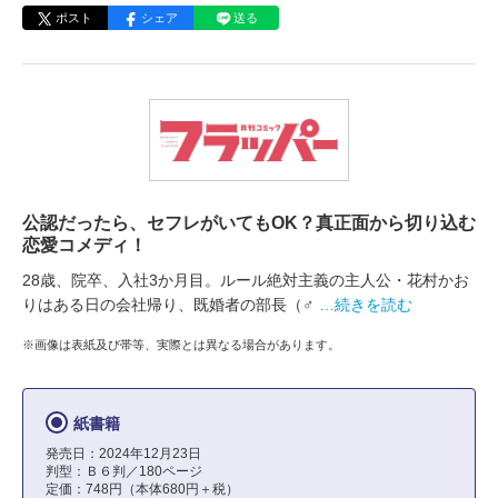
ポスト
シェア
送る
公認だったら、セフレがいてもOK？真正面から切り込む
恋愛コメディ！
28歳、院卒、入社3か月目。ルール絶対主義の主人公・花村かお
りはある日の会社帰り、既婚者の部長（♂
…続きを読む
※画像は表紙及び帯等、実際とは異なる場合があります。
紙書籍
発売日：2024年12月23日
判型：Ｂ６判／180ページ
定価：748円（本体680円＋税）