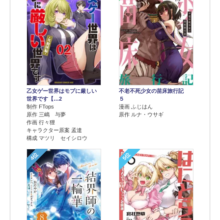
乙女ゲー世界はモブに厳しい
不老不死少女の苗床旅行記
世界です【…2
５
制作 FTops
漫画 ふじはん
原作 三嶋 与夢
原作 ルナ・ウサギ
作画 行々狸
キャラクター原案 孟達
構成 マツリ セイシロウ
4位
5位