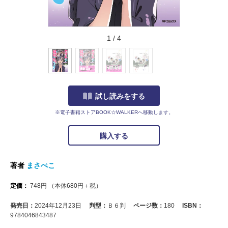
1
/
4
試し読みをする
※電子書籍ストアBOOK☆WALKERへ移動します。
購入する
著者
まさぺこ
定価：
748
円
（本体
680
円＋税）
発売日：
2024年12月23日
判型：
Ｂ６判
ページ数：
180
ISBN：
9784046843487