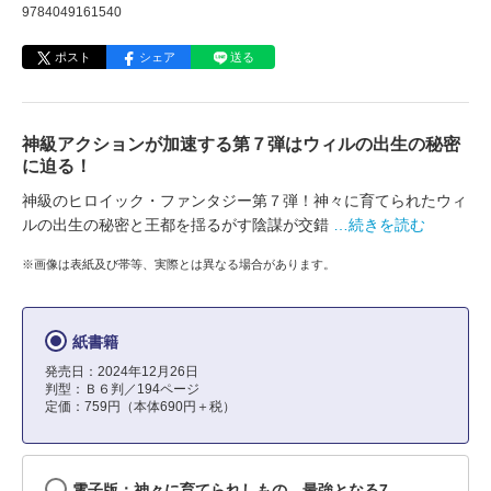
9784049161540
ポスト
シェア
送る
神級アクションが加速する第７弾はウィルの出生の秘密
に迫る！
神級のヒロイック・ファンタジー第７弾！神々に育てられたウィ
ルの出生の秘密と王都を揺るがす陰謀が交錯
…続きを読む
※画像は表紙及び帯等、実際とは異なる場合があります。
紙書籍
発売日：2024年12月26日
判型：Ｂ６判／194ページ
定価：759円（本体690円＋税）
電子版：神々に育てられしもの、最強となる7