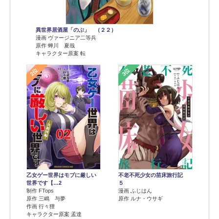
異世界居酒屋「のぶ」 （２２）
漫画 ヴァージニア二等兵
原作 蝉川 夏哉
キャラクター原案 転
2位
3位
乙女ゲー世界はモブに厳しい
不老不死少女の苗床旅行記
世界です【…2
５
制作 FTops
漫画 ふじはん
原作 三嶋 与夢
原作 ルナ・ウサギ
作画 行々狸
キャラクター原案 孟達