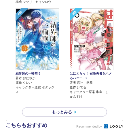
構成 マツリ セイシロウ
4位
5位
結界師の一輪華 8
はにとらっ！ 召喚勇者をハメ
著者 おだやか
るハニー…2
原作 クレハ
著者 宮社 惣恭
キャラクター原案 ボダック
原作 けてる
ス
キャラクター原案 氷室 し
ゅんすけ
もっとみる
こちらもおすすめ
Recommended by