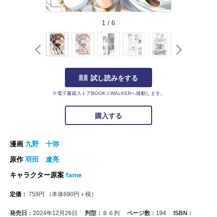
1
/
6
試し読みをする
※電子書籍ストアBOOK☆WALKERへ移動します。
購入する
漫画
九野 十弥
原作
羽田 遼亮
キャラクター原案
fame
定価：
759
円
（本体
690
円＋税）
発売日：
2024年12月26日
判型：
Ｂ６判
ページ数：
194
ISBN：