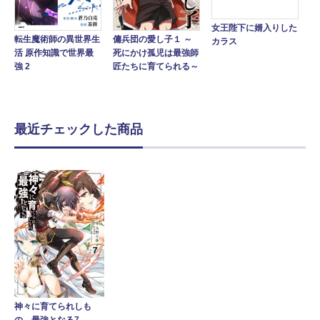
女王陛下に婿入りした
転生魔術師の異世界生
傭兵団の愛し子１ ～
カラス
活 原作知識で世界最
死にかけ孤児は最強師
強 2
匠たちに育てられる～
最近チェックした商品
神々に育てられしも
の、最強となる7