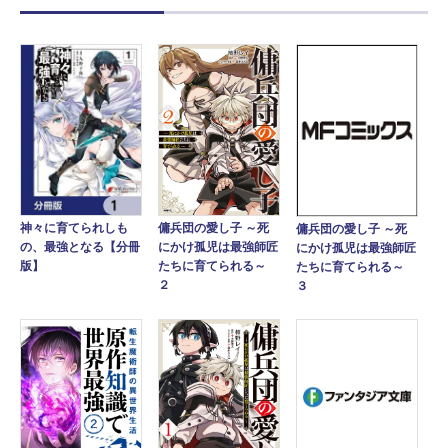
神々に育てられしも
傭兵団の愛し子 ～死
傭兵団の愛し子 ～死
の、最強となる【分冊
にかけ孤児は最強師匠
にかけ孤児は最強師匠
版】
たちに育てられる～
たちに育てられる～
２
３