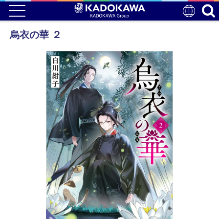
烏衣の華 ２
電子版