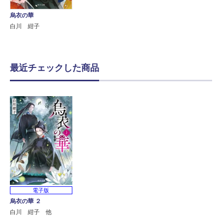
烏衣の華
白川 紺子
最近チェックした商品
電子版
烏衣の華 ２
白川 紺子 他