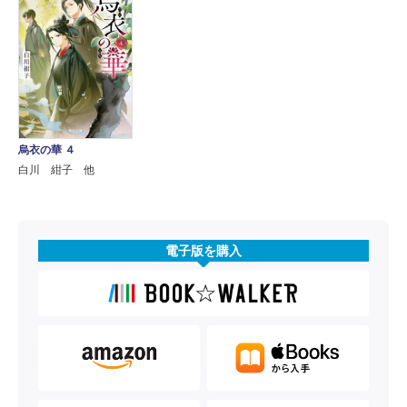
烏衣の華 ４
白川 紺子 他
電子版を購入