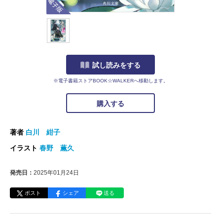
試し読みをする
※電子書籍ストアBOOK☆WALKERへ移動します。
購入する
著者
白川 紺子
イラスト
春野 薫久
発売日：
2025年01月24日
ポスト
シェア
送る