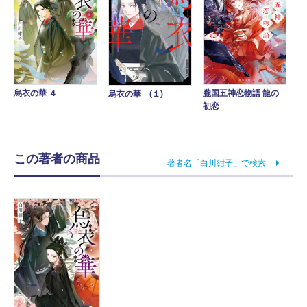
烏衣の華 ４
朧国五神恋物語 龍の
烏衣の華 (１)
初恋
この著者の商品
著者名「白川紺子」で検索