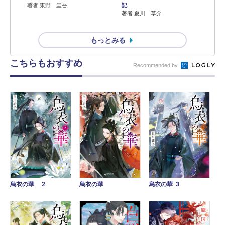
著者 東野 圭吾
記
著者 夏川 草介
もっとみる
こちらもおすすめ
Recommended by
烏衣の華 ２
烏衣の華
烏衣の華 ３