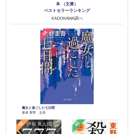
本 （文庫）
ベストセラーランキング
KADOKAWA調べ
1位
魔女と過ごした七日間
著者 東野 圭吾
2位
3位