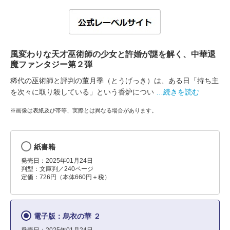
風変わりな天才巫術師の少女と許婚が謎を解く、中華退
魔ファンタジー第２弾
稀代の巫術師と評判の董月季（とうげっき）は、ある日「持ち主
を次々に取り殺している」という香炉につい
…続きを読む
※画像は表紙及び帯等、実際とは異なる場合があります。
紙書籍
発売日：2025年01月24日
判型：文庫判／240ページ
定価：726円（本体660円＋税）
電子版：烏衣の華 ２