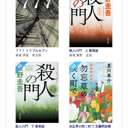
７７７ トリプルセブン
殺人の門 上 新装版
著者 伊坂 幸太郎
著者 東野 圭吾
4位
5位
殺人の門 下 新装版
勿忘草の咲く町で 安曇野診療