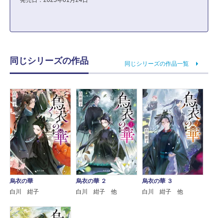
発売日：2025年01月24日
同じシリーズの作品
同じシリーズの作品一覧
烏衣の華
烏衣の華 ２
烏衣の華 ３
白川 紺子
白川 紺子 他
白川 紺子 他