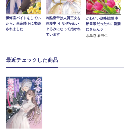
冷酷皇帝は人質王女を
懺悔室バイトをしてい
かわいい政略結婚 冷
溺愛中 ４ なぜかぬい
たら、皇帝陛下に求婚
酷皇帝だったのに新妻
ぐるみになって抱かれ
されました
にきゅんッ！
ています
水島忍 辰巳仁
最近チェックした商品