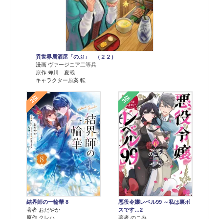
異世界居酒屋「のぶ」 （２２）
漫画 ヴァージニア二等兵
原作 蝉川 夏哉
キャラクター原案 転
2位
3位
結界師の一輪華 8
悪役令嬢レベル99 ～私は裏ボ
著者 おだやか
スです…2
原作 クレハ
著者 のこみ