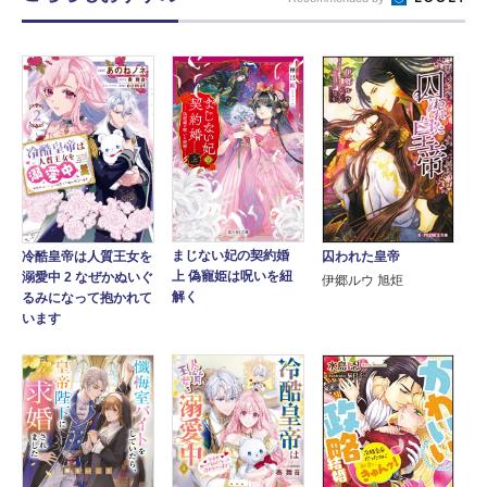
まじない妃の契約婚
冷酷皇帝は人質王女を
囚われた皇帝
上 偽寵姫は呪いを紐
溺愛中 2 なぜかぬいぐ
伊郷ルウ 旭炬
解く
るみになって抱かれて
います