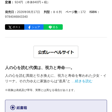
定価：
924
円
（本体
840
円＋税）
発売日：
2026年06月17日
判型：
Ｂ６判
ページ数：
172
ISBN：
9784046843340
ポスト
シェア
送る
人の心を読む代償は、視力と寿命──。
人の心を読む異能と引き換えに、視力と寿命を奪われた少女・イ
リーナ。その力ゆえに家族からは“道具”と
…続きを読む
※画像は表紙及び帯等、実際とは異なる場合があります。
紙書籍