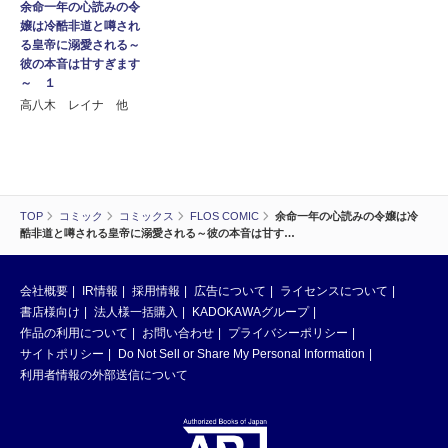
余命一年の心読みの令
嬢は冷酷非道と噂され
る皇帝に溺愛される～
彼の本音は甘すぎます
～ １
高八木 レイナ 他
TOP
コミック
コミックス
FLOS COMIC
余命一年の心読みの令嬢は冷
酷非道と噂される皇帝に溺愛される～彼の本音は甘す…
会社概要
IR情報
採用情報
広告について
ライセンスについて
書店様向け
法人様一括購入
KADOKAWAグループ
作品の利用について
お問い合わせ
プライバシーポリシー
サイトポリシー
Do Not Sell or Share My Personal Information
利用者情報の外部送信について