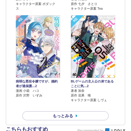
キャラクター原案 ボダック
原作 七夕 さとり
ス
キャラクター原案 Tea
4位
5位
病弱な悪役令嬢ですが、婚約
BLゲームの主人公の弟である
者が過保護…2
ことに気…2
漫画 小箱 ハコ
著者 加奈
原作 沢野 いずみ
原作 花果 唯
キャラクター原案 しヴぇ
もっとみる
こちらもおすすめ
Recommended by