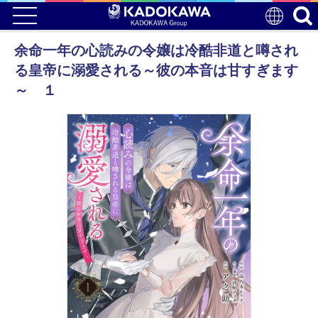
余命一年の心読みの令嬢は冷酷非道と噂され
る皇帝に溺愛される～彼の本音は甘すぎます
～ １