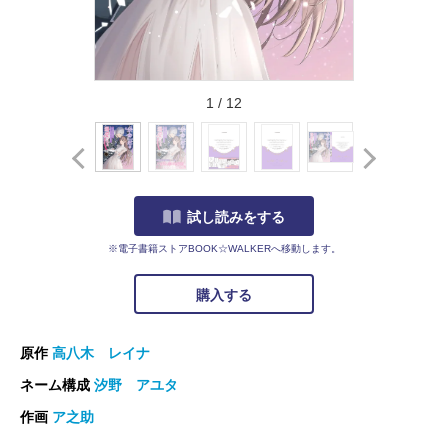
1
/
12
試し読みをする
※電子書籍ストアBOOK☆WALKERへ移動します。
購入する
原作
高八木 レイナ
ネーム構成
汐野 アユタ
作画
ア之助