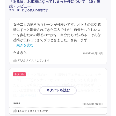
「ある日、お姫様になってしまった件について 10」感
想・レビュー
※ユーザーによる個人の感想です
女子二人の抱きあうシーンが可愛いです。オトナの欲や感
情にずっと翻弄されてきた二人ですが、自分たちらしい人
生を歩むための最初の一歩を、自分たちで決める、そんな
感情が伝わってきてグッときました。さあ、まず
…続きを読む
たまきら
2025年03月11日
27
人がナイス！しています
やっと読めた……！10巻はアエテルニタスにイラ
イラ(￣▽￣;)アタナシアがジェニットとしっかり向き合っ
たところが印象的だった。パパは相変わらず目覚めず、い
よいよ世界樹とのシーン。完結まで読んでるから安心して
読
…続きを読む
sora
2025年01月21日
4
人がナイス！しています