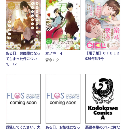
【電子版】ＣＩＥＬ 2
ある日、お姫様になっ
君ノ声 ４
026年5月号
てしまった件につい
森永ミク
て 12
我慢してください、大
ある日、お姫様になっ
悪役令嬢のデレは俺だ