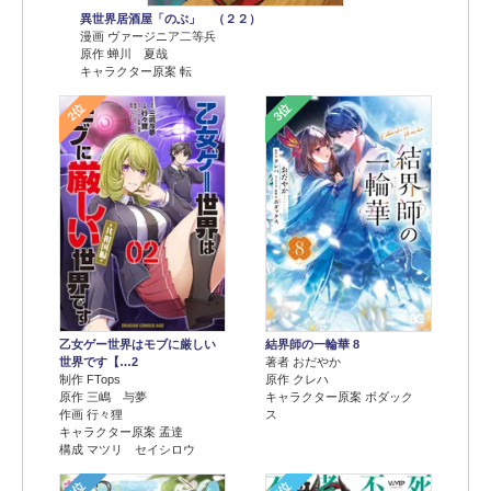
異世界居酒屋「のぶ」 （２２）
漫画 ヴァージニア二等兵
原作 蝉川 夏哉
キャラクター原案 転
2位
3位
乙女ゲー世界はモブに厳しい
結界師の一輪華 8
世界です【…2
著者 おだやか
制作 FTops
原作 クレハ
原作 三嶋 与夢
キャラクター原案 ボダック
作画 行々狸
ス
キャラクター原案 孟達
構成 マツリ セイシロウ
4位
5位