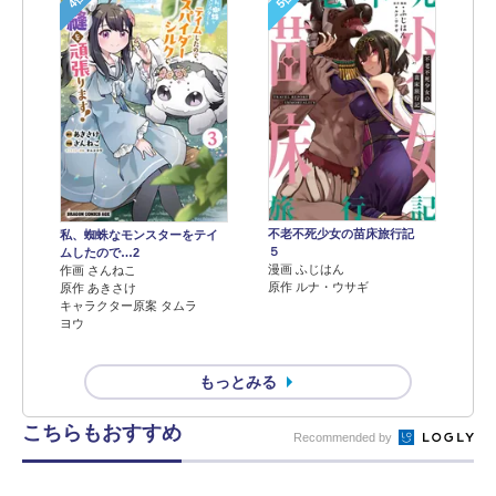
不老不死少女の苗床旅行記
私、蜘蛛なモンスターをテイ
５
ムしたので…2
漫画 ふじはん
作画 さんねこ
原作 ルナ・ウサギ
原作 あきさけ
キャラクター原案 タムラ
ヨウ
もっとみる
こちらもおすすめ
Recommended by