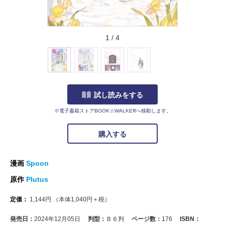
1
/
4
試し読みをする
※電子書籍ストアBOOK☆WALKERへ移動します。
購入する
漫画
Spoon
原作
Plutus
定価：
1,144
円
（本体
1,040
円＋税）
発売日：
2024年12月05日
判型：
Ｂ６判
ページ数：
176
ISBN：