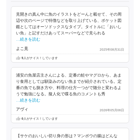
見開きの真ん中に魚のイラストをどーんと載せて、その周
辺や次のページで特徴などを取り上げている、ポケット図
鑑としてはオーソドックスなタイプ。タイトルに「おいし
い魚」と記すだけあってスーパーなどで見られる
…続きを読む
よこ見
2025年08月31日
5
人がナイス！しています
浦安の魚屋店主さんによる、定番の鮭やマグロから、あま
り食用としては馴染みのない魚までが紹介されている。定
番の魚でも捌き方や、料理の仕方一つがで随分と変わるよ
うで勉強になる。擬人化で喋る魚のコメントも秀
…続きを読む
アヴィ
2026年05月06日
0
人がナイス！しています
【サケのおいしい切り身の形は？マンボウの腸はどんな