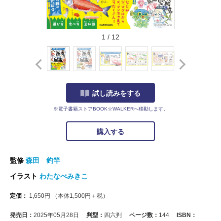
1
/
12
試し読みをする
※電子書籍ストアBOOK☆WALKERへ移動します。
購入する
監修
森田 釣竿
イラスト
わたなべみきこ
定価：
1,650
円
（本体
1,500
円＋税）
発売日：
2025年05月28日
判型：
四六判
ページ数：
144
ISBN：