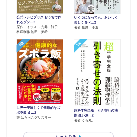
公式レシピブック おうちで作
いくつになっても、おいしく
れるダン…2
美しく食べ…2
原作・イラスト 九井 諒子
著者 松尾 幸造
料理制作 池田 美希
4位
5位
世界一美味しくて健康的なズ
超科学完全版 引き寄せの法
ボラ飯 え…2
則 疑い深…2
著 はらぺこグリズリー
著者 くろ丸。
もっとみる