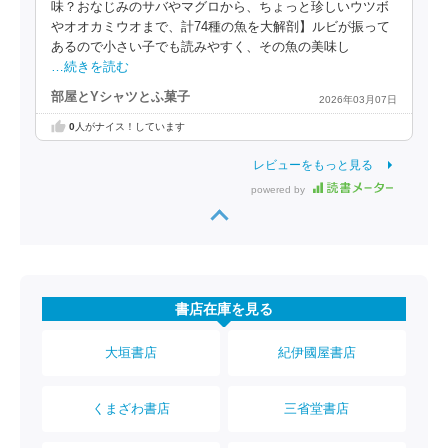
味？おなじみのサバやマグロから、ちょっと珍しいウツボ
やオオカミウオまで、計74種の魚を大解剖】ルビが振って
あるので小さい子でも読みやすく、その魚の美味し
…続きを読む
部屋とYシャツとふ菓子
2026年03月07日
0
人がナイス！しています
レビューをもっと見る
powered by
書店在庫を見る
大垣書店
紀伊國屋書店
くまざわ書店
三省堂書店