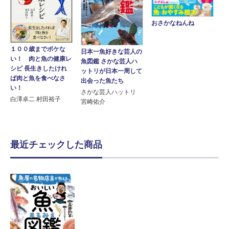
おさかなねんね
１００歳までボケな
日本一魚好きな芸人の
い！ 肉と魚の健康レ
魚図鑑 さかな芸人ハ
シピ 長生きしたけれ
ットリが日本一周して
ば肉と魚を食べなさ
出会った魚たち
い！
さかな芸人ハットリ
白澤卓二 村田裕子
宮崎佑介
最近チェックした商品