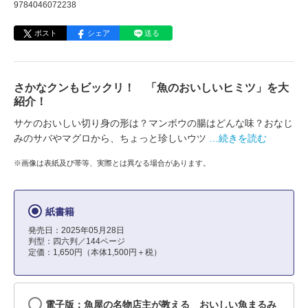
9784046072238
ポスト
シェア
送る
さかなクンもビックリ！ 「魚のおいしいヒミツ」を大
紹介！
サケのおいしい切り身の形は？マンボウの腸はどんな味？おなじ
みのサバやマグロから、ちょっと珍しいウツ
…続きを読む
※画像は表紙及び帯等、実際とは異なる場合があります。
紙書籍
発売日：2025年05月28日
判型：四六判／144ページ
定価：1,650円（本体1,500円＋税）
電子版：魚屋の名物店主が教える おいしい魚まるみ