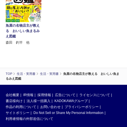
魚屋の名物店主が教え
る おいしい魚まるみ
え図鑑
森田 釣竿 他
TOP
生活・実用書
生活・実用書
魚屋の名物店主が教える おいしい魚ま
るみえ図鑑
会社概要
IR情報
採用情報
広告について
ライセンスについて
書店様向け
法人様一括購入
KADOKAWAグループ
作品の利用について
お問い合わせ
プライバシーポリシー
サイトポリシー
Do Not Sell or Share My Personal Information
利用者情報の外部送信について