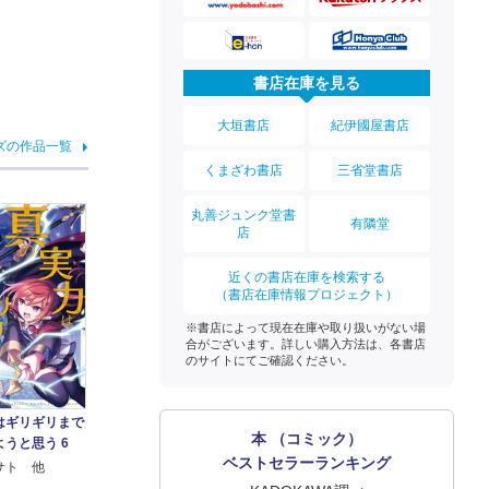
書店在庫を見る
大垣書店
紀伊國屋書店
ズの作品一覧
くまざわ書店
三省堂書店
丸善ジュンク堂書
有隣堂
店
近くの書店在庫を検索する
（書店在庫情報プロジェクト）
※書店によって現在在庫や取り扱いがない場
合がございます。詳しい購入方法は、各書店
のサイトにてご確認ください。
はギリギリまで
本 （コミック）
うと思う 6
ベストセラーランキング
サト 他