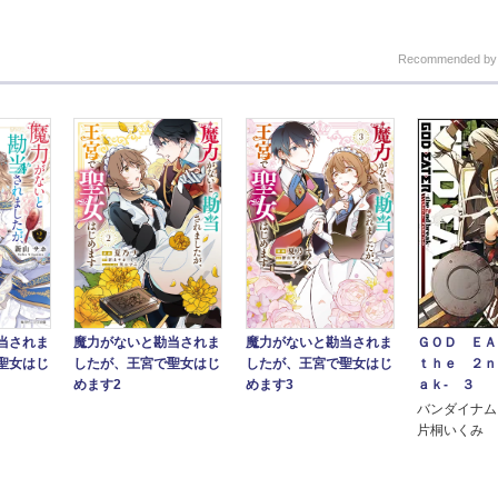
Recommended b
当されま
ＧＯＤ ＥＡ
魔力がないと勘当されま
魔力がないと勘当されま
聖女はじ
ｔｈｅ ２ｎ
したが、王宮で聖女はじ
したが、王宮で聖女はじ
ａｋ‐ ３
めます2
めます3
バンダイナム
片桐いくみ