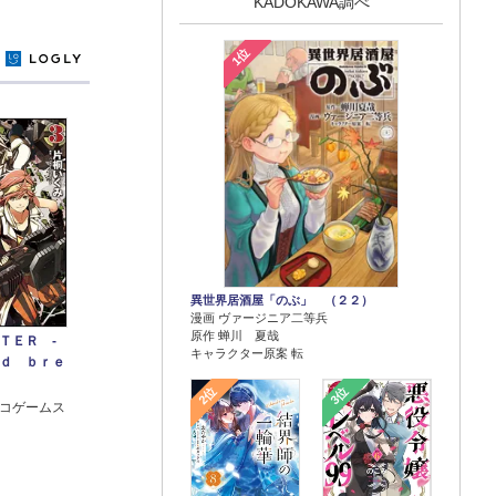
KADOKAWA調べ
1位
y
異世界居酒屋「のぶ」 （２２）
漫画 ヴァージニア二等兵
原作 蝉川 夏哉
ＴＥＲ ‐
キャラクター原案 転
ｄ ｂｒｅ
2位
3位
コゲームス