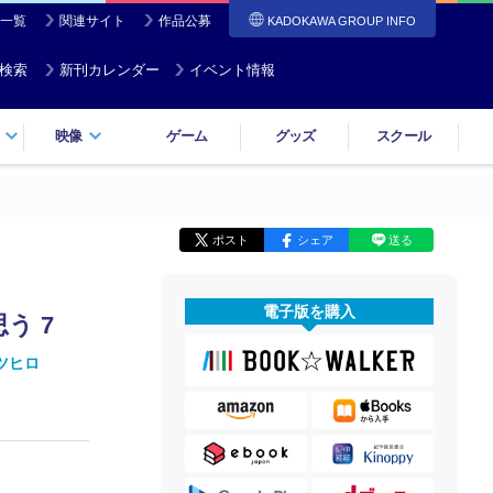
一覧
関連サイト
作品公募
KADOKAWA GROUP INFO
検索
新刊カレンダー
イベント情報
映像
ゲーム
グッズ
スクール
ポスト
シェア
送る
電子版を購入
う 7
ツヒロ