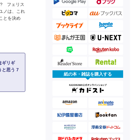
? フェリス
ユノは、これ
ことを決め
はギリギ
と思う 7
紙の本・雑誌を購入する