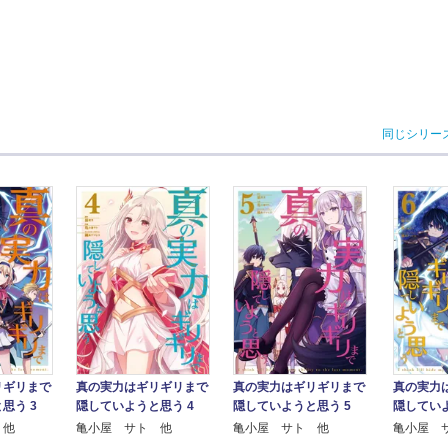
同じシリー
真の実力はギリギリまで
リギリまで
真の実力はギリギリまで
真の実力
隠していようと思う 5
思う 3
隠していようと思う 4
隠していよ
亀小屋 サト 他
 他
亀小屋 サト 他
亀小屋 