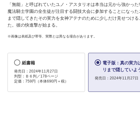
「無能」と呼ばれていたユノ・アスタリオは本当は元から強かった!
魔法騎士学園の全生徒が注目する闘技大会に参加することになった
まで隠してきたその実力を女神アテナのために少しだけ見せつける
た。彼の快進撃が始まる。
※画像は表紙及び帯等、実際とは異なる場合があります。
紙書籍
電子版：真の実力
リまで隠していよう
発売日：2024年11月27日
判型：Ｂ６判／178ページ
発売日：2024年11月27日
定価：759円（本体690円＋税）