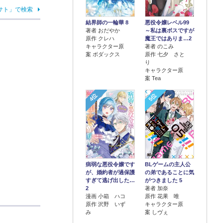
サト」で検索
結界師の一輪華 8
悪役令嬢レベル99
著者 おだやか
～私は裏ボスですが
原作 クレハ
魔王ではありま…2
キャラクター原
著者 のこみ
案 ボダックス
原作 七夕 さと
り
キャラクター原
案 Tea
4位
5位
病弱な悪役令嬢です
BLゲームの主人公
が、婚約者が過保護
の弟であることに気
すぎて逃げ出した…
がつきました 5
2
著者 加奈
漫画 小箱 ハコ
原作 花果 唯
原作 沢野 いず
キャラクター原
み
案 しヴぇ