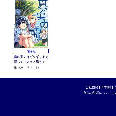
電子版
真の実力はギリギリまで
隠していようと思う 7
亀小屋 サト 他
会社概要
IR情報
作品の利用について