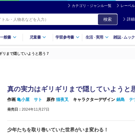
カテゴリ・ジャンル一覧
レーベル
検索
詳細
一般書
児童書
学習参考書
生活
実用
雑誌
ムック
・
・
ギリまで隠していようと思う 7
真の実力はギリギリまで隠していようと思
作画
亀小屋 サト
原作
猫夜叉
キャラクターデザイン
鍋島 テ
発売日：
2024年11月27日
少年たちを取り巻いていた世界がいま変わる！