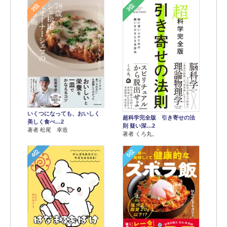
2位
3位
いくつになっても、おいしく
超科学完全版 引き寄せの法
美しく食べ…2
則 疑い深…2
著者 松尾 幸造
著者 くろ丸。
4位
5位