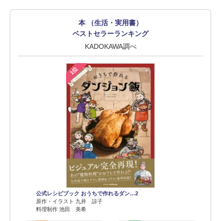
本 （生活・実用書）
ベストセラーランキング
KADOKAWA調べ
1位
公式レシピブック おうちで作れるダン…2
原作・イラスト 九井 諒子
料理制作 池田 美希