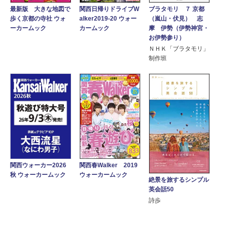
関西日帰りドライブW
ブラタモリ ７ 京都
最新版 大きな地図で
alker2019-20 ウォー
（嵐山・伏見） 志
歩く京都の寺社 ウォ
カームック
摩 伊勢（伊勢神宮・
ーカームック
お伊勢参り）
ＮＨＫ「ブラタモリ」
制作班
関西春Walker 2019
関西ウォーカー2026
ウォーカームック
秋 ウォーカームック
絶景を旅するシンプル
英会話50
詩歩