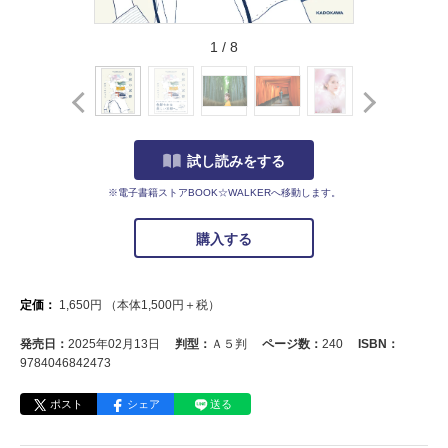
1
/
8
試し読みをする
※電子書籍ストアBOOK☆WALKERへ移動します。
購入する
定価：
1,650
円
（本体
1,500
円＋税）
発売日：
2025年02月13日
判型：
Ａ５判
ページ数：
240
ISBN：
9784046842473
ポスト
シェア
送る