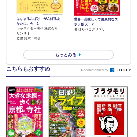
はなまるおばけ がんばるあ
世界一美味しくて健康的なズ
なたに、今…2
ボラ飯 え…2
キャラクター著作 株式会社
著 はらぺこグリズリー
サンリオ
監修 鈴木 裕介
もっとみる
こちらもおすすめ
Recommended by