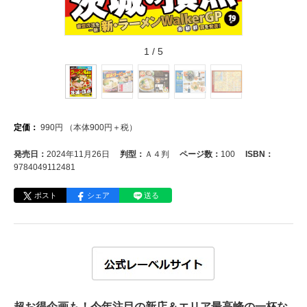
1
/
5
定価：
990
円
（本体
900
円＋税）
発売日：
2024年11月26日
判型：
Ａ４判
ページ数：
100
ISBN：
9784049112481
ポスト
シェア
送る
超お得企画も！今年注目の新店＆エリア最高峰の一杯な