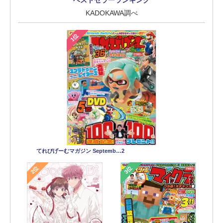
ベストセラーランキング
KADOKAWA調べ
1位
てれびげーむマガジン Septemb…2
2位
3位