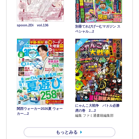
spoon.2Di vol.136
別冊てれびげーむマガジン ス
ペシャル…2
4位
5位
にゃんこ大戦争 バトル必勝
関西ウォーカー2026夏 ウォー
虎の巻 2…2
カー…2
編集 ファミ通書籍編集部
もっとみる