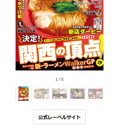
1
/
5