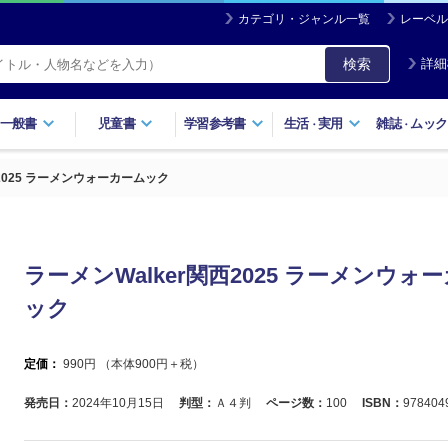
カテゴリ・ジャンル一覧
レーベル
検索
詳細
一般書
児童書
学習参考書
生活
実用
雑誌
ムック
・
・
西2025 ラーメンウォーカームック
ラーメンWalker関西2025 ラーメンウォ
ック
定価：
990
円 （本体
900
円＋税）
発売日：
2024年10月15日
判型：
Ａ４判
ページ数：
100
ISBN：
978404