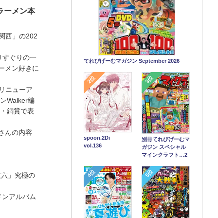
ラーメン本
関西」の202
りすぐりの一
てれびげーむマガジン September 2026
ーメン好きに
2位
3位
にリニューア
alker編
銀・銅賞で表
さんの内容
spoon.2Di
別冊てれびげーむマ
vol.136
ガジン スペシャル
マインクラフト…2
4位
5位
丈六」究極の
メンアルバム