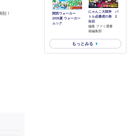
にゃんこ大戦争 バ
解剖！
関西ウォーカー
トル必勝虎の巻 2
2026夏 ウォーカー
缶目
ムック
編集 ファミ通書
籍編集部
もっとみる