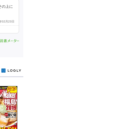
その上に
5年02月23日
y