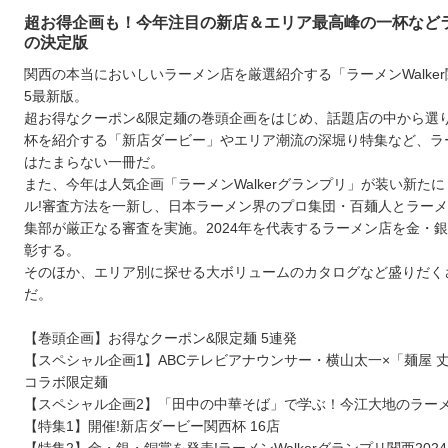
超お得企画も！今年注目の新店＆エリア最高峰の一杯など
の決定版
関西の本当においしいラーメン店を厳選紹介する「ラーメンWalker
5最新版。
超お得なクーポン&限定麺の巻頭企画をはじめ、話題店の中から選
杯を紹介する「新店ダービー」やエリア潮流の深堀り特集など、ラ
はたまらない一冊だ。
また、今年は人気企画「ラーメンWalkerグランプリ」が装い新た
ル!審査方法を一新し、日本ラーメン界のプロ集団・百麺人とラーメンW
集部が厳正なる審査を実施。2024年を代表するラーメン店を金・
彰する。
そのほか、エリア別に探せる大ボリュームのカタログなど盛りだく
だ。
【巻頭企画】お得なクーポン&限定麺 5連発
【スペシャル企画1】ABCテレビアナウンサー・横山太一×「麺屋 
コラボ限定麺
【スペシャル企画2】「田中の中華そば」で学ぶ！今江大地のラー
【特集1】開催!新店ダービー関西杯 16店