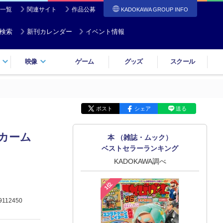
一覧
関連サイト
作品公募
KADOKAWA GROUP INFO
検索
新刊カレンダー
イベント情報
映像
ゲーム
グッズ
スクール
ポスト
シェア
送る
ーカーム
本 （雑誌・ムック）
ベストセラーランキング
KADOKAWA調べ
1位
9112450