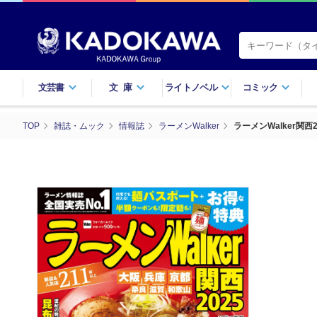
文芸書
文庫
ライトノベル
コミック
TOP
雑誌・ムック
情報誌
ラーメンWalker
ラーメンWalker関