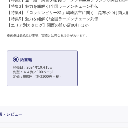
【特集2】金・銀・銅賞を発表!ラーメンWalkerグランプリ関西2024
【特集3】魅力を紐解く!全国ラーメンチェーン列伝
【特集4】「ロックンビリーS1」嶋崎店主に聞く！昆布水つけ麺大
【特集5】魅力を紐解く!全国ラーメンチェーン列伝
【エリア別カタログ】関西の旨い店80軒 ほか
※画像は表紙及び帯等、実際とは異なる場合があります。
紙書籍
発売日：2024年10月15日
判型：Ａ４判／100ページ
定価：990円（本体900円＋税）
感想・レビュー