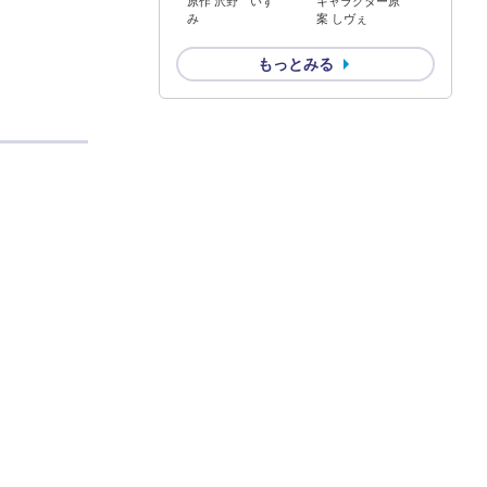
原作 沢野 いず
キャラクター原
み
案 しヴぇ
もっとみる