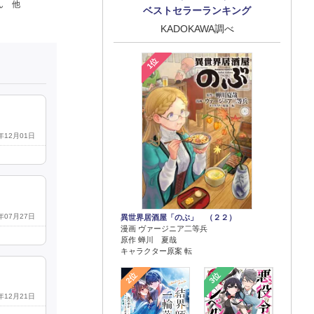
ん 他
ベストセラーランキング
KADOKAWA調べ
1位
4年12月01日
6年07月27日
異世界居酒屋「のぶ」 （２２）
漫画 ヴァージニア二等兵
原作 蝉川 夏哉
キャラクター原案 転
2位
3位
4年12月21日