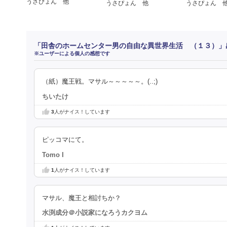
うさぴょん 他
うさぴょん 他
うさぴょん 
「田舎のホームセンター男の自由な異世界生活 （１３）」
※ユーザーによる個人の感想です
（紙）魔王戦。マサル～～～～～。(..;)
ちいたけ
3
人がナイス！しています
ピッコマにて。
Tomo I
1
人がナイス！しています
マサル、魔王と相討ちか？
水渕成分＠小説家になろうカクヨム