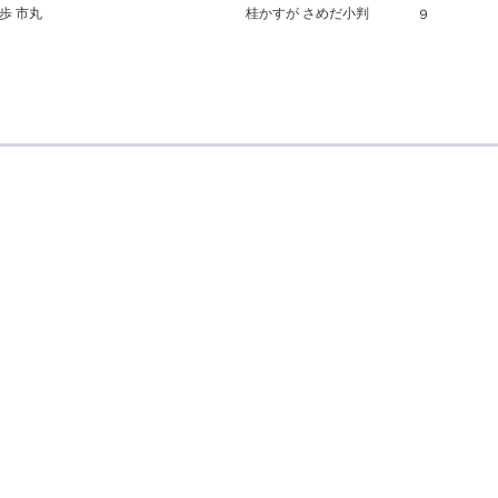
歩 市丸
桂かすが さめだ小判
９