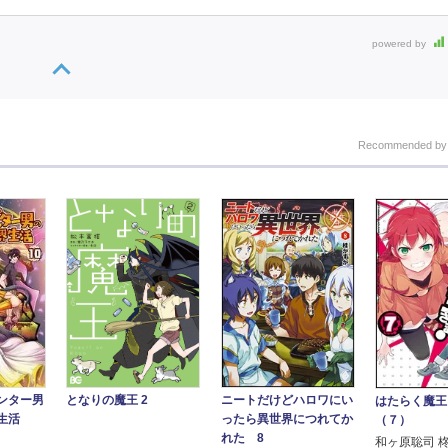
powered by
Recommended b
ンター男
ニートだけどハロワにい
となりの魔王 2
はたらく魔王
界生活
ったら異世界につれてか
（７）
れた 8
和ヶ原聡司 