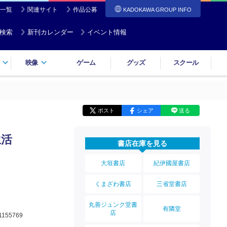
一覧
関連サイト
作品公募
KADOKAWA GROUP INFO
検索
新刊カレンダー
イベント情報
映像
ゲーム
グッズ
スクール
ポスト
シェア
送る
生活
書店在庫を見る
大垣書店
紀伊國屋書店
くまざわ書店
三省堂書店
丸善ジュンク堂書
有隣堂
店
1155769