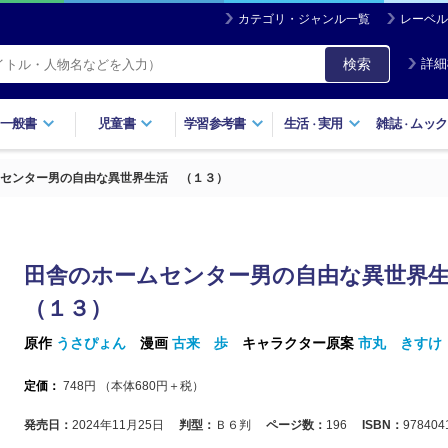
カテゴリ・ジャンル一覧
レーベル
検索
詳細
一般書
児童書
学習参考書
生活
実用
雑誌
ムック
・
・
センター男の自由な異世界生活 （１３）
田舎のホームセンター男の自由な異世界
（１３）
原作
うさぴょん
漫画
古来 歩
キャラクター原案
市丸 きすけ
定価：
748
円 （本体
680
円＋税）
発売日：
2024年11月25日
判型：
Ｂ６判
ページ数：
196
ISBN：
978404