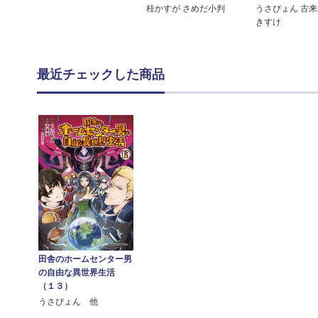
桂かすが さめだ小判
うさぴょん 古来
きすけ
最近チェックした商品
田舎のホームセンター男
の自由な異世界生活
（１３）
うさぴょん 他