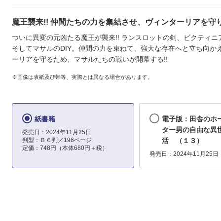
魔王襲来!! 仲間たちの力を集結させ、ヴィンターリアを守り
ついに異変の元凶たる魔王が襲来!! ランスロットの剣、ビクティニ
そしてマサルのDIY。仲間の力を束ねて、強大な存在へと立ち向かえ
ーリアを守るため、マサルたちの戦いが開幕する!!
※画像は表紙及び帯等、実際とは異なる場合があります。
紙書籍
電子版：田舎のホ
ター男の自由な異
発売日：2024年11月25日
判型：Ｂ６判／196ページ
活 （１３）
定価：748円（本体680円＋税）
発売日：2024年11月25日