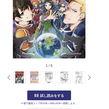
1
/
6
試し読みをする
※電子書籍ストアBOOK☆WALKERへ移動します。