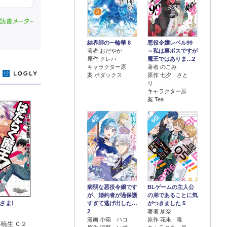
結界師の一輪華 8
悪役令嬢レベル99
著者 おだやか
～私は裏ボスですが
原作 クレハ
魔王ではありま…2
キャラクター原
著者 のこみ
y
案 ボダックス
原作 七夕 さと
り
キャラクター原
案 Tea
4位
5位
病弱な悪役令嬢です
BLゲームの主人公
が、婚約者が過保護
の弟であることに気
さま!
すぎて逃げ出した…
がつきました 5
2
著者 加奈
漫画 小箱 ハコ
原作 花果 唯
柊暁生 ０２