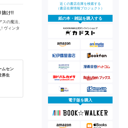
近くの書店在庫を検索する
（書店在庫情報プロジェクト）
抜け!!
紙の本・雑誌を購入する
アスの魔法、
! ヴィンタ
ームセン
世界生
電子版を購入