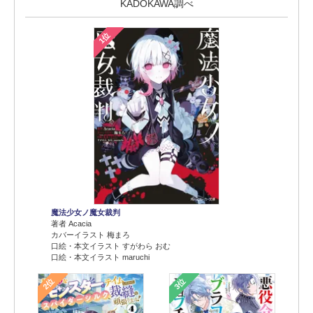
KADOKAWA調べ
1位
魔法少女ノ魔女裁判
著者 Acacia
カバーイラスト 梅まろ
口絵・本文イラスト すがわら おむ
口絵・本文イラスト maruchi
2位
3位