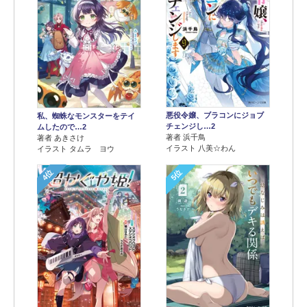
悪役令嬢、ブラコンにジョブ
私、蜘蛛なモンスターをテイ
チェンジし…2
ムしたので…2
著者 浜千鳥
著者 あきさけ
イラスト 八美☆わん
イラスト タムラ ヨウ
4位
5位