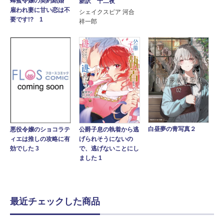
蜂蜜令嬢の契約結婚
新訳 十二夜
雇われ妻に甘い恋は不
シェイクスピア 河合
要です!? 1
祥一郎
白昼夢の青写真２
公爵子息の執着から逃
悪役令嬢のショコラテ
げられそうにないの
ィエは推しの攻略に有
で、逃げないことにし
効でした 3
ました 1
最近チェックした商品