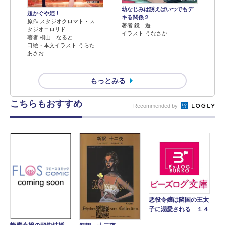
幼なじみは誘えばいつでもデ
超かぐや姫！
キる関係２
原作 スタジオクロマト・ス
著者 鏡 遊
タジオコロリド
イラスト うなさか
著者 桐山 なると
口絵・本文イラスト うらた
あさお
もっとみる
こちらもおすすめ
Recommended by
悪役令嬢は隣国の王太
子に溺愛される １４