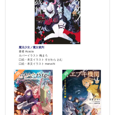
魔法少女ノ魔女裁判
著者 Acacia
カバーイラスト 梅まろ
口絵・本文イラスト すがわら おむ
口絵・本文イラスト maruchi
2位
3位