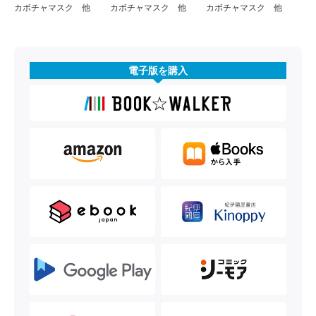
カボチャマスク 他
カボチャマスク 他
カボチャマスク 他
電子版を購入