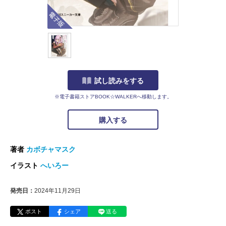
電子版
試し読みをする
※電子書籍ストアBOOK☆WALKERへ移動します。
購入する
著者
カボチャマスク
イラスト
へいろー
発売日：
2024年11月29日
ポスト
シェア
送る