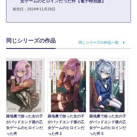
女ゲームのヒロインだった件【電子特別版】
発売日：2024年11月29日
同じシリーズの作品
同じシリーズの作品一覧
路地裏で拾った女の子
路地裏で拾った女の子
路地裏で拾った女の子
がバッドエンド後の乙
がバッドエンド後の乙
がバッドエンド後の乙
女ゲームのヒロインだ
女ゲームのヒロインだ
女ゲームのヒロインだ
った件
った件３
った件２