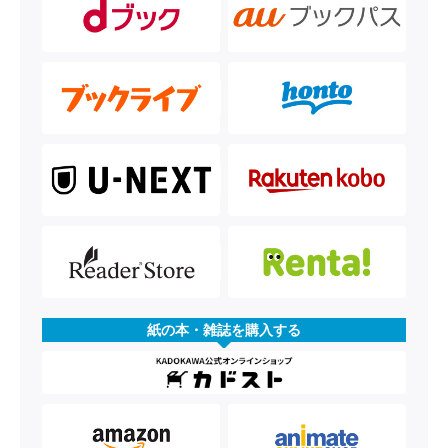
紙の本・雑誌を購入する